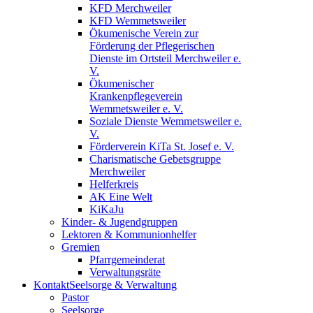
KFD Merchweiler
KFD Wemmetsweiler
Ökumenische Verein zur
Förderung der Pflegerischen
Dienste im Ortsteil Merchweiler e.
V.
Ökumenischer
Krankenpflegeverein
Wemmetsweiler e. V.
Soziale Dienste Wemmetsweiler e.
V.
Förderverein KiTa St. Josef e. V.
Charismatische Gebetsgruppe
Merchweiler
Helferkreis
AK Eine Welt
KiKaJu
Kinder- & Jugendgruppen
Lektoren & Kommunionhelfer
Gremien
Pfarrgemeinderat
Verwaltungsräte
Kontakt
Seelsorge & Verwaltung
Pastor
Seelsorge