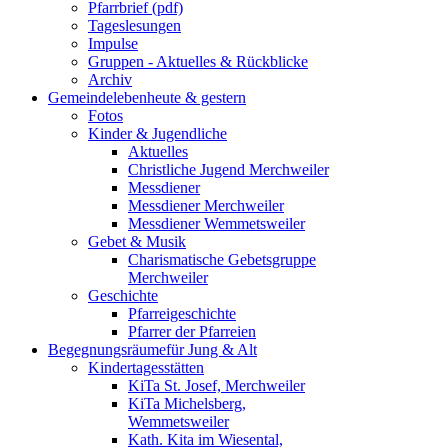
Pfarrbrief (pdf)
Tageslesungen
Impulse
Gruppen - Aktuelles & Rückblicke
Archiv
Gemeindeleben
heute & gestern
Fotos
Kinder & Jugendliche
Aktuelles
Christliche Jugend Merchweiler
Messdiener
Messdiener Merchweiler
Messdiener Wemmetsweiler
Gebet & Musik
Charismatische Gebetsgruppe
Merchweiler
Geschichte
Pfarreigeschichte
Pfarrer der Pfarreien
Begegnungsräume
für Jung & Alt
Kindertagesstätten
KiTa St. Josef, Merchweiler
KiTa Michelsberg,
Wemmetsweiler
Kath. Kita im Wiesental,