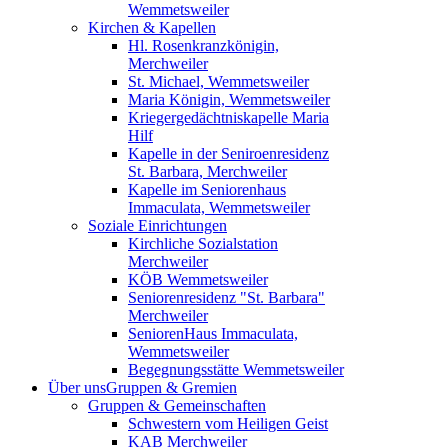
Wemmetsweiler
Kirchen & Kapellen
Hl. Rosenkranzkönigin,
Merchweiler
St. Michael, Wemmetsweiler
Maria Königin, Wemmetsweiler
Kriegergedächtniskapelle Maria
Hilf
Kapelle in der Seniroenresidenz
St. Barbara, Merchweiler
Kapelle im Seniorenhaus
Immaculata, Wemmetsweiler
Soziale Einrichtungen
Kirchliche Sozialstation
Merchweiler
KÖB Wemmetsweiler
Seniorenresidenz "St. Barbara"
Merchweiler
SeniorenHaus Immaculata,
Wemmetsweiler
Begegnungsstätte Wemmetsweiler
Über uns
Gruppen & Gremien
Gruppen & Gemeinschaften
Schwestern vom Heiligen Geist
KAB Merchweiler