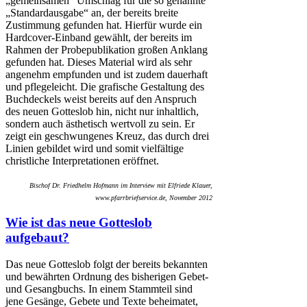
„gemeinsamen“ Umschlag für die so genannte
„Standardausgabe“ an, der bereits breite
Zustimmung gefunden hat. Hierfür wurde ein
Hardcover-Einband gewählt, der bereits im
Rahmen der Probepublikation großen Anklang
gefunden hat. Dieses Material wird als sehr
angenehm empfunden und ist zudem dauerhaft
und pflegeleicht. Die grafische Gestaltung des
Buchdeckels weist bereits auf den Anspruch
des neuen Gotteslob hin, nicht nur inhaltlich,
sondern auch ästhetisch wertvoll zu sein. Er
zeigt ein geschwungenes Kreuz, das durch drei
Linien gebildet wird und somit vielfältige
christliche Interpretationen eröffnet.
Bischof Dr. Friedhelm Hofmann im Interview mit Elfriede Klauer,
www.pfarrbriefservice.de, November 2012
Wie ist das neue Gotteslob
aufgebaut?
Das neue Gotteslob folgt der bereits bekannten
und bewährten Ordnung des bisherigen Gebet-
und Gesangbuchs. In einem Stammteil sind
jene Gesänge, Gebete und Texte beheimatet,