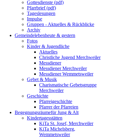
Gottesdienste (pdf)
Pfarrbrief (pdf)
Tageslesungen
Impulse
Gruppen - Aktuelles & Rückblicke
Archiv
Gemeindeleben
heute & gestern
Fotos
Kinder & Jugendliche
Aktuelles
Christliche Jugend Merchweiler
Messdiener
Messdiener Merchweiler
Messdiener Wemmetsweiler
Gebet & Musik
Charismatische Gebetsgruppe
Merchweiler
Geschichte
Pfarreigeschichte
Pfarrer der Pfarreien
Begegnungsräume
für Jung & Alt
Kindertagesstätten
KiTa St. Josef, Merchweiler
KiTa Michelsberg,
Wemmetsweiler