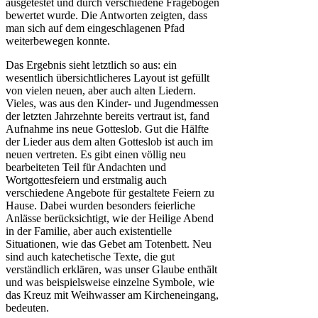
ausgetestet und durch verschiedene Fragebögen
bewertet wurde. Die Antworten zeigten, dass
man sich auf dem eingeschlagenen Pfad
weiterbewegen konnte.
Das Ergebnis sieht letztlich so aus: ein
wesentlich übersichtlicheres Layout ist gefüllt
von vielen neuen, aber auch alten Liedern.
Vieles, was aus den Kinder- und Jugendmessen
der letzten Jahrzehnte bereits vertraut ist, fand
Aufnahme ins neue Gotteslob. Gut die Hälfte
der Lieder aus dem alten Gotteslob ist auch im
neuen vertreten. Es gibt einen völlig neu
bearbeiteten Teil für Andachten und
Wortgottesfeiern und erstmalig auch
verschiedene Angebote für gestaltete Feiern zu
Hause. Dabei wurden besonders feierliche
Anlässe berücksichtigt, wie der Heilige Abend
in der Familie, aber auch existentielle
Situationen, wie das Gebet am Totenbett. Neu
sind auch katechetische Texte, die gut
verständlich erklären, was unser Glaube enthält
und was beispielsweise einzelne Symbole, wie
das Kreuz mit Weihwasser am Kircheneingang,
bedeuten.