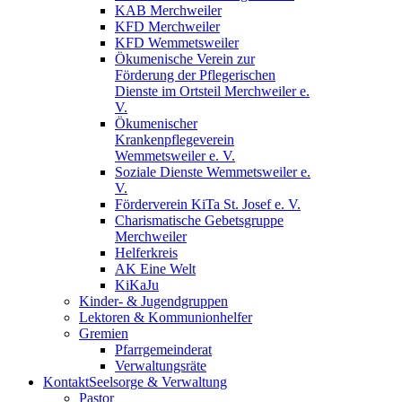
KAB Merchweiler
KFD Merchweiler
KFD Wemmetsweiler
Ökumenische Verein zur
Förderung der Pflegerischen
Dienste im Ortsteil Merchweiler e.
V.
Ökumenischer
Krankenpflegeverein
Wemmetsweiler e. V.
Soziale Dienste Wemmetsweiler e.
V.
Förderverein KiTa St. Josef e. V.
Charismatische Gebetsgruppe
Merchweiler
Helferkreis
AK Eine Welt
KiKaJu
Kinder- & Jugendgruppen
Lektoren & Kommunionhelfer
Gremien
Pfarrgemeinderat
Verwaltungsräte
Kontakt
Seelsorge & Verwaltung
Pastor