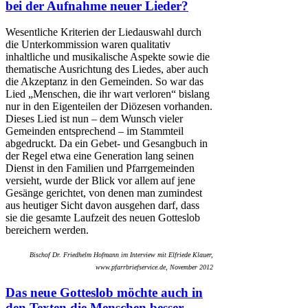
bei der Aufnahme neuer Lieder?
Wesentliche Kriterien der Liedauswahl durch
die Unterkommission waren qualitativ
inhaltliche und musikalische Aspekte sowie die
thematische Ausrichtung des Liedes, aber auch
die Akzeptanz in den Gemeinden. So war das
Lied „Menschen, die ihr wart verloren“ bislang
nur in den Eigenteilen der Diözesen vorhanden.
Dieses Lied ist nun – dem Wunsch vieler
Gemeinden entsprechend – im Stammteil
abgedruckt. Da ein Gebet- und Gesangbuch in
der Regel etwa eine Generation lang seinen
Dienst in den Familien und Pfarrgemeinden
versieht, wurde der Blick vor allem auf jene
Gesänge gerichtet, von denen man zumindest
aus heutiger Sicht davon ausgehen darf, dass
sie die gesamte Laufzeit des neuen Gotteslob
bereichern werden.
Bischof Dr. Friedhelm Hofmann im Interview mit Elfriede Klauer,
www.pfarrbriefservice.de, November 2012
Das neue Gotteslob möchte auch in
den Texten die Menschen besser