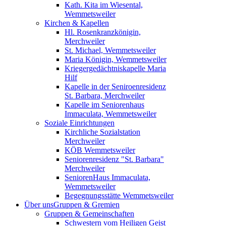
Kath. Kita im Wiesental,
Wemmetsweiler
Kirchen & Kapellen
Hl. Rosenkranzkönigin,
Merchweiler
St. Michael, Wemmetsweiler
Maria Königin, Wemmetsweiler
Kriegergedächtniskapelle Maria
Hilf
Kapelle in der Seniroenresidenz
St. Barbara, Merchweiler
Kapelle im Seniorenhaus
Immaculata, Wemmetsweiler
Soziale Einrichtungen
Kirchliche Sozialstation
Merchweiler
KÖB Wemmetsweiler
Seniorenresidenz "St. Barbara"
Merchweiler
SeniorenHaus Immaculata,
Wemmetsweiler
Begegnungsstätte Wemmetsweiler
Über uns
Gruppen & Gremien
Gruppen & Gemeinschaften
Schwestern vom Heiligen Geist