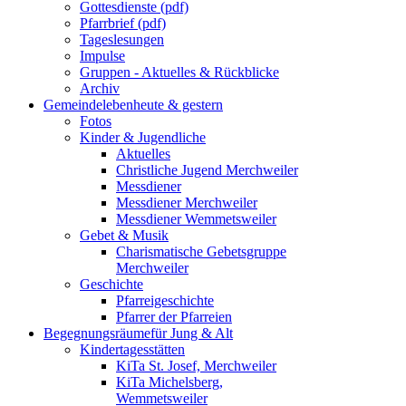
Gottesdienste (pdf)
Pfarrbrief (pdf)
Tageslesungen
Impulse
Gruppen - Aktuelles & Rückblicke
Archiv
Gemeindeleben
heute & gestern
Fotos
Kinder & Jugendliche
Aktuelles
Christliche Jugend Merchweiler
Messdiener
Messdiener Merchweiler
Messdiener Wemmetsweiler
Gebet & Musik
Charismatische Gebetsgruppe
Merchweiler
Geschichte
Pfarreigeschichte
Pfarrer der Pfarreien
Begegnungsräume
für Jung & Alt
Kindertagesstätten
KiTa St. Josef, Merchweiler
KiTa Michelsberg,
Wemmetsweiler