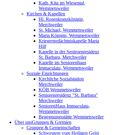
Kath. Kita im Wiesental,
Wemmetsweiler
Kirchen & Kapellen
Hl. Rosenkranzkönigin,
Merchweiler
St. Michael, Wemmetsweiler
Maria Königin, Wemmetsweiler
Kriegergedächtniskapelle Maria
Hilf
Kapelle in der Seniroenresidenz
St. Barbara, Merchweiler
Kapelle im Seniorenhaus
Immaculata, Wemmetsweiler
Soziale Einrichtungen
Kirchliche Sozialstation
Merchweiler
KÖB Wemmetsweiler
Seniorenresidenz "St. Barbara"
Merchweiler
SeniorenHaus Immaculata,
Wemmetsweiler
Begegnungsstätte Wemmetsweiler
Über uns
Gruppen & Gremien
Gruppen & Gemeinschaften
Schwestern vom Heiligen Geist