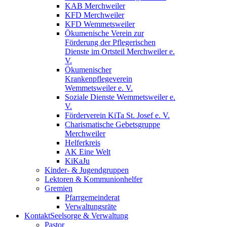
KAB Merchweiler
KFD Merchweiler
KFD Wemmetsweiler
Ökumenische Verein zur
Förderung der Pflegerischen
Dienste im Ortsteil Merchweiler e.
V.
Ökumenischer
Krankenpflegeverein
Wemmetsweiler e. V.
Soziale Dienste Wemmetsweiler e.
V.
Förderverein KiTa St. Josef e. V.
Charismatische Gebetsgruppe
Merchweiler
Helferkreis
AK Eine Welt
KiKaJu
Kinder- & Jugendgruppen
Lektoren & Kommunionhelfer
Gremien
Pfarrgemeinderat
Verwaltungsräte
Kontakt
Seelsorge & Verwaltung
Pastor