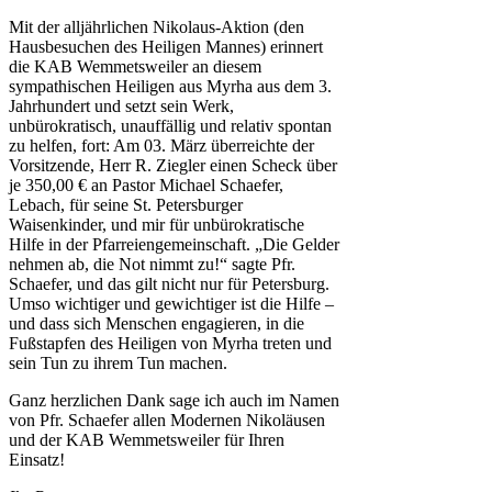
Mit der alljährlichen Nikolaus-Aktion (den
Hausbesuchen des Heiligen Mannes) erinnert
die KAB Wemmetsweiler an diesem
sympathischen Heiligen aus Myrha aus dem 3.
Jahrhundert und setzt sein Werk,
unbürokratisch, unauffällig und relativ spontan
zu helfen, fort: Am 03. März überreichte der
Vorsitzende, Herr R. Ziegler einen Scheck über
je 350,00 € an Pastor Michael Schaefer,
Lebach, für seine St. Petersburger
Waisenkinder, und mir für unbürokratische
Hilfe in der Pfarreiengemeinschaft. „Die Gelder
nehmen ab, die Not nimmt zu!“ sagte Pfr.
Schaefer, und das gilt nicht nur für Petersburg.
Umso wichtiger und gewichtiger ist die Hilfe –
und dass sich Menschen engagieren, in die
Fußstapfen des Heiligen von Myrha treten und
sein Tun zu ihrem Tun machen.
Ganz herzlichen Dank sage ich auch im Namen
von Pfr. Schaefer allen Modernen Nikoläusen
und der KAB Wemmetsweiler für Ihren
Einsatz!