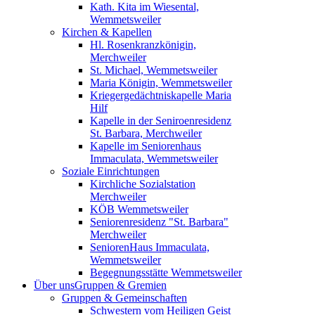
Kath. Kita im Wiesental,
Wemmetsweiler
Kirchen & Kapellen
Hl. Rosenkranzkönigin,
Merchweiler
St. Michael, Wemmetsweiler
Maria Königin, Wemmetsweiler
Kriegergedächtniskapelle Maria
Hilf
Kapelle in der Seniroenresidenz
St. Barbara, Merchweiler
Kapelle im Seniorenhaus
Immaculata, Wemmetsweiler
Soziale Einrichtungen
Kirchliche Sozialstation
Merchweiler
KÖB Wemmetsweiler
Seniorenresidenz "St. Barbara"
Merchweiler
SeniorenHaus Immaculata,
Wemmetsweiler
Begegnungsstätte Wemmetsweiler
Über uns
Gruppen & Gremien
Gruppen & Gemeinschaften
Schwestern vom Heiligen Geist