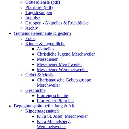
Gottesdienste (pdf)
Pfarrbrief (pdf)
Tageslesungen
Impulse
Gruppen - Aktuelles & Rückblicke
Archiv
Gemeindeleben
heute & gestern
Fotos
Kinder & Jugendliche
Aktuelles
Christliche Jugend Merchweiler
Messdiener
Messdiener Merchweiler
Messdiener Wemmetsweiler
Gebet & Musik
Charismatische Gebetsgruppe
Merchweiler
Geschichte
Pfarreigeschichte
Pfarrer der Pfarreien
Begegnungsräume
für Jung & Alt
Kindertagesstätten
KiTa St. Josef, Merchweiler
KiTa Michelsberg,
Wemmetsweiler