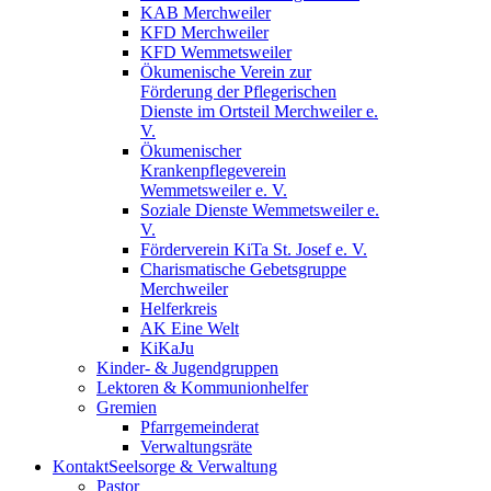
KAB Merchweiler
KFD Merchweiler
KFD Wemmetsweiler
Ökumenische Verein zur
Förderung der Pflegerischen
Dienste im Ortsteil Merchweiler e.
V.
Ökumenischer
Krankenpflegeverein
Wemmetsweiler e. V.
Soziale Dienste Wemmetsweiler e.
V.
Förderverein KiTa St. Josef e. V.
Charismatische Gebetsgruppe
Merchweiler
Helferkreis
AK Eine Welt
KiKaJu
Kinder- & Jugendgruppen
Lektoren & Kommunionhelfer
Gremien
Pfarrgemeinderat
Verwaltungsräte
Kontakt
Seelsorge & Verwaltung
Pastor