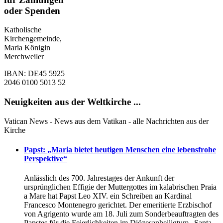
oder Spenden
Katholische
Kirchengemeinde,
Maria Königin
Merchweiler
IBAN: DE45 5925
2046 0100 5013 52
Neuigkeiten aus der Weltkirche ...
Vatican News - News aus dem Vatikan - alle Nachrichten aus der
Kirche
Papst: „Maria bietet heutigen Menschen eine lebensfrohe
Perspektive“
Anlässlich des 700. Jahrestages der Ankunft der
ursprünglichen Effigie der Muttergottes im kаlabrischen Praia
a Mare hat Papst Leo XIV. ein Schreiben an Kardinal
Francesco Montenegro gerichtet. Der emeritierte Erzbischof
von Agrigento wurde am 18. Juli zum Sonderbeauftragten des
Papstes für die Feierlichkeiten im Diözesanheiligtum „Santa