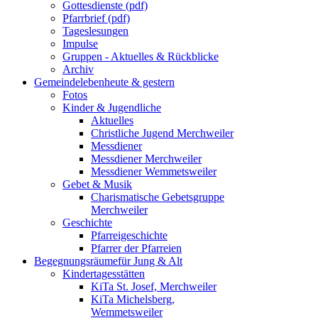
Gottesdienste (pdf)
Pfarrbrief (pdf)
Tageslesungen
Impulse
Gruppen - Aktuelles & Rückblicke
Archiv
Gemeindeleben
heute & gestern
Fotos
Kinder & Jugendliche
Aktuelles
Christliche Jugend Merchweiler
Messdiener
Messdiener Merchweiler
Messdiener Wemmetsweiler
Gebet & Musik
Charismatische Gebetsgruppe
Merchweiler
Geschichte
Pfarreigeschichte
Pfarrer der Pfarreien
Begegnungsräume
für Jung & Alt
Kindertagesstätten
KiTa St. Josef, Merchweiler
KiTa Michelsberg,
Wemmetsweiler