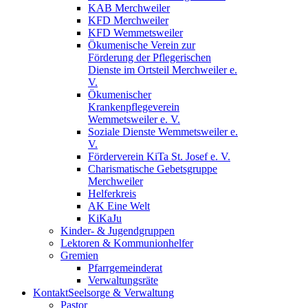
KAB Merchweiler
KFD Merchweiler
KFD Wemmetsweiler
Ökumenische Verein zur
Förderung der Pflegerischen
Dienste im Ortsteil Merchweiler e.
V.
Ökumenischer
Krankenpflegeverein
Wemmetsweiler e. V.
Soziale Dienste Wemmetsweiler e.
V.
Förderverein KiTa St. Josef e. V.
Charismatische Gebetsgruppe
Merchweiler
Helferkreis
AK Eine Welt
KiKaJu
Kinder- & Jugendgruppen
Lektoren & Kommunionhelfer
Gremien
Pfarrgemeinderat
Verwaltungsräte
Kontakt
Seelsorge & Verwaltung
Pastor