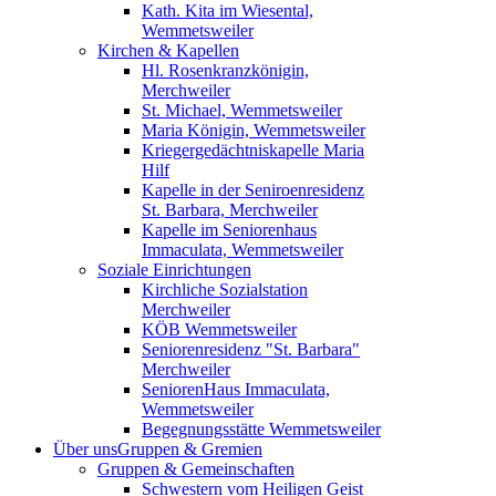
Kath. Kita im Wiesental,
Wemmetsweiler
Kirchen & Kapellen
Hl. Rosenkranzkönigin,
Merchweiler
St. Michael, Wemmetsweiler
Maria Königin, Wemmetsweiler
Kriegergedächtniskapelle Maria
Hilf
Kapelle in der Seniroenresidenz
St. Barbara, Merchweiler
Kapelle im Seniorenhaus
Immaculata, Wemmetsweiler
Soziale Einrichtungen
Kirchliche Sozialstation
Merchweiler
KÖB Wemmetsweiler
Seniorenresidenz "St. Barbara"
Merchweiler
SeniorenHaus Immaculata,
Wemmetsweiler
Begegnungsstätte Wemmetsweiler
Über uns
Gruppen & Gremien
Gruppen & Gemeinschaften
Schwestern vom Heiligen Geist