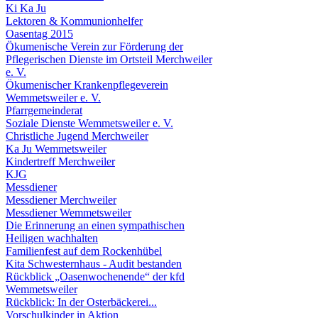
Ki Ka Ju
Lektoren & Kommunionhelfer
Oasentag 2015
Ökumenische Verein zur Förderung der
Pflegerischen Dienste im Ortsteil Merchweiler
e. V.
Ökumenischer Krankenpflegeverein
Wemmetsweiler e. V.
Pfarrgemeinderat
Soziale Dienste Wemmetsweiler e. V.
Christliche Jugend Merchweiler
Ka Ju Wemmetsweiler
Kindertreff Merchweiler
KJG
Messdiener
Messdiener Merchweiler
Messdiener Wemmetsweiler
Die Erinnerung an einen sympathischen
Heiligen wachhalten
Familienfest auf dem Rockenhübel
Kita Schwesternhaus - Audit bestanden
Rückblick „Oasenwochenende“ der kfd
Wemmetsweiler
Rückblick: In der Osterbäckerei...
Vorschulkinder in Aktion