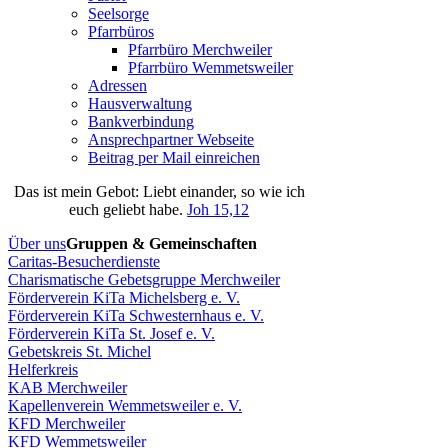
Seelsorge
Pfarrbüros
Pfarrbüro Merchweiler
Pfarrbüro Wemmetsweiler
Adressen
Hausverwaltung
Bankverbindung
Ansprechpartner Webseite
Beitrag per Mail einreichen
Das
ist
mein
Gebot
: Liebt einander, so wie ich
euch geliebt habe.
Joh 15,12
Über uns
Gruppen & Gemeinschaften
Caritas-Besucherdienste
Charismatische Gebetsgruppe Merchweiler
Förderverein KiTa Michelsberg e. V.
Förderverein KiTa Schwesternhaus e. V.
Förderverein KiTa St. Josef e. V.
Gebetskreis St. Michel
Helferkreis
KAB Merchweiler
Kapellenverein Wemmetsweiler e. V.
KFD Merchweiler
KFD Wemmetsweiler