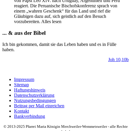
von Papst Leo XIV. nach Uruguay, Argentinien und Peru
reagiert. Die Peruanische Bischofskonferenz sprach von
einem „wahren Geschenk“ für das Land und rief die
Gläubigen dazu auf, sich geistlich auf den Besuch
vorzubereiten. Alles lesen
... & aus der Bibel
Ich bin gekommen, damit sie das Leben haben und es in Fülle
haben.
Joh 10,10b
Impressum
Sitemap
Haftungshinweis
Datenschutzerklärung
Nutzungsbedingungen
Beitrag per Mail einreichen
Kontakt
Bankverbindung
© 2013-2025 Pfarrei Maria Königin Merchweiler-Wemmetsweiler - alle Rechte