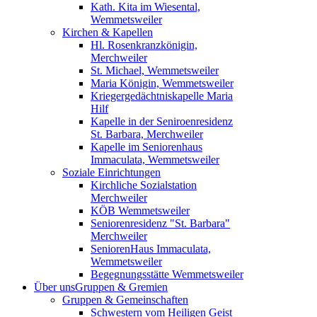
Kath. Kita im Wiesental,
Wemmetsweiler
Kirchen & Kapellen
Hl. Rosenkranzkönigin,
Merchweiler
St. Michael, Wemmetsweiler
Maria Königin, Wemmetsweiler
Kriegergedächtniskapelle Maria
Hilf
Kapelle in der Seniroenresidenz
St. Barbara, Merchweiler
Kapelle im Seniorenhaus
Immaculata, Wemmetsweiler
Soziale Einrichtungen
Kirchliche Sozialstation
Merchweiler
KÖB Wemmetsweiler
Seniorenresidenz "St. Barbara"
Merchweiler
SeniorenHaus Immaculata,
Wemmetsweiler
Begegnungsstätte Wemmetsweiler
Über uns
Gruppen & Gremien
Gruppen & Gemeinschaften
Schwestern vom Heiligen Geist