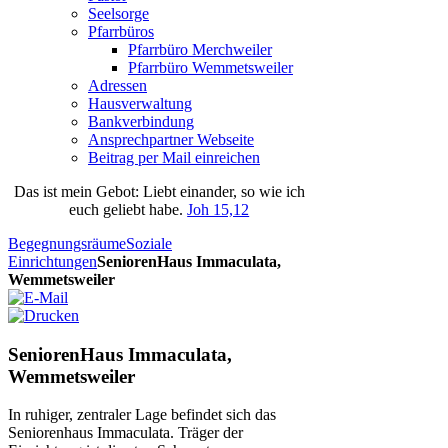
Seelsorge
Pfarrbüros
Pfarrbüro Merchweiler
Pfarrbüro Wemmetsweiler
Adressen
Hausverwaltung
Bankverbindung
Ansprechpartner Webseite
Beitrag per Mail einreichen
Das
ist
mein
Gebot
: Liebt einander, so wie ich
euch geliebt habe.
Joh 15,12
Begegnungsräume
Soziale
Einrichtungen
SeniorenHaus Immaculata,
Wemmetsweiler
SeniorenHaus Immaculata,
Wemmetsweiler
In ruhiger, zentraler Lage befindet sich das
Seniorenhaus Immaculata. Träger der