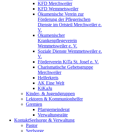
KFD Merchweiler
KFD Wemmetsweiler
Ökumenische Verein zur
Förderung der Pflegerischen
Dienste im Ortsteil Merchweiler e.
V.
Ökumenischer
Krankenpflegeverein
Wemmetsweiler e. V.
Soziale Dienste Wemmetsweiler e.
V.
Förderverein KiTa St. Josef e. V.
Charismatische Gebetsgruppe
Merchweiler
Helferkreis
AK Eine Welt
KiKaJu
Kinder- & Jugendgruppen
Lektoren & Kommunionhelfer
Gremien
Pfarrgemeinderat
Verwaltungsräte
Kontakt
Seelsorge & Verwaltung
Pastor
Seelsorge