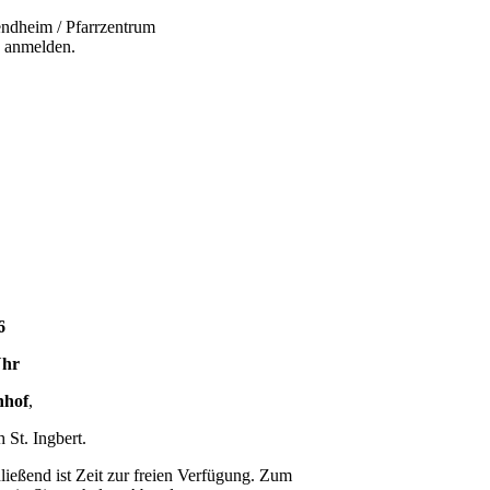
endheim / Pfarrzentrum
 anmelden.
6
Uhr
nhof
,
 St. Ingbert.
ließend ist Zeit zur freien Verfügung. Zum