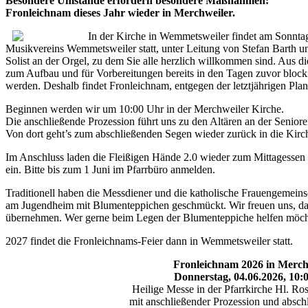
Besondere Umstände erfordern besondere Maßnahmen:
Fronleichnam dieses Jahr wieder in Merchweiler.
In der Kirche in Wemmetsweiler findet am Sonntag
Musikvereins Wemmetsweiler statt, unter Leitung von Stefan Barth u
Solist an der Orgel, zu dem Sie alle herzlich willkommen sind. Aus 
zum Aufbau und für Vorbereitungen bereits in den Tagen zuvor blockie
werden. Deshalb findet Fronleichnam, entgegen der letztjährigen Plan
Beginnen werden wir um 10:00 Uhr in der Merchweiler Kirche.
Die anschließende Prozession führt uns zu den Altären an der Senior
Von dort geht’s zum abschließenden Segen wieder zurück in die Kirc
Im Anschluss laden die Fleißigen Hände 2.0 wieder zum Mittagessen
ein. Bitte bis zum 1 Juni im Pfarrbüro anmelden.
Traditionell haben die Messdiener und die katholische Frauengemeinsc
am Jugendheim mit Blumenteppichen geschmückt. Wir freuen uns, das
übernehmen. Wer gerne beim Legen der Blumenteppiche helfen möchte
2027 findet die Fronleichnams-Feier dann in Wemmetsweiler statt.
Fronleichnam 2026 in Merch
Donnerstag, 04.06.2026, 10:
Heilige Messe in der Pfarrkirche Hl. Ro
mit anschließender Prozession und absc