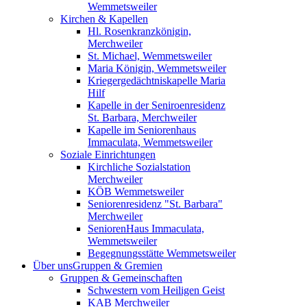
Wemmetsweiler
Kirchen & Kapellen
Hl. Rosenkranzkönigin,
Merchweiler
St. Michael, Wemmetsweiler
Maria Königin, Wemmetsweiler
Kriegergedächtniskapelle Maria
Hilf
Kapelle in der Seniroenresidenz
St. Barbara, Merchweiler
Kapelle im Seniorenhaus
Immaculata, Wemmetsweiler
Soziale Einrichtungen
Kirchliche Sozialstation
Merchweiler
KÖB Wemmetsweiler
Seniorenresidenz "St. Barbara"
Merchweiler
SeniorenHaus Immaculata,
Wemmetsweiler
Begegnungsstätte Wemmetsweiler
Über uns
Gruppen & Gremien
Gruppen & Gemeinschaften
Schwestern vom Heiligen Geist
KAB Merchweiler