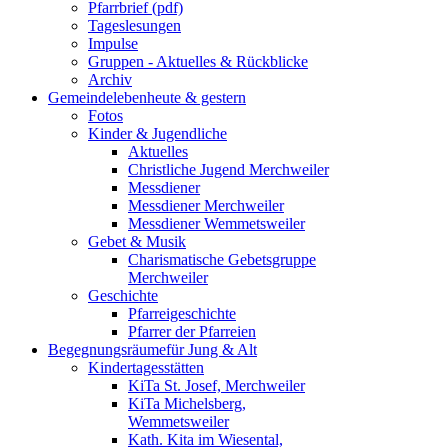
Pfarrbrief (pdf)
Tageslesungen
Impulse
Gruppen - Aktuelles & Rückblicke
Archiv
Gemeindeleben
heute & gestern
Fotos
Kinder & Jugendliche
Aktuelles
Christliche Jugend Merchweiler
Messdiener
Messdiener Merchweiler
Messdiener Wemmetsweiler
Gebet & Musik
Charismatische Gebetsgruppe
Merchweiler
Geschichte
Pfarreigeschichte
Pfarrer der Pfarreien
Begegnungsräume
für Jung & Alt
Kindertagesstätten
KiTa St. Josef, Merchweiler
KiTa Michelsberg,
Wemmetsweiler
Kath. Kita im Wiesental,