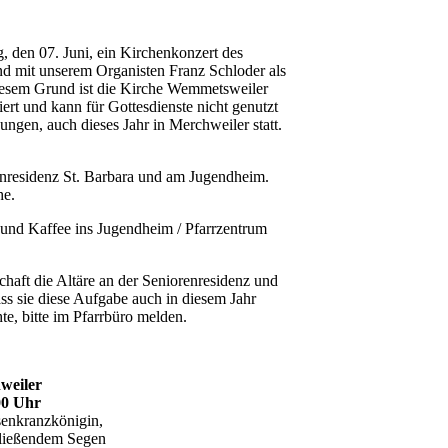
, den 07. Juni, ein Kirchenkonzert des
nd mit unserem Organisten Franz Schloder als
diesem Grund ist die Kirche Wemmetsweiler
rt und kann für Gottesdienste nicht genutzt
ungen, auch dieses Jahr in Merchweiler statt.
enresidenz St. Barbara und am Jugendheim.
he.
 und Kaffee ins Jugendheim / Pfarrzentrum
haft die Altäre an der Seniorenresidenz und
s sie diese Aufgabe auch in diesem Jahr
, bitte im Pfarrbüro melden.
weiler
00 Uhr
senkranzkönigin,
hließendem Segen