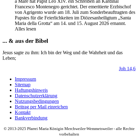
a Mare hat Papst Leo XIV. ein Schreiben an Kardinal
Francesco Montenegro gerichtet. Der emeritierte Erzbischof
von Agrigento wurde am 18. Juli zum Sonderbeauftragten des
Papstes für die Feierlichkeiten im Diözesanheiligtum „Santa
Maria della Grotta“ am 14. und 15. August 2026 ernannt.
Alles lesen
... & aus der Bibel
Jesus sagte zu ihm:
Ich
bin
der
Weg
und die Wahrheit und das
Leben;
Joh 14,6
Impressum
Sitemap
Haftungshinweis
Datenschutzerklärung
Nutzungsbedingungen
Beitrag per Mail einreichen
Kontakt
Bankverbindung
© 2013-2025 Pfarrei Maria Königin Merchweiler-Wemmetsweiler - alle Rechte
vorbehalten