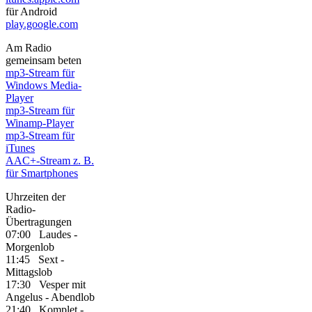
für Android
play.google.com
Am Radio
gemeinsam beten
mp3-Stream für
Windows Media-
Player
mp3-Stream für
Winamp-Player
mp3-Stream für
iTunes
AAC+-Stream z. B.
für Smartphones
Uhrzeiten der
Radio-
Übertragungen
07:00 Laudes -
Morgenlob
11:45 Sext -
Mittagslob
17:30 Vesper mit
Angelus - Abendlob
21:40 Komplet -