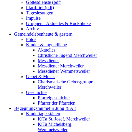
Gottesdienste (pdf)
Pfarrbrief (pdf)
Tageslesungen
Impulse
Gruppen - Aktuelles & Rückblicke
Archiv
Gemeindeleben
heute & gestern
Fotos
Kinder & Jugendliche
Aktuelles
Christliche Jugend Merchweiler
Messdiener
Messdiener Merchweiler
Messdiener Wemmetsweiler
Gebet & Musik
Charismatische Gebetsgruppe
Merchweiler
Geschichte
Pfarreigeschichte
Pfarrer der Pfarreien
Begegnungsräume
für Jung & Alt
Kindertagesstätten
KiTa St. Josef, Merchweiler
KiTa Michelsberg,
Wemmetsweiler