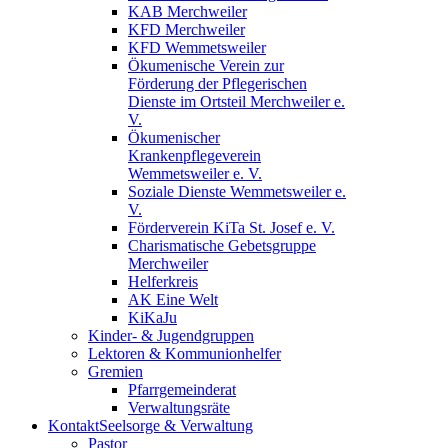
KAB Merchweiler
KFD Merchweiler
KFD Wemmetsweiler
Ökumenische Verein zur
Förderung der Pflegerischen
Dienste im Ortsteil Merchweiler e.
V.
Ökumenischer
Krankenpflegeverein
Wemmetsweiler e. V.
Soziale Dienste Wemmetsweiler e.
V.
Förderverein KiTa St. Josef e. V.
Charismatische Gebetsgruppe
Merchweiler
Helferkreis
AK Eine Welt
KiKaJu
Kinder- & Jugendgruppen
Lektoren & Kommunionhelfer
Gremien
Pfarrgemeinderat
Verwaltungsräte
Kontakt
Seelsorge & Verwaltung
Pastor