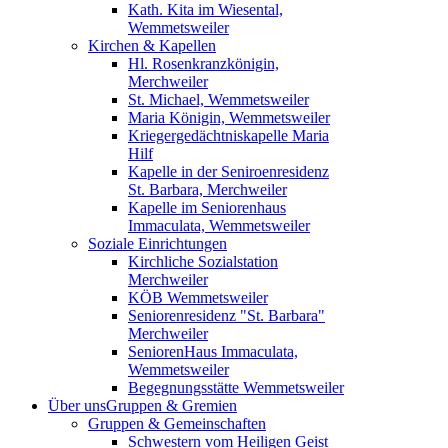
Kath. Kita im Wiesental,
Wemmetsweiler
Kirchen & Kapellen
Hl. Rosenkranzkönigin,
Merchweiler
St. Michael, Wemmetsweiler
Maria Königin, Wemmetsweiler
Kriegergedächtniskapelle Maria
Hilf
Kapelle in der Seniroenresidenz
St. Barbara, Merchweiler
Kapelle im Seniorenhaus
Immaculata, Wemmetsweiler
Soziale Einrichtungen
Kirchliche Sozialstation
Merchweiler
KÖB Wemmetsweiler
Seniorenresidenz "St. Barbara"
Merchweiler
SeniorenHaus Immaculata,
Wemmetsweiler
Begegnungsstätte Wemmetsweiler
Über uns
Gruppen & Gremien
Gruppen & Gemeinschaften
Schwestern vom Heiligen Geist