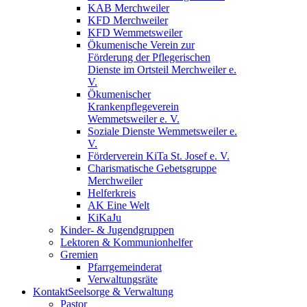
KAB Merchweiler
KFD Merchweiler
KFD Wemmetsweiler
Ökumenische Verein zur
Förderung der Pflegerischen
Dienste im Ortsteil Merchweiler e.
V.
Ökumenischer
Krankenpflegeverein
Wemmetsweiler e. V.
Soziale Dienste Wemmetsweiler e.
V.
Förderverein KiTa St. Josef e. V.
Charismatische Gebetsgruppe
Merchweiler
Helferkreis
AK Eine Welt
KiKaJu
Kinder- & Jugendgruppen
Lektoren & Kommunionhelfer
Gremien
Pfarrgemeinderat
Verwaltungsräte
Kontakt
Seelsorge & Verwaltung
Pastor