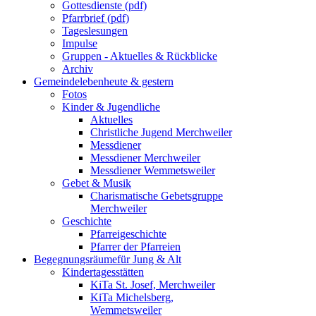
Gottesdienste (pdf)
Pfarrbrief (pdf)
Tageslesungen
Impulse
Gruppen - Aktuelles & Rückblicke
Archiv
Gemeindeleben
heute & gestern
Fotos
Kinder & Jugendliche
Aktuelles
Christliche Jugend Merchweiler
Messdiener
Messdiener Merchweiler
Messdiener Wemmetsweiler
Gebet & Musik
Charismatische Gebetsgruppe
Merchweiler
Geschichte
Pfarreigeschichte
Pfarrer der Pfarreien
Begegnungsräume
für Jung & Alt
Kindertagesstätten
KiTa St. Josef, Merchweiler
KiTa Michelsberg,
Wemmetsweiler