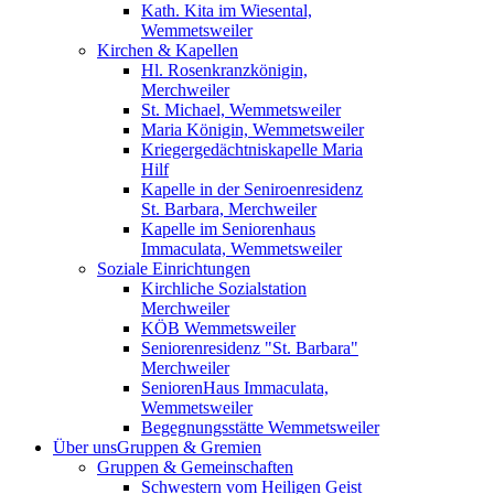
Kath. Kita im Wiesental,
Wemmetsweiler
Kirchen & Kapellen
Hl. Rosenkranzkönigin,
Merchweiler
St. Michael, Wemmetsweiler
Maria Königin, Wemmetsweiler
Kriegergedächtniskapelle Maria
Hilf
Kapelle in der Seniroenresidenz
St. Barbara, Merchweiler
Kapelle im Seniorenhaus
Immaculata, Wemmetsweiler
Soziale Einrichtungen
Kirchliche Sozialstation
Merchweiler
KÖB Wemmetsweiler
Seniorenresidenz "St. Barbara"
Merchweiler
SeniorenHaus Immaculata,
Wemmetsweiler
Begegnungsstätte Wemmetsweiler
Über uns
Gruppen & Gremien
Gruppen & Gemeinschaften
Schwestern vom Heiligen Geist