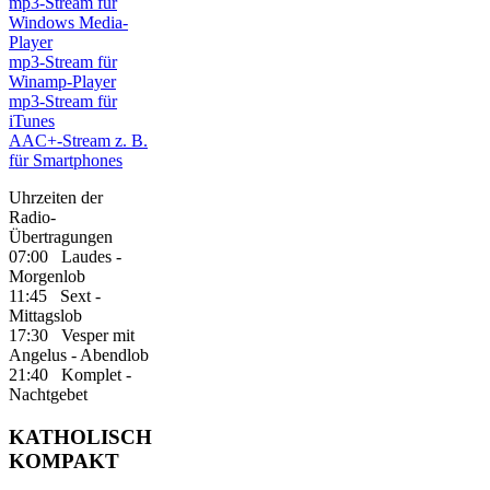
mp3-Stream für
Windows Media-
Player
mp3-Stream für
Winamp-Player
mp3-Stream für
iTunes
AAC+-Stream z. B.
für Smartphones
Uhrzeiten der
Radio-
Übertragungen
07:00 Laudes -
Morgenlob
11:45 Sext -
Mittagslob
17:30 Vesper mit
Angelus - Abendlob
21:40 Komplet -
Nachtgebet
KATHOLISCH
KOMPAKT