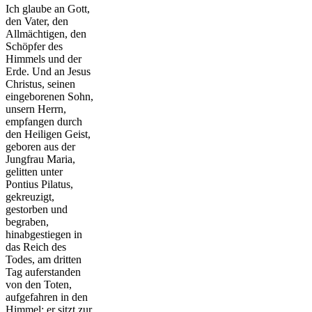
Ich glaube an Gott,
den Vater, den
Allmächtigen, den
Schöpfer des
Himmels und der
Erde. Und an Jesus
Christus, seinen
eingeborenen Sohn,
unsern Herrn,
empfangen durch
den Heiligen Geist,
geboren aus der
Jungfrau Maria,
gelitten unter
Pontius Pilatus,
gekreuzigt,
gestorben und
begraben,
hinabgestiegen in
das Reich des
Todes, am dritten
Tag auferstanden
von den Toten,
aufgefahren in den
Himmel; er sitzt zur