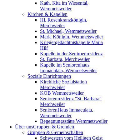
Kath. Kita im Wiesental,
Wemmetsweiler
Kirchen & Kapellen
Hl. Rosenkranzkönigin,
Merchweiler
St. Michael, Wemmetsweiler
Maria Königin, Wemmetsweiler
Kriegergedächtniskapelle Maria
Hilf
Kapelle in der Seniroenresidenz
St. Barbara, Merchweiler
Kapelle im Seniorenhaus
Immaculata, Wemmetsweiler
Soziale Einrichtungen
Kirchliche Sozialstation
Merchweiler
KÖB Wemmetsweiler
Seniorenresidenz "St. Barbara"
Merchweiler
SeniorenHaus Immaculata,
Wemmetsweiler
Begegnungsstätte Wemmetsweiler
Über uns
Gruppen & Gremien
Gruppen & Gemeinschaften
Schwestern vom Heiligen Geist