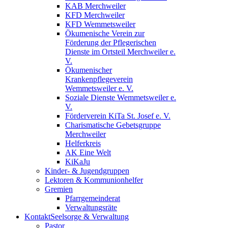
KAB Merchweiler
KFD Merchweiler
KFD Wemmetsweiler
Ökumenische Verein zur
Förderung der Pflegerischen
Dienste im Ortsteil Merchweiler e.
V.
Ökumenischer
Krankenpflegeverein
Wemmetsweiler e. V.
Soziale Dienste Wemmetsweiler e.
V.
Förderverein KiTa St. Josef e. V.
Charismatische Gebetsgruppe
Merchweiler
Helferkreis
AK Eine Welt
KiKaJu
Kinder- & Jugendgruppen
Lektoren & Kommunionhelfer
Gremien
Pfarrgemeinderat
Verwaltungsräte
Kontakt
Seelsorge & Verwaltung
Pastor