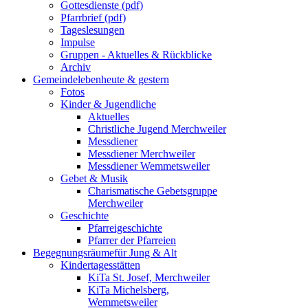
Gottesdienste (pdf)
Pfarrbrief (pdf)
Tageslesungen
Impulse
Gruppen - Aktuelles & Rückblicke
Archiv
Gemeindeleben
heute & gestern
Fotos
Kinder & Jugendliche
Aktuelles
Christliche Jugend Merchweiler
Messdiener
Messdiener Merchweiler
Messdiener Wemmetsweiler
Gebet & Musik
Charismatische Gebetsgruppe
Merchweiler
Geschichte
Pfarreigeschichte
Pfarrer der Pfarreien
Begegnungsräume
für Jung & Alt
Kindertagesstätten
KiTa St. Josef, Merchweiler
KiTa Michelsberg,
Wemmetsweiler