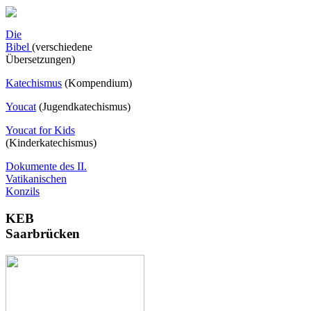
Die
Bibel
(verschiedene
Übersetzungen)
Katechismus
(Kompendium)
Youcat
(
Jugendkatechismus)
Youcat for Kids
(Kinderkatechismus)
Dokumente des II.
Vatikanischen
Konzils
KEB
Saarbrücken