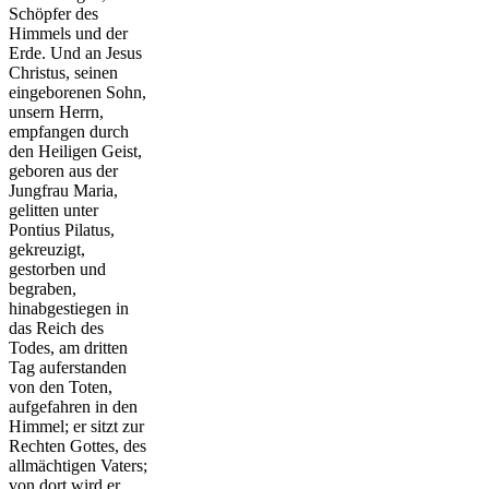
Schöpfer des
Himmels und der
Erde. Und an Jesus
Christus, seinen
eingeborenen Sohn,
unsern Herrn,
empfangen durch
den Heiligen Geist,
geboren aus der
Jungfrau Maria,
gelitten unter
Pontius Pilatus,
gekreuzigt,
gestorben und
begraben,
hinabgestiegen in
das Reich des
Todes, am dritten
Tag auferstanden
von den Toten,
aufgefahren in den
Himmel; er sitzt zur
Rechten Gottes, des
allmächtigen Vaters;
von dort wird er