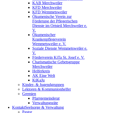
KAB Merchweiler
KFD Merchweiler
KFD Wemmetsweiler
Ökumenische Verein zur
Förderung der Pflegerischen
Dienste im Ortsteil Merchweiler e.
V.
Ökumenischer
Krankenpflegeverein
Wemmetsweiler e. V.
Soziale Dienste Wemmetsweiler e.
V.
Förderverein KiTa St. Josef e. V.
Charismatische Gebetsgruppe
Merchweiler
Helferkreis
AK Eine Welt
KiKaJu
Kinder- & Jugendgruppen
Lektoren & Kommunionhelfer
Gremien
Pfarrgemeinderat
Verwaltungsräte
Kontakt
Seelsorge & Verwaltung
Pastor