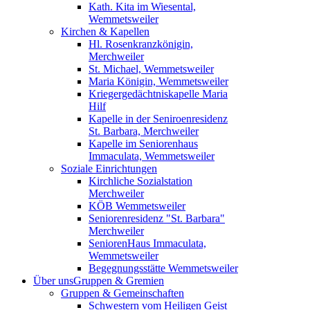
Kath. Kita im Wiesental,
Wemmetsweiler
Kirchen & Kapellen
Hl. Rosenkranzkönigin,
Merchweiler
St. Michael, Wemmetsweiler
Maria Königin, Wemmetsweiler
Kriegergedächtniskapelle Maria
Hilf
Kapelle in der Seniroenresidenz
St. Barbara, Merchweiler
Kapelle im Seniorenhaus
Immaculata, Wemmetsweiler
Soziale Einrichtungen
Kirchliche Sozialstation
Merchweiler
KÖB Wemmetsweiler
Seniorenresidenz "St. Barbara"
Merchweiler
SeniorenHaus Immaculata,
Wemmetsweiler
Begegnungsstätte Wemmetsweiler
Über uns
Gruppen & Gremien
Gruppen & Gemeinschaften
Schwestern vom Heiligen Geist