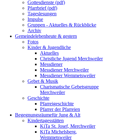
Gottesdienste (pdf)
Pfarrbrief (pdf)
Tageslesungen
Impulse
Gruppen - Aktuelles & Rückblicke
Archiv
Gemeindeleben
heute & gestern
Fotos
Kinder & Jugendliche
Aktuelles
Christliche Jugend Merchweiler
Messdiener
Messdiener Merchweiler
Messdiener Wemmetsweiler
Gebet & Musik
Charismatische Gebetsgruppe
Merchweiler
Geschichte
Pfarreigeschichte
Pfarrer der Pfarreien
Begegnungsräume
für Jung & Alt
Kindertagesstätten
KiTa St. Josef, Merchweiler
KiTa Michelsberg,
Wemmetsweiler