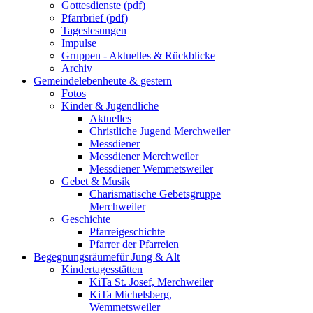
Gottesdienste (pdf)
Pfarrbrief (pdf)
Tageslesungen
Impulse
Gruppen - Aktuelles & Rückblicke
Archiv
Gemeindeleben
heute & gestern
Fotos
Kinder & Jugendliche
Aktuelles
Christliche Jugend Merchweiler
Messdiener
Messdiener Merchweiler
Messdiener Wemmetsweiler
Gebet & Musik
Charismatische Gebetsgruppe
Merchweiler
Geschichte
Pfarreigeschichte
Pfarrer der Pfarreien
Begegnungsräume
für Jung & Alt
Kindertagesstätten
KiTa St. Josef, Merchweiler
KiTa Michelsberg,
Wemmetsweiler