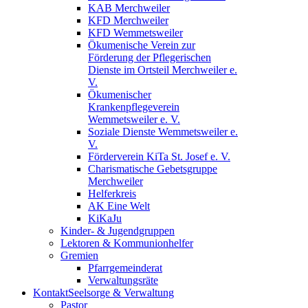
KAB Merchweiler
KFD Merchweiler
KFD Wemmetsweiler
Ökumenische Verein zur
Förderung der Pflegerischen
Dienste im Ortsteil Merchweiler e.
V.
Ökumenischer
Krankenpflegeverein
Wemmetsweiler e. V.
Soziale Dienste Wemmetsweiler e.
V.
Förderverein KiTa St. Josef e. V.
Charismatische Gebetsgruppe
Merchweiler
Helferkreis
AK Eine Welt
KiKaJu
Kinder- & Jugendgruppen
Lektoren & Kommunionhelfer
Gremien
Pfarrgemeinderat
Verwaltungsräte
Kontakt
Seelsorge & Verwaltung
Pastor