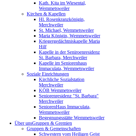
Kath. Kita im Wiesental,
Wemmetsweiler
Kirchen & Kapellen
Hl. Rosenkranzkönigin,
Merchweiler
St. Michael, Wemmetsweiler
Maria Königin, Wemmetsweiler
Kriegergedächtniskapelle Maria
Hilf
Kapelle in der Seniroenresidenz
St. Barbara, Merchweiler
Kapelle im Seniorenhaus
Immaculata, Wemmetsweiler
Soziale Einrichtungen
Kirchliche Sozialstation
Merchweiler
KÖB Wemmetsweiler
Seniorenresidenz "St. Barbara"
Merchweiler
SeniorenHaus Immaculata,
Wemmetsweiler
Begegnungsstätte Wemmetsweiler
Über uns
Gruppen & Gremien
Gruppen & Gemeinschaften
Schwestern vom Heiligen Geist