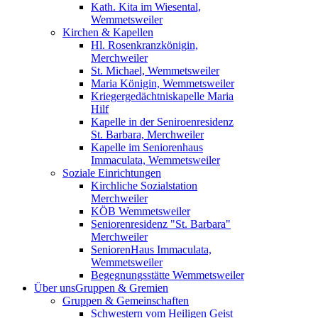
Kath. Kita im Wiesental,
Wemmetsweiler
Kirchen & Kapellen
Hl. Rosenkranzkönigin,
Merchweiler
St. Michael, Wemmetsweiler
Maria Königin, Wemmetsweiler
Kriegergedächtniskapelle Maria
Hilf
Kapelle in der Seniroenresidenz
St. Barbara, Merchweiler
Kapelle im Seniorenhaus
Immaculata, Wemmetsweiler
Soziale Einrichtungen
Kirchliche Sozialstation
Merchweiler
KÖB Wemmetsweiler
Seniorenresidenz "St. Barbara"
Merchweiler
SeniorenHaus Immaculata,
Wemmetsweiler
Begegnungsstätte Wemmetsweiler
Über uns
Gruppen & Gremien
Gruppen & Gemeinschaften
Schwestern vom Heiligen Geist