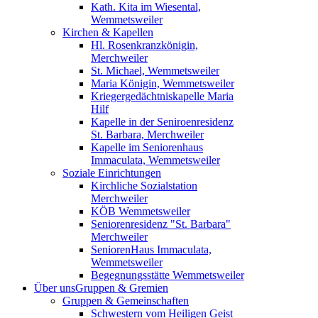
Kath. Kita im Wiesental,
Wemmetsweiler
Kirchen & Kapellen
Hl. Rosenkranzkönigin,
Merchweiler
St. Michael, Wemmetsweiler
Maria Königin, Wemmetsweiler
Kriegergedächtniskapelle Maria
Hilf
Kapelle in der Seniroenresidenz
St. Barbara, Merchweiler
Kapelle im Seniorenhaus
Immaculata, Wemmetsweiler
Soziale Einrichtungen
Kirchliche Sozialstation
Merchweiler
KÖB Wemmetsweiler
Seniorenresidenz "St. Barbara"
Merchweiler
SeniorenHaus Immaculata,
Wemmetsweiler
Begegnungsstätte Wemmetsweiler
Über uns
Gruppen & Gremien
Gruppen & Gemeinschaften
Schwestern vom Heiligen Geist