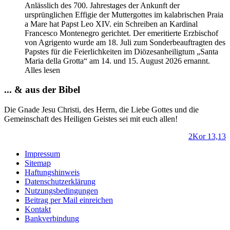
Anlässlich des 700. Jahrestages der Ankunft der
ursprünglichen Effigie der Muttergottes im kаlabrischen Praia
a Mare hat Papst Leo XIV. ein Schreiben an Kardinal
Francesco Montenegro gerichtet. Der emeritierte Erzbischof
von Agrigento wurde am 18. Juli zum Sonderbeauftragten des
Papstes für die Feierlichkeiten im Diözesanheiligtum „Santa
Maria della Grotta“ am 14. und 15. August 2026 ernannt.
Alles lesen
... & aus der Bibel
Die Gnade Jesu Christi, des Herrn, die Liebe Gottes und die
Gemeinschaft des Heiligen Geistes sei mit euch allen!
2Kor 13,13
Impressum
Sitemap
Haftungshinweis
Datenschutzerklärung
Nutzungsbedingungen
Beitrag per Mail einreichen
Kontakt
Bankverbindung