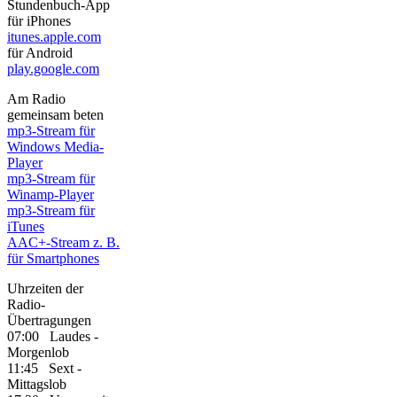
Stundenbuch-App
für iPhones
itunes.apple.com
für Android
play.google.com
Am Radio
gemeinsam beten
mp3-Stream für
Windows Media-
Player
mp3-Stream für
Winamp-Player
mp3-Stream für
iTunes
AAC+-Stream z. B.
für Smartphones
Uhrzeiten der
Radio-
Übertragungen
07:00 Laudes -
Morgenlob
11:45 Sext -
Mittagslob