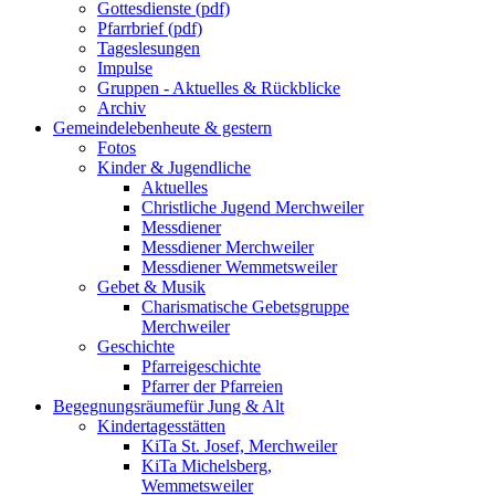
Gottesdienste (pdf)
Pfarrbrief (pdf)
Tageslesungen
Impulse
Gruppen - Aktuelles & Rückblicke
Archiv
Gemeindeleben
heute & gestern
Fotos
Kinder & Jugendliche
Aktuelles
Christliche Jugend Merchweiler
Messdiener
Messdiener Merchweiler
Messdiener Wemmetsweiler
Gebet & Musik
Charismatische Gebetsgruppe
Merchweiler
Geschichte
Pfarreigeschichte
Pfarrer der Pfarreien
Begegnungsräume
für Jung & Alt
Kindertagesstätten
KiTa St. Josef, Merchweiler
KiTa Michelsberg,
Wemmetsweiler