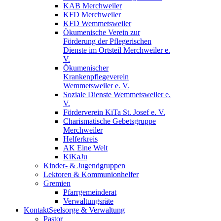
KAB Merchweiler
KFD Merchweiler
KFD Wemmetsweiler
Ökumenische Verein zur
Förderung der Pflegerischen
Dienste im Ortsteil Merchweiler e.
V.
Ökumenischer
Krankenpflegeverein
Wemmetsweiler e. V.
Soziale Dienste Wemmetsweiler e.
V.
Förderverein KiTa St. Josef e. V.
Charismatische Gebetsgruppe
Merchweiler
Helferkreis
AK Eine Welt
KiKaJu
Kinder- & Jugendgruppen
Lektoren & Kommunionhelfer
Gremien
Pfarrgemeinderat
Verwaltungsräte
Kontakt
Seelsorge & Verwaltung
Pastor