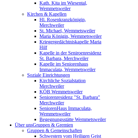
Kath. Kita im Wiesental,
Wemmetsweiler
Kirchen & Kapellen
Hl. Rosenkranzkönigin,
Merchweiler
St. Michael, Wemmetsweiler
Maria Königin, Wemmetsweiler
Kriegergedächtniskapelle Maria
Hilf
Kapelle in der Seniroenresidenz
St. Barbara, Merchweiler
Kapelle im Seniorenhaus
Immaculata, Wemmetsweiler
Soziale Einrichtungen
Kirchliche Sozialstation
Merchweiler
KÖB Wemmetsweiler
Seniorenresidenz "St. Barbara"
Merchweiler
SeniorenHaus Immaculata,
Wemmetsweiler
Begegnungsstätte Wemmetsweiler
Über uns
Gruppen & Gremien
Gruppen & Gemeinschaften
Schwestern vom Heiligen Geist