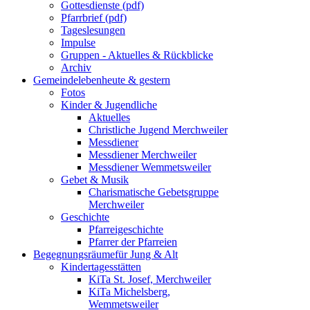
Gottesdienste (pdf)
Pfarrbrief (pdf)
Tageslesungen
Impulse
Gruppen - Aktuelles & Rückblicke
Archiv
Gemeindeleben
heute & gestern
Fotos
Kinder & Jugendliche
Aktuelles
Christliche Jugend Merchweiler
Messdiener
Messdiener Merchweiler
Messdiener Wemmetsweiler
Gebet & Musik
Charismatische Gebetsgruppe
Merchweiler
Geschichte
Pfarreigeschichte
Pfarrer der Pfarreien
Begegnungsräume
für Jung & Alt
Kindertagesstätten
KiTa St. Josef, Merchweiler
KiTa Michelsberg,
Wemmetsweiler