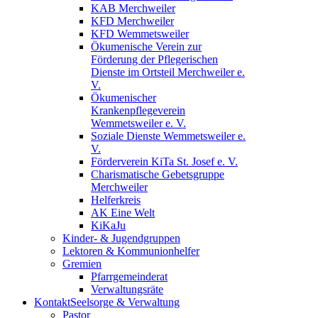
KAB Merchweiler
KFD Merchweiler
KFD Wemmetsweiler
Ökumenische Verein zur
Förderung der Pflegerischen
Dienste im Ortsteil Merchweiler e.
V.
Ökumenischer
Krankenpflegeverein
Wemmetsweiler e. V.
Soziale Dienste Wemmetsweiler e.
V.
Förderverein KiTa St. Josef e. V.
Charismatische Gebetsgruppe
Merchweiler
Helferkreis
AK Eine Welt
KiKaJu
Kinder- & Jugendgruppen
Lektoren & Kommunionhelfer
Gremien
Pfarrgemeinderat
Verwaltungsräte
Kontakt
Seelsorge & Verwaltung
Pastor