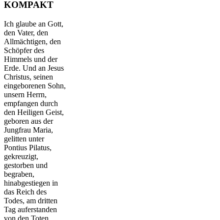
KOMPAKT
Ich glaube an Gott,
den Vater, den
Allmächtigen, den
Schöpfer des
Himmels und der
Erde. Und an Jesus
Christus, seinen
eingeborenen Sohn,
unsern Herrn,
empfangen durch
den Heiligen Geist,
geboren aus der
Jungfrau Maria,
gelitten unter
Pontius Pilatus,
gekreuzigt,
gestorben und
begraben,
hinabgestiegen in
das Reich des
Todes, am dritten
Tag auferstanden
von den Toten,