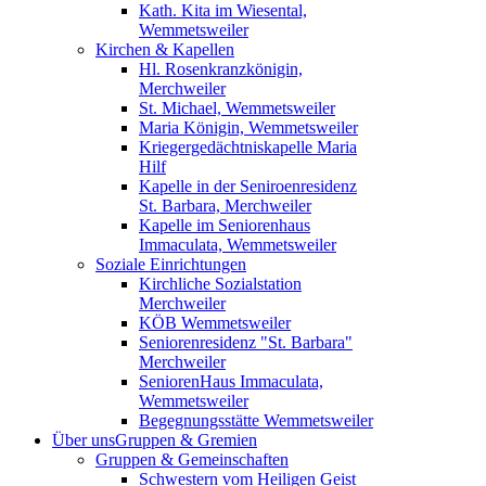
Kath. Kita im Wiesental,
Wemmetsweiler
Kirchen & Kapellen
Hl. Rosenkranzkönigin,
Merchweiler
St. Michael, Wemmetsweiler
Maria Königin, Wemmetsweiler
Kriegergedächtniskapelle Maria
Hilf
Kapelle in der Seniroenresidenz
St. Barbara, Merchweiler
Kapelle im Seniorenhaus
Immaculata, Wemmetsweiler
Soziale Einrichtungen
Kirchliche Sozialstation
Merchweiler
KÖB Wemmetsweiler
Seniorenresidenz "St. Barbara"
Merchweiler
SeniorenHaus Immaculata,
Wemmetsweiler
Begegnungsstätte Wemmetsweiler
Über uns
Gruppen & Gremien
Gruppen & Gemeinschaften
Schwestern vom Heiligen Geist