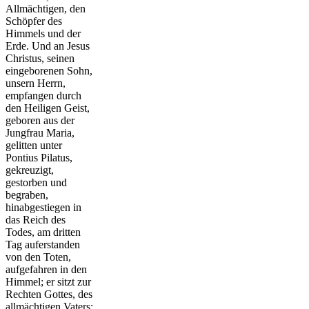
Allmächtigen, den
Schöpfer des
Himmels und der
Erde. Und an Jesus
Christus, seinen
eingeborenen Sohn,
unsern Herrn,
empfangen durch
den Heiligen Geist,
geboren aus der
Jungfrau Maria,
gelitten unter
Pontius Pilatus,
gekreuzigt,
gestorben und
begraben,
hinabgestiegen in
das Reich des
Todes, am dritten
Tag auferstanden
von den Toten,
aufgefahren in den
Himmel; er sitzt zur
Rechten Gottes, des
allmächtigen Vaters;