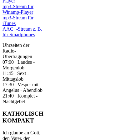
Player
mp3-Stream für
Winamp-Player
mp3-Stream für
iTunes
AAC+-Stream z. B.
für Smartphones
Uhrzeiten der
Radio-
Übertragungen
07:00 Laudes -
Morgenlob
11:45 Sext -
Mittagslob
17:30 Vesper mit
Angelus - Abendlob
21:40 Komplet -
Nachtgebet
KATHOLISCH
KOMPAKT
Ich glaube an Gott,
den Vater, den