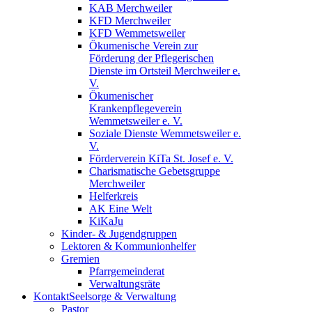
KAB Merchweiler
KFD Merchweiler
KFD Wemmetsweiler
Ökumenische Verein zur
Förderung der Pflegerischen
Dienste im Ortsteil Merchweiler e.
V.
Ökumenischer
Krankenpflegeverein
Wemmetsweiler e. V.
Soziale Dienste Wemmetsweiler e.
V.
Förderverein KiTa St. Josef e. V.
Charismatische Gebetsgruppe
Merchweiler
Helferkreis
AK Eine Welt
KiKaJu
Kinder- & Jugendgruppen
Lektoren & Kommunionhelfer
Gremien
Pfarrgemeinderat
Verwaltungsräte
Kontakt
Seelsorge & Verwaltung
Pastor