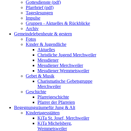
Gottesdienste (pdf)
Pfarrbrief (pdf)
Tageslesungen
Impulse
Gruppen - Aktuelles & Rückblicke
Archiv
Gemeindeleben
heute & gestern
Fotos
Kinder & Jugendliche
Aktuelles
Christliche Jugend Merchweiler
Messdiener
Messdiener Merchweiler
Messdiener Wemmetsweiler
Gebet & Musik
Charismatische Gebetsgruppe
Merchweiler
Geschichte
Pfarreigeschichte
Pfarrer der Pfarreien
Begegnungsräume
für Jung & Alt
Kindertagesstätten
KiTa St. Josef, Merchweiler
KiTa Michelsberg,
Wemmetsweiler