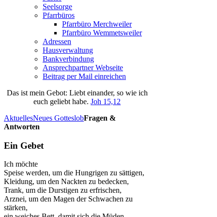
Seelsorge
Pfarrbüros
Pfarrbüro Merchweiler
Pfarrbüro Wemmetsweiler
Adressen
Hausverwaltung
Bankverbindung
Ansprechpartner Webseite
Beitrag per Mail einreichen
Das
ist
mein
Gebot
: Liebt einander, so wie ich
euch geliebt habe.
Joh 15,12
Aktuelles
Neues Gotteslob
Fragen &
Antworten
Ein Gebet
Ich möchte
Speise werden, um die Hungrigen zu sättigen,
Kleidung, um den Nackten zu bedecken,
Trank, um die Durstigen zu erfrischen,
Arznei, um den Magen der Schwachen zu
stärken,
ein weiches Bett, damit sich die Müden