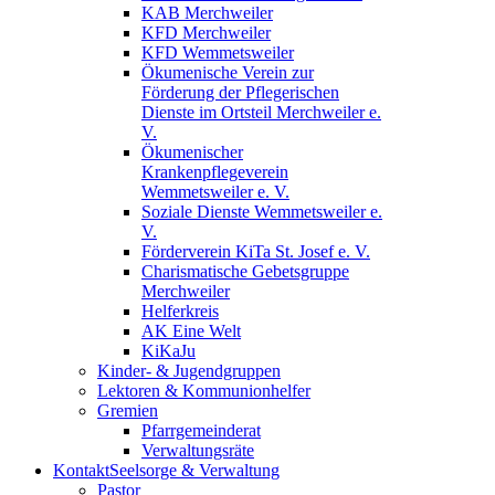
KAB Merchweiler
KFD Merchweiler
KFD Wemmetsweiler
Ökumenische Verein zur
Förderung der Pflegerischen
Dienste im Ortsteil Merchweiler e.
V.
Ökumenischer
Krankenpflegeverein
Wemmetsweiler e. V.
Soziale Dienste Wemmetsweiler e.
V.
Förderverein KiTa St. Josef e. V.
Charismatische Gebetsgruppe
Merchweiler
Helferkreis
AK Eine Welt
KiKaJu
Kinder- & Jugendgruppen
Lektoren & Kommunionhelfer
Gremien
Pfarrgemeinderat
Verwaltungsräte
Kontakt
Seelsorge & Verwaltung
Pastor