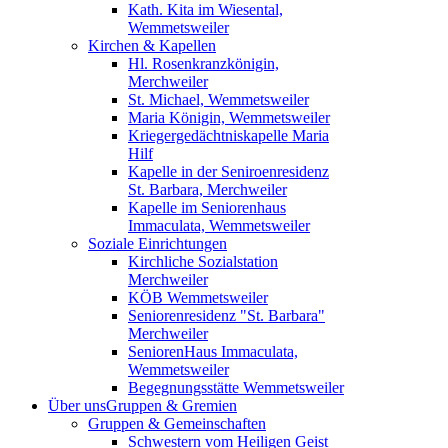
Kath. Kita im Wiesental,
Wemmetsweiler
Kirchen & Kapellen
Hl. Rosenkranzkönigin,
Merchweiler
St. Michael, Wemmetsweiler
Maria Königin, Wemmetsweiler
Kriegergedächtniskapelle Maria
Hilf
Kapelle in der Seniroenresidenz
St. Barbara, Merchweiler
Kapelle im Seniorenhaus
Immaculata, Wemmetsweiler
Soziale Einrichtungen
Kirchliche Sozialstation
Merchweiler
KÖB Wemmetsweiler
Seniorenresidenz "St. Barbara"
Merchweiler
SeniorenHaus Immaculata,
Wemmetsweiler
Begegnungsstätte Wemmetsweiler
Über uns
Gruppen & Gremien
Gruppen & Gemeinschaften
Schwestern vom Heiligen Geist