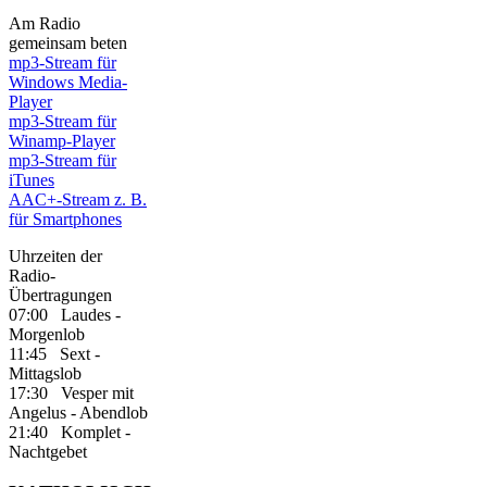
Am Radio
gemeinsam beten
mp3-Stream für
Windows Media-
Player
mp3-Stream für
Winamp-Player
mp3-Stream für
iTunes
AAC+-Stream z. B.
für Smartphones
Uhrzeiten der
Radio-
Übertragungen
07:00 Laudes -
Morgenlob
11:45 Sext -
Mittagslob
17:30 Vesper mit
Angelus - Abendlob
21:40 Komplet -
Nachtgebet