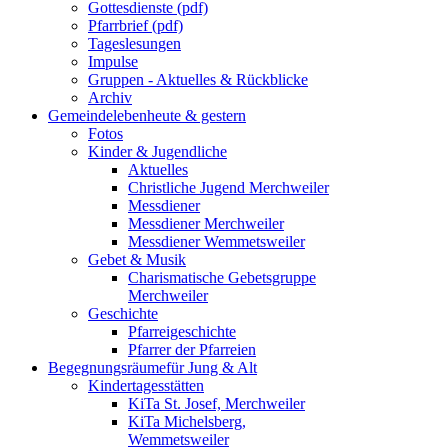
Gottesdienste (pdf)
Pfarrbrief (pdf)
Tageslesungen
Impulse
Gruppen - Aktuelles & Rückblicke
Archiv
Gemeindeleben
heute & gestern
Fotos
Kinder & Jugendliche
Aktuelles
Christliche Jugend Merchweiler
Messdiener
Messdiener Merchweiler
Messdiener Wemmetsweiler
Gebet & Musik
Charismatische Gebetsgruppe
Merchweiler
Geschichte
Pfarreigeschichte
Pfarrer der Pfarreien
Begegnungsräume
für Jung & Alt
Kindertagesstätten
KiTa St. Josef, Merchweiler
KiTa Michelsberg,
Wemmetsweiler