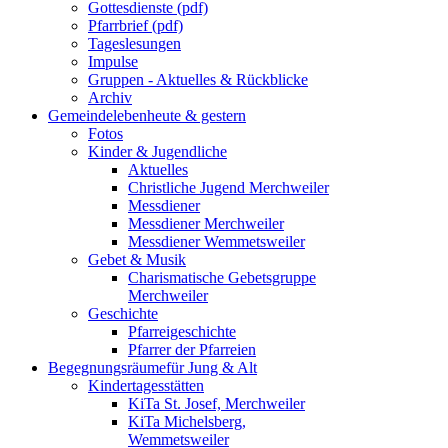
Gottesdienste (pdf)
Pfarrbrief (pdf)
Tageslesungen
Impulse
Gruppen - Aktuelles & Rückblicke
Archiv
Gemeindeleben
heute & gestern
Fotos
Kinder & Jugendliche
Aktuelles
Christliche Jugend Merchweiler
Messdiener
Messdiener Merchweiler
Messdiener Wemmetsweiler
Gebet & Musik
Charismatische Gebetsgruppe
Merchweiler
Geschichte
Pfarreigeschichte
Pfarrer der Pfarreien
Begegnungsräume
für Jung & Alt
Kindertagesstätten
KiTa St. Josef, Merchweiler
KiTa Michelsberg,
Wemmetsweiler