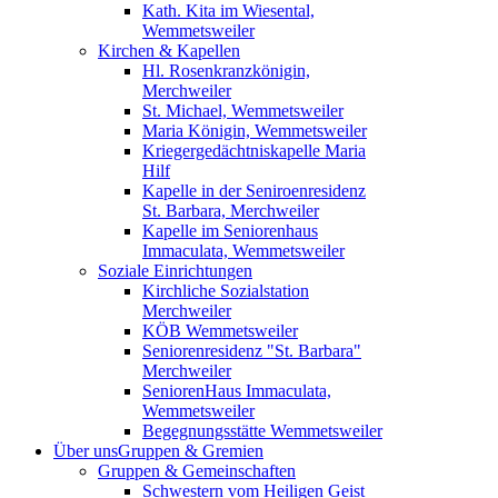
Kath. Kita im Wiesental,
Wemmetsweiler
Kirchen & Kapellen
Hl. Rosenkranzkönigin,
Merchweiler
St. Michael, Wemmetsweiler
Maria Königin, Wemmetsweiler
Kriegergedächtniskapelle Maria
Hilf
Kapelle in der Seniroenresidenz
St. Barbara, Merchweiler
Kapelle im Seniorenhaus
Immaculata, Wemmetsweiler
Soziale Einrichtungen
Kirchliche Sozialstation
Merchweiler
KÖB Wemmetsweiler
Seniorenresidenz "St. Barbara"
Merchweiler
SeniorenHaus Immaculata,
Wemmetsweiler
Begegnungsstätte Wemmetsweiler
Über uns
Gruppen & Gremien
Gruppen & Gemeinschaften
Schwestern vom Heiligen Geist