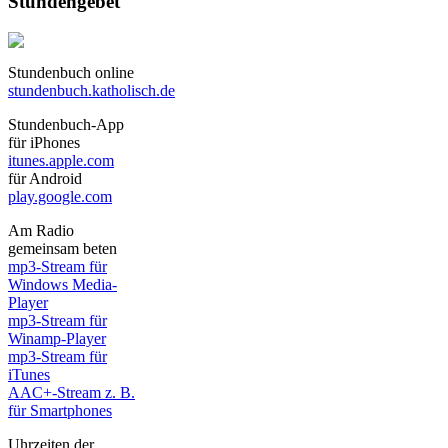
Stundengebet
Stundenbuch online
stundenbuch.katholisch.de
Stundenbuch-App
für iPhones
itunes.apple.com
für Android
play.google.com
Am Radio
gemeinsam beten
mp3-Stream für
Windows Media-
Player
mp3-Stream für
Winamp-Player
mp3-Stream für
iTunes
AAC+-Stream z. B.
für Smartphones
Uhrzeiten der