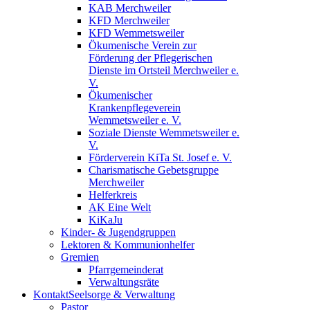
KAB Merchweiler
KFD Merchweiler
KFD Wemmetsweiler
Ökumenische Verein zur
Förderung der Pflegerischen
Dienste im Ortsteil Merchweiler e.
V.
Ökumenischer
Krankenpflegeverein
Wemmetsweiler e. V.
Soziale Dienste Wemmetsweiler e.
V.
Förderverein KiTa St. Josef e. V.
Charismatische Gebetsgruppe
Merchweiler
Helferkreis
AK Eine Welt
KiKaJu
Kinder- & Jugendgruppen
Lektoren & Kommunionhelfer
Gremien
Pfarrgemeinderat
Verwaltungsräte
Kontakt
Seelsorge & Verwaltung
Pastor