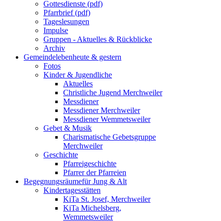
Gottesdienste (pdf)
Pfarrbrief (pdf)
Tageslesungen
Impulse
Gruppen - Aktuelles & Rückblicke
Archiv
Gemeindeleben
heute & gestern
Fotos
Kinder & Jugendliche
Aktuelles
Christliche Jugend Merchweiler
Messdiener
Messdiener Merchweiler
Messdiener Wemmetsweiler
Gebet & Musik
Charismatische Gebetsgruppe
Merchweiler
Geschichte
Pfarreigeschichte
Pfarrer der Pfarreien
Begegnungsräume
für Jung & Alt
Kindertagesstätten
KiTa St. Josef, Merchweiler
KiTa Michelsberg,
Wemmetsweiler