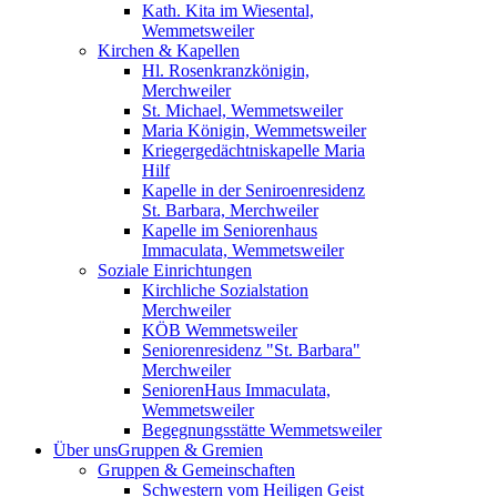
Kath. Kita im Wiesental,
Wemmetsweiler
Kirchen & Kapellen
Hl. Rosenkranzkönigin,
Merchweiler
St. Michael, Wemmetsweiler
Maria Königin, Wemmetsweiler
Kriegergedächtniskapelle Maria
Hilf
Kapelle in der Seniroenresidenz
St. Barbara, Merchweiler
Kapelle im Seniorenhaus
Immaculata, Wemmetsweiler
Soziale Einrichtungen
Kirchliche Sozialstation
Merchweiler
KÖB Wemmetsweiler
Seniorenresidenz "St. Barbara"
Merchweiler
SeniorenHaus Immaculata,
Wemmetsweiler
Begegnungsstätte Wemmetsweiler
Über uns
Gruppen & Gremien
Gruppen & Gemeinschaften
Schwestern vom Heiligen Geist