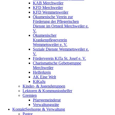
KAB Merchweiler
KFD Merchweiler
KFD Wemmetsweiler
Ökumenische Verein zur
Förderung der Pflegerischen
Dienste im Ortsteil Merchweiler e.
V.
Ökumenischer
Krankenpflegeverein
Wemmetsweiler e. V.
Soziale Dienste Wemmetsweiler e.
V.
Förderverein KiTa St. Josef e. V.
Charismatische Gebetsgruppe
Merchweiler
Helferkreis
AK Eine Welt
KiKaJu
Kinder- & Jugendgruppen
Lektoren & Kommunionhelfer
Gremien
Pfarrgemeinderat
Verwaltungsräte
Kontakt
Seelsorge & Verwaltung
Pastor