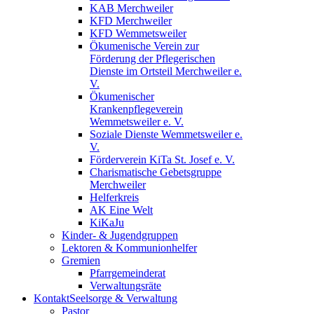
KAB Merchweiler
KFD Merchweiler
KFD Wemmetsweiler
Ökumenische Verein zur
Förderung der Pflegerischen
Dienste im Ortsteil Merchweiler e.
V.
Ökumenischer
Krankenpflegeverein
Wemmetsweiler e. V.
Soziale Dienste Wemmetsweiler e.
V.
Förderverein KiTa St. Josef e. V.
Charismatische Gebetsgruppe
Merchweiler
Helferkreis
AK Eine Welt
KiKaJu
Kinder- & Jugendgruppen
Lektoren & Kommunionhelfer
Gremien
Pfarrgemeinderat
Verwaltungsräte
Kontakt
Seelsorge & Verwaltung
Pastor