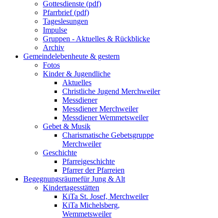
Gottesdienste (pdf)
Pfarrbrief (pdf)
Tageslesungen
Impulse
Gruppen - Aktuelles & Rückblicke
Archiv
Gemeindeleben
heute & gestern
Fotos
Kinder & Jugendliche
Aktuelles
Christliche Jugend Merchweiler
Messdiener
Messdiener Merchweiler
Messdiener Wemmetsweiler
Gebet & Musik
Charismatische Gebetsgruppe
Merchweiler
Geschichte
Pfarreigeschichte
Pfarrer der Pfarreien
Begegnungsräume
für Jung & Alt
Kindertagesstätten
KiTa St. Josef, Merchweiler
KiTa Michelsberg,
Wemmetsweiler