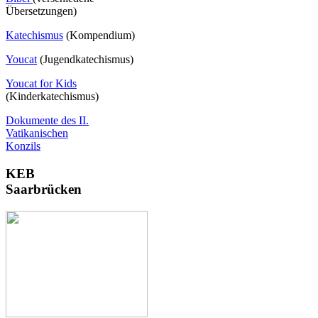
Übersetzungen)
Katechismus
(Kompendium)
Youcat
(
Jugendkatechismus)
Youcat for Kids
(Kinderkatechismus)
Dokumente des II.
Vatikanischen
Konzils
KEB
Saarbrücken