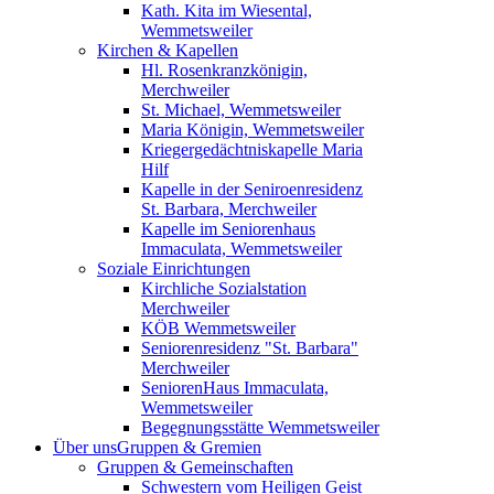
Kath. Kita im Wiesental,
Wemmetsweiler
Kirchen & Kapellen
Hl. Rosenkranzkönigin,
Merchweiler
St. Michael, Wemmetsweiler
Maria Königin, Wemmetsweiler
Kriegergedächtniskapelle Maria
Hilf
Kapelle in der Seniroenresidenz
St. Barbara, Merchweiler
Kapelle im Seniorenhaus
Immaculata, Wemmetsweiler
Soziale Einrichtungen
Kirchliche Sozialstation
Merchweiler
KÖB Wemmetsweiler
Seniorenresidenz "St. Barbara"
Merchweiler
SeniorenHaus Immaculata,
Wemmetsweiler
Begegnungsstätte Wemmetsweiler
Über uns
Gruppen & Gremien
Gruppen & Gemeinschaften
Schwestern vom Heiligen Geist