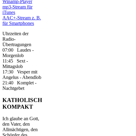
Winamp-Player
mp3-Stream für
iTunes
AAC+-Stream z. B.
für Smartphones
Uhrzeiten der
Radio-
Übertragungen
07:00 Laudes -
Morgenlob
11:45 Sext -
Mittagslob
17:30 Vesper mit
Angelus - Abendlob
21:40 Komplet -
Nachtgebet
KATHOLISCH
KOMPAKT
Ich glaube an Gott,
den Vater, den
Allmächtigen, den
Schöpfer des