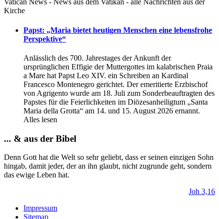
Vatican News - News aus dem Vatikan - alle Nachrichten aus der
Kirche
Papst: „Maria bietet heutigen Menschen eine lebensfrohe
Perspektive“
Anlässlich des 700. Jahrestages der Ankunft der
ursprünglichen Effigie der Muttergottes im kаlabrischen Praia
a Mare hat Papst Leo XIV. ein Schreiben an Kardinal
Francesco Montenegro gerichtet. Der emeritierte Erzbischof
von Agrigento wurde am 18. Juli zum Sonderbeauftragten des
Papstes für die Feierlichkeiten im Diözesanheiligtum „Santa
Maria della Grotta“ am 14. und 15. August 2026 ernannt.
Alles lesen
... & aus der Bibel
Denn Gott hat die Welt so sehr geliebt, dass er seinen einzigen Sohn
hingab, damit jeder, der an ihn glaubt, nicht zugrunde geht, sondern
das ewige Leben hat.
Joh 3,16
Impressum
Sitemap