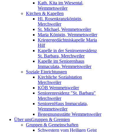
Kath. Kita im Wiesental,
Wemmetsweiler
Kirchen & Kapellen
Hl. Rosenkranzkönigin,
Merchweiler
St. Michael, Wemmetsweiler
Maria Königin, Wemmetsweiler
Kriegergedächtniskapelle Maria
Hilf
Kapelle in der Seniroenresidenz
St. Barbara, Merchweiler
Kapelle im Seniorenhaus
Immaculata, Wemmetsweiler
Soziale Einrichtungen
Kirchliche Sozialstation
Merchweiler
KÖB Wemmetsweiler
Seniorenresidenz "St. Barbara"
Merchweiler
SeniorenHaus Immaculata,
Wemmetsweiler
Begegnungsstätte Wemmetsweiler
Über uns
Gruppen & Gremien
Gruppen & Gemeinschaften
Schwestern vom Heiligen Geist