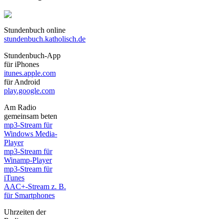
Stundenbuch online
stundenbuch.katholisch.de
Stundenbuch-App
für iPhones
itunes.apple.com
für Android
play.google.com
Am Radio
gemeinsam beten
mp3-Stream für
Windows Media-
Player
mp3-Stream für
Winamp-Player
mp3-Stream für
iTunes
AAC+-Stream z. B.
für Smartphones
Uhrzeiten der