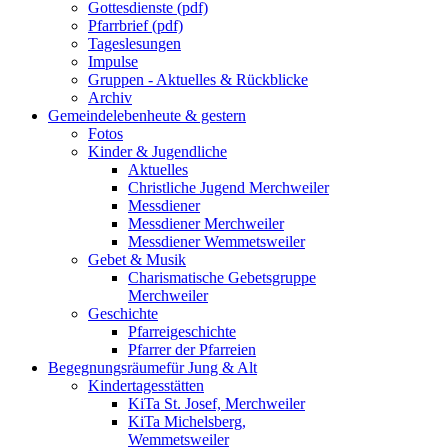
Gottesdienste (pdf)
Pfarrbrief (pdf)
Tageslesungen
Impulse
Gruppen - Aktuelles & Rückblicke
Archiv
Gemeindeleben
heute & gestern
Fotos
Kinder & Jugendliche
Aktuelles
Christliche Jugend Merchweiler
Messdiener
Messdiener Merchweiler
Messdiener Wemmetsweiler
Gebet & Musik
Charismatische Gebetsgruppe
Merchweiler
Geschichte
Pfarreigeschichte
Pfarrer der Pfarreien
Begegnungsräume
für Jung & Alt
Kindertagesstätten
KiTa St. Josef, Merchweiler
KiTa Michelsberg,
Wemmetsweiler