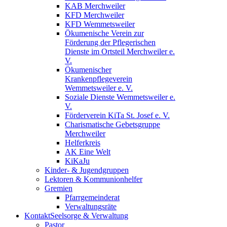
KAB Merchweiler
KFD Merchweiler
KFD Wemmetsweiler
Ökumenische Verein zur
Förderung der Pflegerischen
Dienste im Ortsteil Merchweiler e.
V.
Ökumenischer
Krankenpflegeverein
Wemmetsweiler e. V.
Soziale Dienste Wemmetsweiler e.
V.
Förderverein KiTa St. Josef e. V.
Charismatische Gebetsgruppe
Merchweiler
Helferkreis
AK Eine Welt
KiKaJu
Kinder- & Jugendgruppen
Lektoren & Kommunionhelfer
Gremien
Pfarrgemeinderat
Verwaltungsräte
Kontakt
Seelsorge & Verwaltung
Pastor