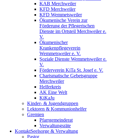
KAB Merchweiler
KFD Merchweiler
KFD Wemmetsweiler
Ökumenische Verein zur
Förderung der Pflegerischen
Dienste im Ortsteil Merchweiler e.
V.
Ökumenischer
Krankenpflegeverein
Wemmetsweiler e. V.
Soziale Dienste Wemmetsweiler e.
V.
Förderverein KiTa St. Josef e. V.
Charismatische Gebetsgruppe
Merchweiler
Helferkreis
AK Eine Welt
KiKaJu
Kinder- & Jugendgruppen
Lektoren & Kommunionhelfer
Gremien
Pfarrgemeinderat
Verwaltungsräte
Kontakt
Seelsorge & Verwaltung
Pastor