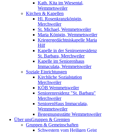
Kath. Kita im Wiesental,
Wemmetsweiler
Kirchen & Kapellen
Hl. Rosenkranzkönigin,
Merchweiler
St. Michael, Wemmetsweiler
Maria Königin, Wemmetsweiler
Kriegergedächtniskapelle Maria
Hilf
Kapelle in der Seniroenresidenz
St. Barbara, Merchweiler
Kapelle im Seniorenhaus
Immaculata, Wemmetsweiler
Soziale Einrichtungen
Kirchliche Sozialstation
Merchweiler
KÖB Wemmetsweiler
Seniorenresidenz "St. Barbara"
Merchweiler
SeniorenHaus Immaculata,
Wemmetsweiler
Begegnungsstätte Wemmetsweiler
Über uns
Gruppen & Gremien
Gruppen & Gemeinschaften
Schwestern vom Heiligen Geist