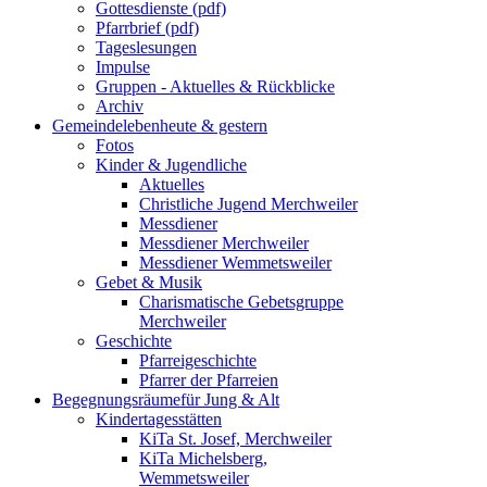
Gottesdienste (pdf)
Pfarrbrief (pdf)
Tageslesungen
Impulse
Gruppen - Aktuelles & Rückblicke
Archiv
Gemeindeleben
heute & gestern
Fotos
Kinder & Jugendliche
Aktuelles
Christliche Jugend Merchweiler
Messdiener
Messdiener Merchweiler
Messdiener Wemmetsweiler
Gebet & Musik
Charismatische Gebetsgruppe
Merchweiler
Geschichte
Pfarreigeschichte
Pfarrer der Pfarreien
Begegnungsräume
für Jung & Alt
Kindertagesstätten
KiTa St. Josef, Merchweiler
KiTa Michelsberg,
Wemmetsweiler