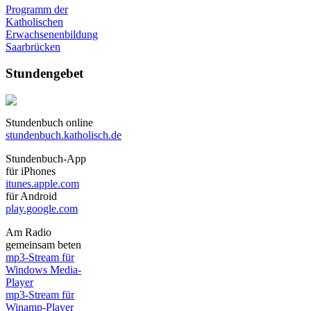
Programm der
Katholischen
Erwachsenenbildung
Saarbrücken
Stundengebet
Stundenbuch online
stundenbuch.katholisch.de
Stundenbuch-App
für iPhones
itunes.apple.com
für Android
play.google.com
Am Radio
gemeinsam beten
mp3-Stream für
Windows Media-
Player
mp3-Stream für
Winamp-Player