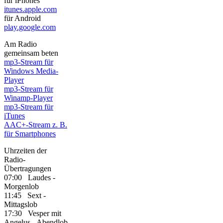
für iPhones
itunes.apple.com
für Android
play.google.com
Am Radio
gemeinsam beten
mp3-Stream für
Windows Media-
Player
mp3-Stream für
Winamp-Player
mp3-Stream für
iTunes
AAC+-Stream z. B.
für Smartphones
Uhrzeiten der
Radio-
Übertragungen
07:00 Laudes -
Morgenlob
11:45 Sext -
Mittagslob
17:30 Vesper mit
Angelus - Abendlob