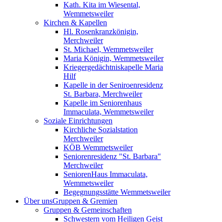
Kath. Kita im Wiesental,
Wemmetsweiler
Kirchen & Kapellen
Hl. Rosenkranzkönigin,
Merchweiler
St. Michael, Wemmetsweiler
Maria Königin, Wemmetsweiler
Kriegergedächtniskapelle Maria
Hilf
Kapelle in der Seniroenresidenz
St. Barbara, Merchweiler
Kapelle im Seniorenhaus
Immaculata, Wemmetsweiler
Soziale Einrichtungen
Kirchliche Sozialstation
Merchweiler
KÖB Wemmetsweiler
Seniorenresidenz "St. Barbara"
Merchweiler
SeniorenHaus Immaculata,
Wemmetsweiler
Begegnungsstätte Wemmetsweiler
Über uns
Gruppen & Gremien
Gruppen & Gemeinschaften
Schwestern vom Heiligen Geist