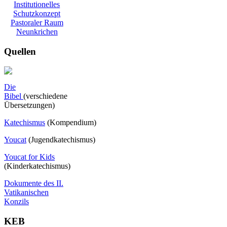
Institutionelles
Schutzkonzept
Pastoraler Raum
Neunkrichen
Quellen
Die
Bibel
(verschiedene
Übersetzungen)
Katechismus
(Kompendium)
Youcat
(
Jugendkatechismus)
Youcat for Kids
(Kinderkatechismus)
Dokumente des II.
Vatikanischen
Konzils
KEB