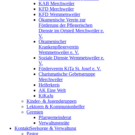
KAB Merchweiler
KFD Merchweiler
KFD Wemmetsweiler
Ökumenische Verein zur
Förderung der Pflegerischen
Dienste im Ortsteil Merchweiler e.
V.
Ökumenischer
Krankenpflegeverein
Wemmetsweiler e. V.
Soziale Dienste Wemmetsweiler e.
V.
Förderverein KiTa St. Josef e. V.
Charismatische Gebetsgruppe
Merchweiler
Helferkreis
AK Eine Welt
KiKaJu
Kinder- & Jugendgruppen
Lektoren & Kommunionhelfer
Gremien
Pfarrgemeinderat
Verwaltungsräte
Kontakt
Seelsorge & Verwaltung
Pastor