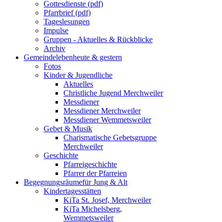
Gottesdienste (pdf)
Pfarrbrief (pdf)
Tageslesungen
Impulse
Gruppen - Aktuelles & Rückblicke
Archiv
Gemeindeleben
heute & gestern
Fotos
Kinder & Jugendliche
Aktuelles
Christliche Jugend Merchweiler
Messdiener
Messdiener Merchweiler
Messdiener Wemmetsweiler
Gebet & Musik
Charismatische Gebetsgruppe
Merchweiler
Geschichte
Pfarreigeschichte
Pfarrer der Pfarreien
Begegnungsräume
für Jung & Alt
Kindertagesstätten
KiTa St. Josef, Merchweiler
KiTa Michelsberg,
Wemmetsweiler