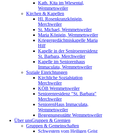
Kath. Kita im Wiesental,
Wemmetsweiler
Kirchen & Kapellen
Hl. Rosenkranzkönigin,
Merchweiler
St. Michael, Wemmetsweiler
Maria Königin, Wemmetsweiler
Kriegergedächtniskapelle Maria
Hilf
Kapelle in der Seniroenresidenz
St. Barbara, Merchweiler
Kapelle im Seniorenhaus
Immaculata, Wemmetsweiler
Soziale Einrichtungen
Kirchliche Sozialstation
Merchweiler
KÖB Wemmetsweiler
Seniorenresidenz "St. Barbara"
Merchweiler
SeniorenHaus Immaculata,
Wemmetsweiler
Begegnungsstätte Wemmetsweiler
Über uns
Gruppen & Gremien
Gruppen & Gemeinschaften
Schwestern vom Heiligen Geist