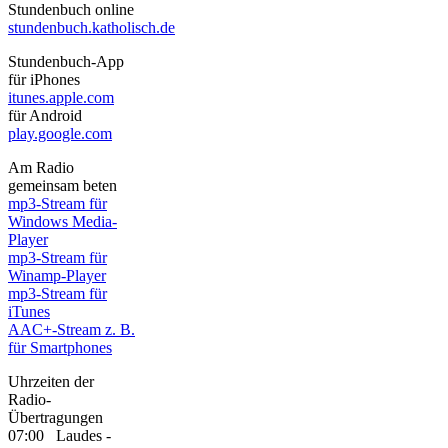
Stundenbuch online
stundenbuch.katholisch.de
Stundenbuch-App
für iPhones
itunes.apple.com
für Android
play.google.com
Am Radio
gemeinsam beten
mp3-Stream für
Windows Media-
Player
mp3-Stream für
Winamp-Player
mp3-Stream für
iTunes
AAC+-Stream z. B.
für Smartphones
Uhrzeiten der
Radio-
Übertragungen
07:00 Laudes -