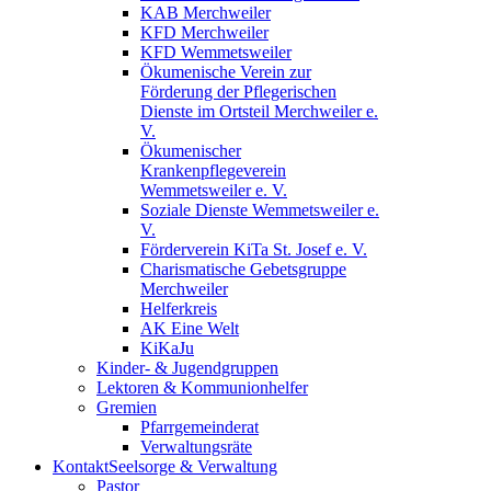
KAB Merchweiler
KFD Merchweiler
KFD Wemmetsweiler
Ökumenische Verein zur
Förderung der Pflegerischen
Dienste im Ortsteil Merchweiler e.
V.
Ökumenischer
Krankenpflegeverein
Wemmetsweiler e. V.
Soziale Dienste Wemmetsweiler e.
V.
Förderverein KiTa St. Josef e. V.
Charismatische Gebetsgruppe
Merchweiler
Helferkreis
AK Eine Welt
KiKaJu
Kinder- & Jugendgruppen
Lektoren & Kommunionhelfer
Gremien
Pfarrgemeinderat
Verwaltungsräte
Kontakt
Seelsorge & Verwaltung
Pastor