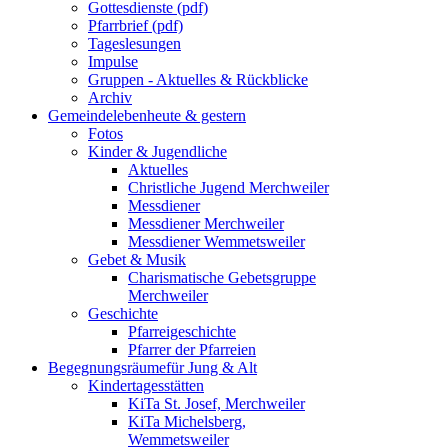
Gottesdienste (pdf)
Pfarrbrief (pdf)
Tageslesungen
Impulse
Gruppen - Aktuelles & Rückblicke
Archiv
Gemeindeleben
heute & gestern
Fotos
Kinder & Jugendliche
Aktuelles
Christliche Jugend Merchweiler
Messdiener
Messdiener Merchweiler
Messdiener Wemmetsweiler
Gebet & Musik
Charismatische Gebetsgruppe
Merchweiler
Geschichte
Pfarreigeschichte
Pfarrer der Pfarreien
Begegnungsräume
für Jung & Alt
Kindertagesstätten
KiTa St. Josef, Merchweiler
KiTa Michelsberg,
Wemmetsweiler