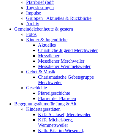
Pfarrbrief (pdf)
Tageslesungen
Impulse
Gruppen - Aktuelles & Rückblicke
Archiv
Gemeindeleben
heute & gestern
Fotos
Kinder & Jugendliche
Aktuelles
Christliche Jugend Merchweiler
Messdiener
Messdiener Merchweiler
Messdiener Wemmetsweiler
Gebet & Musik
Charismatische Gebetsgruppe
Merchweiler
Geschichte
Pfarreigeschichte
Pfarrer der Pfarreien
Begegnungsräume
für Jung & Alt
Kindertagesstätten
KiTa St. Josef, Merchweiler
KiTa Michelsberg,
Wemmetsweiler
Kath. Kita im Wiesental,