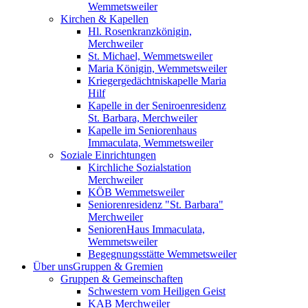
Wemmetsweiler
Kirchen & Kapellen
Hl. Rosenkranzkönigin,
Merchweiler
St. Michael, Wemmetsweiler
Maria Königin, Wemmetsweiler
Kriegergedächtniskapelle Maria
Hilf
Kapelle in der Seniroenresidenz
St. Barbara, Merchweiler
Kapelle im Seniorenhaus
Immaculata, Wemmetsweiler
Soziale Einrichtungen
Kirchliche Sozialstation
Merchweiler
KÖB Wemmetsweiler
Seniorenresidenz "St. Barbara"
Merchweiler
SeniorenHaus Immaculata,
Wemmetsweiler
Begegnungsstätte Wemmetsweiler
Über uns
Gruppen & Gremien
Gruppen & Gemeinschaften
Schwestern vom Heiligen Geist
KAB Merchweiler