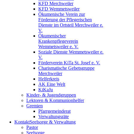
KFD Merchweiler
KFD Wemmetsweiler
Ökumenische Verein zur
Förderung der Pflegerischen
Dienste im Ortsteil Merchweiler e.
V.
Ökumenischer
Krankenpflegeverein
Wemmetsweiler e. V.
Soziale Dienste Wemmetsweiler e.
V.
Förderverein KiTa St. Josef e. V.
Charismatische Gebetsgruppe
Merchweiler
Helferkreis
AK Eine Welt
KiKaJu
Kinder- & Jugendgruppen
Lektoren & Kommunionhelfer
Gremien
Pfarrgemeinderat
Verwaltungsräte
Kontakt
Seelsorge & Verwaltung
Pastor
Seelsorge