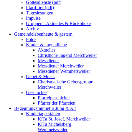
Gottesdienste (pdf)
Pfarrbrief (pdf)
Tageslesungen
Impulse
Gruppen - Aktuelles & Rückblicke
Archiv
Gemeindeleben
heute & gestern
Fotos
Kinder & Jugendliche
Aktuelles
Christliche Jugend Merchweiler
Messdiener
Messdiener Merchweiler
Messdiener Wemmetsweiler
Gebet & Musik
Charismatische Gebetsgruppe
Merchweiler
Geschichte
Pfarreigeschichte
Pfarrer der Pfarreien
Begegnungsräume
für Jung & Alt
Kindertagesstätten
KiTa St. Josef, Merchweiler
KiTa Michelsberg,
Wemmetsweiler