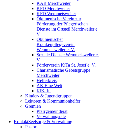
KAB Merchweiler
KFD Merchweiler
KFD Wemmetsweiler
Ökumenische Verein zur
Förderung der Pflegerischen
Dienste im Ortsteil Merchweiler e.
V.
Ökumenischer
Krankenpflegeverein
Wemmetsweiler e. V.
Soziale Dienste Wemmetsweiler e.
V.
Förderverein KiTa St. Josef e. V.
Charismatische Gebetsgruppe
Merchweiler
Helferkreis
AK Eine Welt
KiKaJu
Kinder- & Jugendgruppen
Lektoren & Kommunionhelfer
Gremien
Pfarrgemeinderat
Verwaltungsräte
Kontakt
Seelsorge & Verwaltung
Pastor