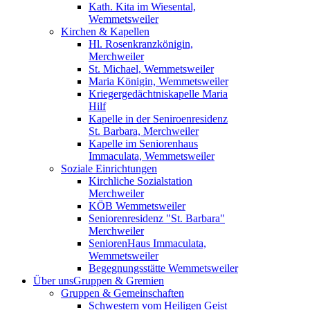
Kath. Kita im Wiesental,
Wemmetsweiler
Kirchen & Kapellen
Hl. Rosenkranzkönigin,
Merchweiler
St. Michael, Wemmetsweiler
Maria Königin, Wemmetsweiler
Kriegergedächtniskapelle Maria
Hilf
Kapelle in der Seniroenresidenz
St. Barbara, Merchweiler
Kapelle im Seniorenhaus
Immaculata, Wemmetsweiler
Soziale Einrichtungen
Kirchliche Sozialstation
Merchweiler
KÖB Wemmetsweiler
Seniorenresidenz "St. Barbara"
Merchweiler
SeniorenHaus Immaculata,
Wemmetsweiler
Begegnungsstätte Wemmetsweiler
Über uns
Gruppen & Gremien
Gruppen & Gemeinschaften
Schwestern vom Heiligen Geist