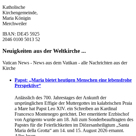
Katholische
Kirchengemeinde,
Maria Königin
Merchweiler
IBAN: DE45 5925
2046 0100 5013 52
Neuigkeiten aus der Weltkirche ...
Vatican News - News aus dem Vatikan - alle Nachrichten aus der
Kirche
Papst: „Maria bietet heutigen Menschen eine lebensfrohe
Perspektive“
Anlässlich des 700. Jahrestages der Ankunft der
ursprünglichen Effigie der Muttergottes im kаlabrischen Praia
a Mare hat Papst Leo XIV. ein Schreiben an Kardinal
Francesco Montenegro gerichtet. Der emeritierte Erzbischof
von Agrigento wurde am 18. Juli zum Sonderbeauftragten des
Papstes für die Feierlichkeiten im Diözesanheiligtum „Santa
Maria della Grotta“ am 14. und 15. August 2026 ernannt.
Alles lesen