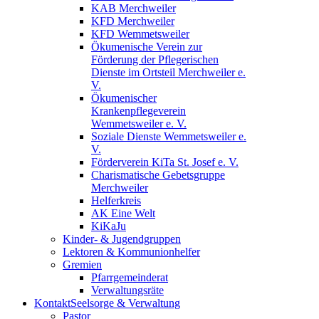
KAB Merchweiler
KFD Merchweiler
KFD Wemmetsweiler
Ökumenische Verein zur
Förderung der Pflegerischen
Dienste im Ortsteil Merchweiler e.
V.
Ökumenischer
Krankenpflegeverein
Wemmetsweiler e. V.
Soziale Dienste Wemmetsweiler e.
V.
Förderverein KiTa St. Josef e. V.
Charismatische Gebetsgruppe
Merchweiler
Helferkreis
AK Eine Welt
KiKaJu
Kinder- & Jugendgruppen
Lektoren & Kommunionhelfer
Gremien
Pfarrgemeinderat
Verwaltungsräte
Kontakt
Seelsorge & Verwaltung
Pastor