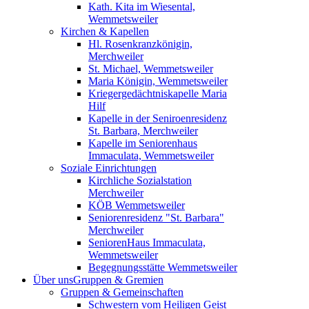
Kath. Kita im Wiesental,
Wemmetsweiler
Kirchen & Kapellen
Hl. Rosenkranzkönigin,
Merchweiler
St. Michael, Wemmetsweiler
Maria Königin, Wemmetsweiler
Kriegergedächtniskapelle Maria
Hilf
Kapelle in der Seniroenresidenz
St. Barbara, Merchweiler
Kapelle im Seniorenhaus
Immaculata, Wemmetsweiler
Soziale Einrichtungen
Kirchliche Sozialstation
Merchweiler
KÖB Wemmetsweiler
Seniorenresidenz "St. Barbara"
Merchweiler
SeniorenHaus Immaculata,
Wemmetsweiler
Begegnungsstätte Wemmetsweiler
Über uns
Gruppen & Gremien
Gruppen & Gemeinschaften
Schwestern vom Heiligen Geist