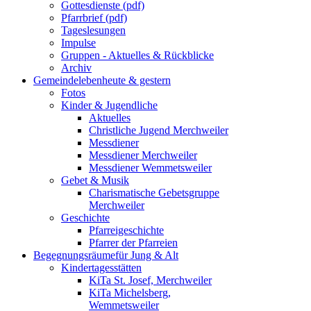
Gottesdienste (pdf)
Pfarrbrief (pdf)
Tageslesungen
Impulse
Gruppen - Aktuelles & Rückblicke
Archiv
Gemeindeleben
heute & gestern
Fotos
Kinder & Jugendliche
Aktuelles
Christliche Jugend Merchweiler
Messdiener
Messdiener Merchweiler
Messdiener Wemmetsweiler
Gebet & Musik
Charismatische Gebetsgruppe
Merchweiler
Geschichte
Pfarreigeschichte
Pfarrer der Pfarreien
Begegnungsräume
für Jung & Alt
Kindertagesstätten
KiTa St. Josef, Merchweiler
KiTa Michelsberg,
Wemmetsweiler