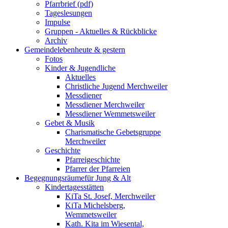
Pfarrbrief (pdf)
Tageslesungen
Impulse
Gruppen - Aktuelles & Rückblicke
Archiv
Gemeindeleben
heute & gestern
Fotos
Kinder & Jugendliche
Aktuelles
Christliche Jugend Merchweiler
Messdiener
Messdiener Merchweiler
Messdiener Wemmetsweiler
Gebet & Musik
Charismatische Gebetsgruppe
Merchweiler
Geschichte
Pfarreigeschichte
Pfarrer der Pfarreien
Begegnungsräume
für Jung & Alt
Kindertagesstätten
KiTa St. Josef, Merchweiler
KiTa Michelsberg,
Wemmetsweiler
Kath. Kita im Wiesental,