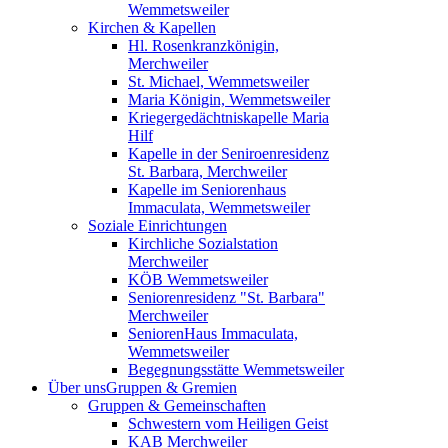
Wemmetsweiler
Kirchen & Kapellen
Hl. Rosenkranzkönigin,
Merchweiler
St. Michael, Wemmetsweiler
Maria Königin, Wemmetsweiler
Kriegergedächtniskapelle Maria
Hilf
Kapelle in der Seniroenresidenz
St. Barbara, Merchweiler
Kapelle im Seniorenhaus
Immaculata, Wemmetsweiler
Soziale Einrichtungen
Kirchliche Sozialstation
Merchweiler
KÖB Wemmetsweiler
Seniorenresidenz "St. Barbara"
Merchweiler
SeniorenHaus Immaculata,
Wemmetsweiler
Begegnungsstätte Wemmetsweiler
Über uns
Gruppen & Gremien
Gruppen & Gemeinschaften
Schwestern vom Heiligen Geist
KAB Merchweiler