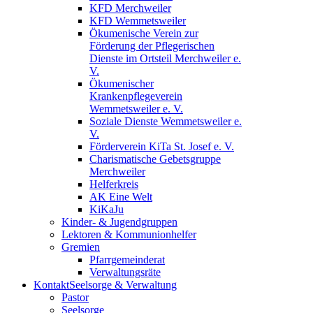
KFD Merchweiler
KFD Wemmetsweiler
Ökumenische Verein zur
Förderung der Pflegerischen
Dienste im Ortsteil Merchweiler e.
V.
Ökumenischer
Krankenpflegeverein
Wemmetsweiler e. V.
Soziale Dienste Wemmetsweiler e.
V.
Förderverein KiTa St. Josef e. V.
Charismatische Gebetsgruppe
Merchweiler
Helferkreis
AK Eine Welt
KiKaJu
Kinder- & Jugendgruppen
Lektoren & Kommunionhelfer
Gremien
Pfarrgemeinderat
Verwaltungsräte
Kontakt
Seelsorge & Verwaltung
Pastor
Seelsorge