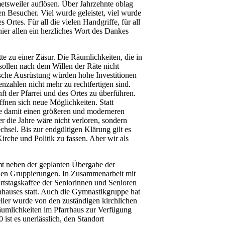
etsweiler auflösen. Über Jahrzehnte oblag
n Besucher. Viel wurde geleistet, viel wurde
Ortes. Für all die vielen Handgriffe, für all
 hier allen ein herzliches Wort des Dankes
e zu einer Zäsur. Die Räumlichkeiten, die in
ollen nach dem Willen der Räte nicht
sche Ausrüstung würden hohe Investitionen
nzahlen nicht mehr zu rechtfertigen sind.
ft der Pfarrei und des Ortes zu überführen.
ffnen sich neue Möglichkeiten. Statt
ie damit einen größeren und moderneren
 die Jahre wäre nicht verloren, sondern
hsel. Bis zur endgültigen Klärung gilt es
irche und Politik zu fassen. Aber wir als
 neben der geplanten Übergabe der
chen Gruppierungen. In Zusammenarbeit mit
tstagskaffee der Seniorinnen und Senioren
nhauses statt. Auch die Gymnastikgruppe hat
er wurde von den zuständigen kirchlichen
äumlichkeiten im Pfarrhaus zur Verfügung
ist es unerlässlich, den Standort