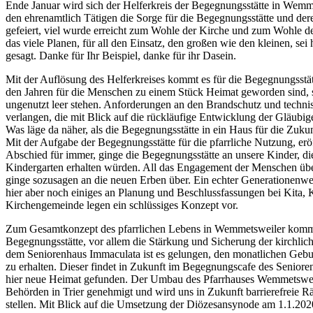
Ende Januar wird sich der Helferkreis der Begegnungsstätte in Wemm
den ehrenamtlich Tätigen die Sorge für die Begegnungsstätte und dere
gefeiert, viel wurde erreicht zum Wohle der Kirche und zum Wohle des 
das viele Planen, für all den Einsatz, den großen wie den kleinen, sei
gesagt. Danke für Ihr Beispiel, danke für ihr Dasein.
Mit der Auflösung des Helferkreises kommt es für die Begegnungsstätt
den Jahren für die Menschen zu einem Stück Heimat geworden sind, s
ungenutzt leer stehen. Anforderungen an den Brandschutz und techni
verlangen, die mit Blick auf die rückläufige Entwicklung der Gläubige
Was läge da näher, als die Begegnungsstätte in ein Haus für die Zukun
Mit der Aufgabe der Begegnungsstätte für die pfarrliche Nutzung, erö
Abschied für immer, ginge die Begegnungsstätte an unsere Kinder, d
Kindergarten erhalten würden. All das Engagement der Menschen über
ginge sozusagen an die neuen Erben über. Ein echter Generationenwec
hier aber noch einiges an Planung und Beschlussfassungen bei Kita, K
Kirchengemeinde legen ein schlüssiges Konzept vor.
Zum Gesamtkonzept des pfarrlichen Lebens in Wemmetsweiler kommt
Begegnungsstätte, vor allem die Stärkung und Sicherung der kirchli
dem Seniorenhaus Immaculata ist es gelungen, den monatlichen Gebur
zu erhalten. Dieser findet in Zukunft im Begegnungscafe des Seniore
hier neue Heimat gefunden. Der Umbau des Pfarrhauses Wemmetsweil
Behörden in Trier genehmigt und wird uns in Zukunft barrierefreie R
stellen. Mit Blick auf die Umsetzung der Diözesansynode am 1.1.2020 