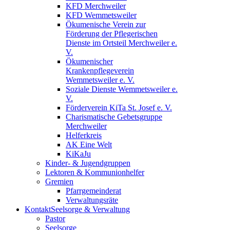
KFD Merchweiler
KFD Wemmetsweiler
Ökumenische Verein zur
Förderung der Pflegerischen
Dienste im Ortsteil Merchweiler e.
V.
Ökumenischer
Krankenpflegeverein
Wemmetsweiler e. V.
Soziale Dienste Wemmetsweiler e.
V.
Förderverein KiTa St. Josef e. V.
Charismatische Gebetsgruppe
Merchweiler
Helferkreis
AK Eine Welt
KiKaJu
Kinder- & Jugendgruppen
Lektoren & Kommunionhelfer
Gremien
Pfarrgemeinderat
Verwaltungsräte
Kontakt
Seelsorge & Verwaltung
Pastor
Seelsorge