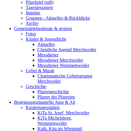
Pfarrbrief (pdf)
Tageslesungen
Impulse
Gruppen - Aktuelles & Rückblicke
Archiv
Gemeindeleben
heute & gestern
Fotos
Kinder & Jugendliche
Aktuelles
Christliche Jugend Merchweiler
Messdiener
Messdiener Merchweiler
Messdiener Wemmetsweiler
Gebet & Musik
Charismatische Gebetsgruppe
Merchweiler
Geschichte
Pfarreigeschichte
Pfarrer der Pfarreien
Begegnungsräume
für Jung & Alt
Kindertagesstätten
KiTa St. Josef, Merchweiler
KiTa Michelsberg,
Wemmetsweiler
Kath. Kita im Wiesental,