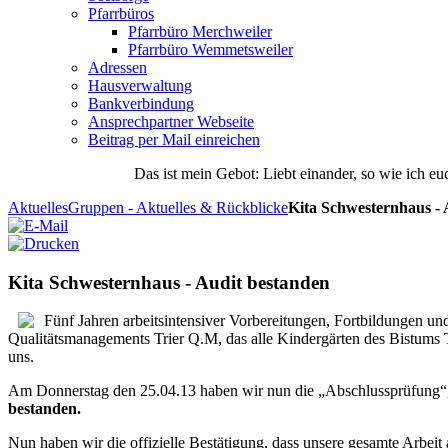
Pfarrbüros
Pfarrbüro Merchweiler
Pfarrbüro Wemmetsweiler
Adressen
Hausverwaltung
Bankverbindung
Ansprechpartner Webseite
Beitrag per Mail einreichen
Das
ist
mein
Gebot
: Liebt einander, so wie ich eu
Aktuelles
Gruppen - Aktuelles & Rückblicke
Kita Schwesternhaus - 
Kita Schwesternhaus - Audit bestanden
Fünf Jahren arbeitsintensiver Vorbereitungen, Fortbildungen 
Qualitätsmanagements Trier Q.M, das alle Kindergärten des Bistums Tr
uns.
Am Donnerstag den 25.04.13 haben wir nun die „Abschlussprüfung“
bestanden.
Nun haben wir die offizielle Bestätigung, dass unsere gesamte Arbeit