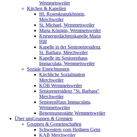
Wemmetsweiler
Kirchen & Kapellen
Hl. Rosenkranzkönigin,
Merchweiler
St. Michael, Wemmetsweiler
Maria Königin, Wemmetsweiler
Kriegergedächtniskapelle Maria
Hilf
Kapelle in der Seniroenresidenz
St. Barbara, Merchweiler
Kapelle im Seniorenhaus
Immaculata, Wemmetsweiler
Soziale Einrichtungen
Kirchliche Sozialstation
Merchweiler
KÖB Wemmetsweiler
Seniorenresidenz "St. Barbara"
Merchweiler
SeniorenHaus Immaculata,
Wemmetsweiler
Begegnungsstätte Wemmetsweiler
Über uns
Gruppen & Gremien
Gruppen & Gemeinschaften
Schwestern vom Heiligen Geist
KAB Merchweiler