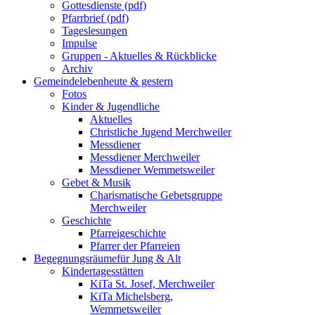
Gottesdienste (pdf)
Pfarrbrief (pdf)
Tageslesungen
Impulse
Gruppen - Aktuelles & Rückblicke
Archiv
Gemeindeleben
heute & gestern
Fotos
Kinder & Jugendliche
Aktuelles
Christliche Jugend Merchweiler
Messdiener
Messdiener Merchweiler
Messdiener Wemmetsweiler
Gebet & Musik
Charismatische Gebetsgruppe
Merchweiler
Geschichte
Pfarreigeschichte
Pfarrer der Pfarreien
Begegnungsräume
für Jung & Alt
Kindertagesstätten
KiTa St. Josef, Merchweiler
KiTa Michelsberg,
Wemmetsweiler