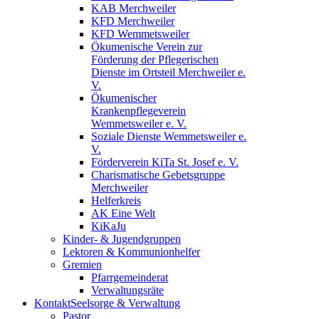
KAB Merchweiler
KFD Merchweiler
KFD Wemmetsweiler
Ökumenische Verein zur
Förderung der Pflegerischen
Dienste im Ortsteil Merchweiler e.
V.
Ökumenischer
Krankenpflegeverein
Wemmetsweiler e. V.
Soziale Dienste Wemmetsweiler e.
V.
Förderverein KiTa St. Josef e. V.
Charismatische Gebetsgruppe
Merchweiler
Helferkreis
AK Eine Welt
KiKaJu
Kinder- & Jugendgruppen
Lektoren & Kommunionhelfer
Gremien
Pfarrgemeinderat
Verwaltungsräte
Kontakt
Seelsorge & Verwaltung
Pastor