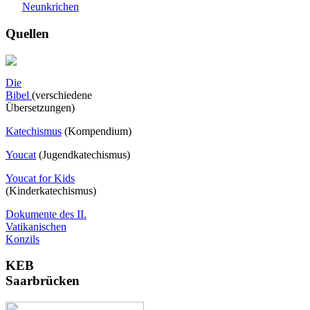
Neunkrichen
Quellen
Die
Bibel
(verschiedene
Übersetzungen)
Katechismus
(Kompendium)
Youcat
(
Jugendkatechismus)
Youcat for Kids
(Kinderkatechismus)
Dokumente des II.
Vatikanischen
Konzils
KEB
Saarbrücken