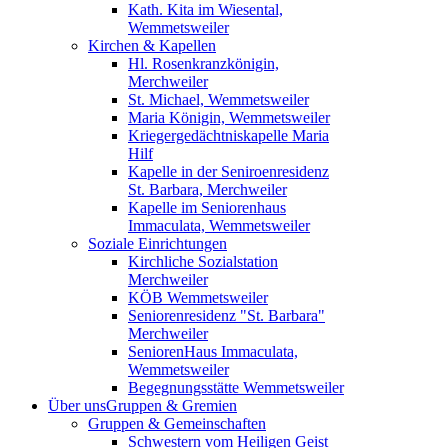
Kath. Kita im Wiesental,
Wemmetsweiler
Kirchen & Kapellen
Hl. Rosenkranzkönigin,
Merchweiler
St. Michael, Wemmetsweiler
Maria Königin, Wemmetsweiler
Kriegergedächtniskapelle Maria
Hilf
Kapelle in der Seniroenresidenz
St. Barbara, Merchweiler
Kapelle im Seniorenhaus
Immaculata, Wemmetsweiler
Soziale Einrichtungen
Kirchliche Sozialstation
Merchweiler
KÖB Wemmetsweiler
Seniorenresidenz "St. Barbara"
Merchweiler
SeniorenHaus Immaculata,
Wemmetsweiler
Begegnungsstätte Wemmetsweiler
Über uns
Gruppen & Gremien
Gruppen & Gemeinschaften
Schwestern vom Heiligen Geist