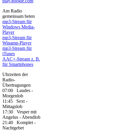
play.google.com
Am Radio
gemeinsam beten
mp3-Stream für
Windows Media-
Player
mp3-Stream für
Winamp-Player
mp3-Stream für
iTunes
AAC+-Stream z. B.
für Smartphones
Uhrzeiten der
Radio-
Übertragungen
07:00 Laudes -
Morgenlob
11:45 Sext -
Mittagslob
17:30 Vesper mit
Angelus - Abendlob
21:40 Komplet -
Nachtgebet