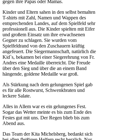
gegen ihre Papas oder Mamas.
Kinder und Eltern sahen in den selbst bemalten
T-shirts mit Zahl, Namen und Wappen des
entsprechenden Landes, auf dem Spielfeld sehr
professionell aus. Die Kinder spielten mit Eifer
und großem Einsatz um ihre erwachsenen
Gegner zu schlagen. Sie wurden vom
Spielfeldrand von den Zuschauern kräftig
angefeuert. Die Siegermannschaft, natürlich die
Kid`s, bekamen bei einer Siegerehrung von Fr.
Andres eine Medaille überreicht. Die Freude
über den Sieg und über die an einem Band
hängende, goldene Medaille war groß.
Als Stärkung nach dem gelungenen Spiel gab
es für alle Rostwurst, Schwenkbraten und
leckere Salate.
Alles in Allem war es ein gelungenes Fest.
Sogar das Wetter meinte es bis zum Ende des
Festes gut mit uns. Der Regen blieb bis zum
Abend aus.
Das Team der Kita Michelsberg, bedankt sich
bei allen fleißigen Helfern recht herzlich. Nur