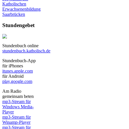
Katholischen
Erwachsenenbildung
Saarbrücken
Stundengebet
Stundenbuch online
stundenbuch.katholisch.de
Stundenbuch-App
für iPhones
itunes.apple.com
für Android
play.google.com
Am Radio
gemeinsam beten
mp3-Stream für
Windows Media-
Player
mp3-Stream für
Winamp-Player
mp3-Stream für