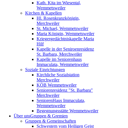
Kath. Kita im Wiesental,
Wemmetsweiler
Kirchen & Kapellen
Hl. Rosenkranzkönigin,
Merchweiler
St. Michael, Wemmetsweiler
Maria Königin, Wemmetsweiler
Kriegergedächtniskapelle Maria
Hilf
Kapelle in der Seniroenresidenz
St. Barbara, Merchweiler
Kapelle im Seniorenhaus
Immaculata, Wemmetsweiler
Soziale Einrichtungen
Kirchliche Sozialstation
Merchweiler
KÖB Wemmetsweiler
Seniorenresidenz "St. Barbara"
Merchweiler
SeniorenHaus Immaculata,
Wemmetsweiler
Begegnungsstätte Wemmetsweiler
Über uns
Gruppen & Gremien
Gruppen & Gemeinschaften
Schwestern vom Heiligen Geist