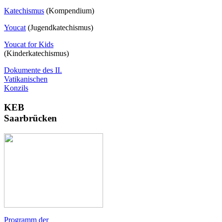
Katechismus
(Kompendium)
Youcat
(
Jugendkatechismus)
Youcat for Kids
(Kinderkatechismus)
Dokumente des II.
Vatikanischen
Konzils
KEB
Saarbrücken
Programm der