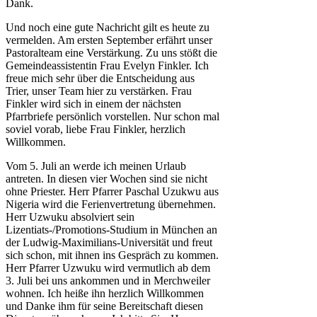
Dank.
Und noch eine gute Nachricht gilt es heute zu
vermelden. Am ersten September erfährt unser
Pastoralteam eine Verstärkung. Zu uns stößt die
Gemeindeassistentin Frau Evelyn Finkler. Ich
freue mich sehr über die Entscheidung aus
Trier, unser Team hier zu verstärken. Frau
Finkler wird sich in einem der nächsten
Pfarrbriefe persönlich vorstellen. Nur schon mal
soviel vorab, liebe Frau Finkler, herzlich
Willkommen.
Vom 5. Juli an werde ich meinen Urlaub
antreten. In diesen vier Wochen sind sie nicht
ohne Priester. Herr Pfarrer Paschal Uzukwu aus
Nigeria wird die Ferienvertretung übernehmen.
Herr Uzwuku absolviert sein
Lizentiats-/Promotions-Studium in München an
der Ludwig-Maximilians-Universität und freut
sich schon, mit ihnen ins Gespräch zu kommen.
Herr Pfarrer Uzwuku wird vermutlich ab dem
3. Juli bei uns ankommen und in Merchweiler
wohnen. Ich heiße ihn herzlich Willkommen
und Danke ihm für seine Bereitschaft diesen