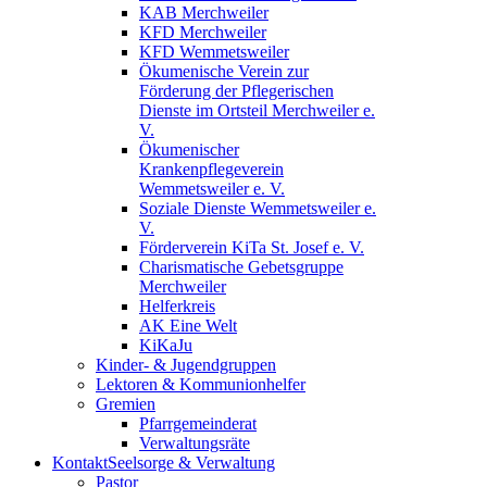
KAB Merchweiler
KFD Merchweiler
KFD Wemmetsweiler
Ökumenische Verein zur
Förderung der Pflegerischen
Dienste im Ortsteil Merchweiler e.
V.
Ökumenischer
Krankenpflegeverein
Wemmetsweiler e. V.
Soziale Dienste Wemmetsweiler e.
V.
Förderverein KiTa St. Josef e. V.
Charismatische Gebetsgruppe
Merchweiler
Helferkreis
AK Eine Welt
KiKaJu
Kinder- & Jugendgruppen
Lektoren & Kommunionhelfer
Gremien
Pfarrgemeinderat
Verwaltungsräte
Kontakt
Seelsorge & Verwaltung
Pastor