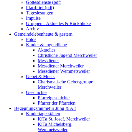
Gottesdienste (pdf)
Pfarrbrief (pdf)
Tageslesungen
Impulse
Gruppen - Aktuelles & Rückblicke
Archiv
Gemeindeleben
heute & gestern
Fotos
Kinder & Jugendliche
Aktuelles
Christliche Jugend Merchweiler
Messdiener
Messdiener Merchweiler
Messdiener Wemmetsweiler
Gebet & Musik
Charismatische Gebetsgruppe
Merchweiler
Geschichte
Pfarreigeschichte
Pfarrer der Pfarreien
Begegnungsräume
für Jung & Alt
Kindertagesstätten
KiTa St. Josef, Merchweiler
KiTa Michelsberg,
Wemmetsweiler