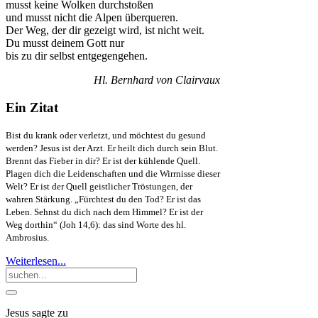
musst keine Wolken durchstoßen
und musst nicht die Alpen überqueren.
Der Weg, der dir gezeigt wird, ist nicht weit.
Du musst deinem Gott nur
bis zu dir selbst entgegengehen.
Hl. Bernhard von Clairvaux
Ein Zitat
Bist du krank oder verletzt, und möchtest du gesund
werden? Jesus ist der Arzt. Er heilt dich durch sein Blut.
Brennt das Fieber in dir? Er ist der kühlende Quell.
Plagen dich die Leidenschaften und die Wirrnisse dieser
Welt? Er ist der Quell geistlicher Tröstungen, der
wahren Stärkung. „Fürchtest du den Tod? Er ist das
Leben. Sehnst du dich nach dem Himmel? Er ist der
Weg dorthin“ (Joh 14,6): das sind Worte des hl.
Ambrosius.
Weiterlesen...
Jesus sagte zu