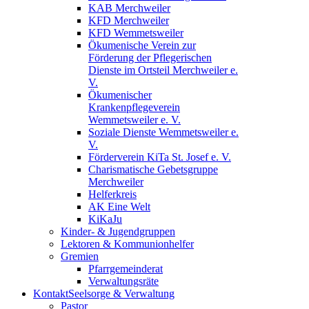
KAB Merchweiler
KFD Merchweiler
KFD Wemmetsweiler
Ökumenische Verein zur
Förderung der Pflegerischen
Dienste im Ortsteil Merchweiler e.
V.
Ökumenischer
Krankenpflegeverein
Wemmetsweiler e. V.
Soziale Dienste Wemmetsweiler e.
V.
Förderverein KiTa St. Josef e. V.
Charismatische Gebetsgruppe
Merchweiler
Helferkreis
AK Eine Welt
KiKaJu
Kinder- & Jugendgruppen
Lektoren & Kommunionhelfer
Gremien
Pfarrgemeinderat
Verwaltungsräte
Kontakt
Seelsorge & Verwaltung
Pastor