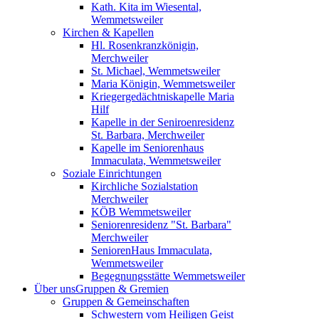
Kath. Kita im Wiesental,
Wemmetsweiler
Kirchen & Kapellen
Hl. Rosenkranzkönigin,
Merchweiler
St. Michael, Wemmetsweiler
Maria Königin, Wemmetsweiler
Kriegergedächtniskapelle Maria
Hilf
Kapelle in der Seniroenresidenz
St. Barbara, Merchweiler
Kapelle im Seniorenhaus
Immaculata, Wemmetsweiler
Soziale Einrichtungen
Kirchliche Sozialstation
Merchweiler
KÖB Wemmetsweiler
Seniorenresidenz "St. Barbara"
Merchweiler
SeniorenHaus Immaculata,
Wemmetsweiler
Begegnungsstätte Wemmetsweiler
Über uns
Gruppen & Gremien
Gruppen & Gemeinschaften
Schwestern vom Heiligen Geist