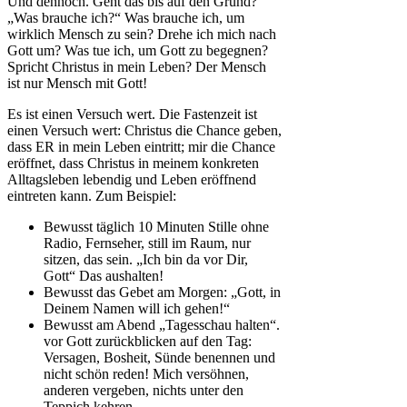
Und dennoch. Geht das bis auf den Grund?
„Was brauche ich?“ Was brauche ich, um
wirklich Mensch zu sein? Drehe ich mich nach
Gott um? Was tue ich, um Gott zu begegnen?
Spricht Christus in mein Leben? Der Mensch
ist nur Mensch mit Gott!
Es ist einen Versuch wert. Die Fastenzeit ist
einen Versuch wert: Christus die Chance geben,
dass ER in mein Leben eintritt; mir die Chance
eröffnet, dass Christus in meinem konkreten
Alltagsleben lebendig und Leben eröffnend
eintreten kann. Zum Beispiel:
Bewusst täglich 10 Minuten Stille ohne
Radio, Fernseher, still im Raum, nur
sitzen, das sein. „Ich bin da vor Dir,
Gott“ Das aushalten!
Bewusst das Gebet am Morgen: „Gott, in
Deinem Namen will ich gehen!“
Bewusst am Abend „Tagesschau halten“.
vor Gott zurückblicken auf den Tag:
Versagen, Bosheit, Sünde benennen und
nicht schön reden! Mich versöhnen,
anderen vergeben, nichts unter den
Teppich kehren.