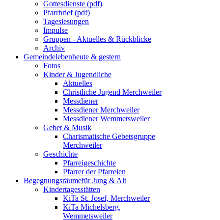
Gottesdienste (pdf)
Pfarrbrief (pdf)
Tageslesungen
Impulse
Gruppen - Aktuelles & Rückblicke
Archiv
Gemeindeleben
heute & gestern
Fotos
Kinder & Jugendliche
Aktuelles
Christliche Jugend Merchweiler
Messdiener
Messdiener Merchweiler
Messdiener Wemmetsweiler
Gebet & Musik
Charismatische Gebetsgruppe
Merchweiler
Geschichte
Pfarreigeschichte
Pfarrer der Pfarreien
Begegnungsräume
für Jung & Alt
Kindertagesstätten
KiTa St. Josef, Merchweiler
KiTa Michelsberg,
Wemmetsweiler