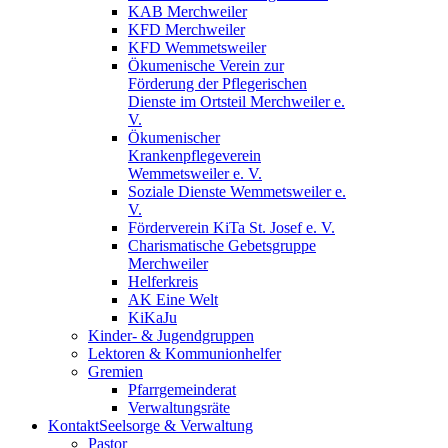
KAB Merchweiler
KFD Merchweiler
KFD Wemmetsweiler
Ökumenische Verein zur
Förderung der Pflegerischen
Dienste im Ortsteil Merchweiler e.
V.
Ökumenischer
Krankenpflegeverein
Wemmetsweiler e. V.
Soziale Dienste Wemmetsweiler e.
V.
Förderverein KiTa St. Josef e. V.
Charismatische Gebetsgruppe
Merchweiler
Helferkreis
AK Eine Welt
KiKaJu
Kinder- & Jugendgruppen
Lektoren & Kommunionhelfer
Gremien
Pfarrgemeinderat
Verwaltungsräte
Kontakt
Seelsorge & Verwaltung
Pastor