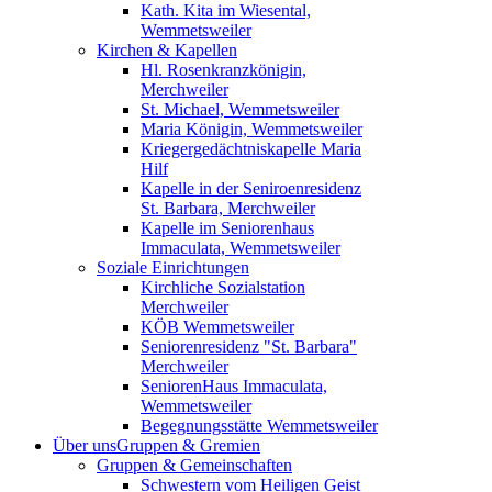
Kath. Kita im Wiesental,
Wemmetsweiler
Kirchen & Kapellen
Hl. Rosenkranzkönigin,
Merchweiler
St. Michael, Wemmetsweiler
Maria Königin, Wemmetsweiler
Kriegergedächtniskapelle Maria
Hilf
Kapelle in der Seniroenresidenz
St. Barbara, Merchweiler
Kapelle im Seniorenhaus
Immaculata, Wemmetsweiler
Soziale Einrichtungen
Kirchliche Sozialstation
Merchweiler
KÖB Wemmetsweiler
Seniorenresidenz "St. Barbara"
Merchweiler
SeniorenHaus Immaculata,
Wemmetsweiler
Begegnungsstätte Wemmetsweiler
Über uns
Gruppen & Gremien
Gruppen & Gemeinschaften
Schwestern vom Heiligen Geist