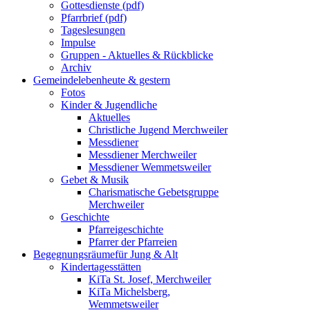
Gottesdienste (pdf)
Pfarrbrief (pdf)
Tageslesungen
Impulse
Gruppen - Aktuelles & Rückblicke
Archiv
Gemeindeleben
heute & gestern
Fotos
Kinder & Jugendliche
Aktuelles
Christliche Jugend Merchweiler
Messdiener
Messdiener Merchweiler
Messdiener Wemmetsweiler
Gebet & Musik
Charismatische Gebetsgruppe
Merchweiler
Geschichte
Pfarreigeschichte
Pfarrer der Pfarreien
Begegnungsräume
für Jung & Alt
Kindertagesstätten
KiTa St. Josef, Merchweiler
KiTa Michelsberg,
Wemmetsweiler