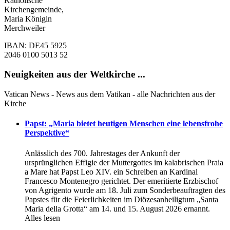
Katholische
Kirchengemeinde,
Maria Königin
Merchweiler
IBAN: DE45 5925
2046 0100 5013 52
Neuigkeiten aus der Weltkirche ...
Vatican News - News aus dem Vatikan - alle Nachrichten aus der
Kirche
Papst: „Maria bietet heutigen Menschen eine lebensfrohe
Perspektive“
Anlässlich des 700. Jahrestages der Ankunft der
ursprünglichen Effigie der Muttergottes im kаlabrischen Praia
a Mare hat Papst Leo XIV. ein Schreiben an Kardinal
Francesco Montenegro gerichtet. Der emeritierte Erzbischof
von Agrigento wurde am 18. Juli zum Sonderbeauftragten des
Papstes für die Feierlichkeiten im Diözesanheiligtum „Santa
Maria della Grotta“ am 14. und 15. August 2026 ernannt.
Alles lesen