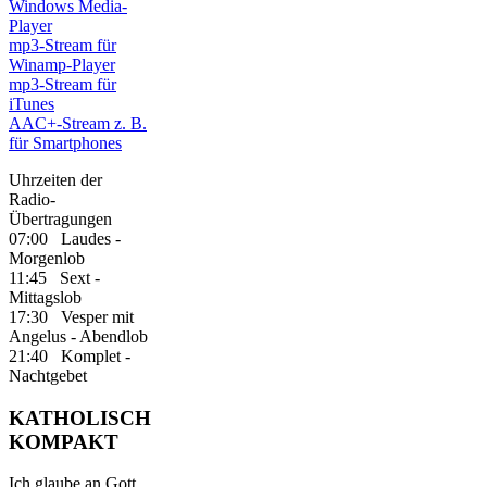
Windows Media-
Player
mp3-Stream für
Winamp-Player
mp3-Stream für
iTunes
AAC+-Stream z. B.
für Smartphones
Uhrzeiten der
Radio-
Übertragungen
07:00 Laudes -
Morgenlob
11:45 Sext -
Mittagslob
17:30 Vesper mit
Angelus - Abendlob
21:40 Komplet -
Nachtgebet
KATHOLISCH
KOMPAKT
Ich glaube an Gott,