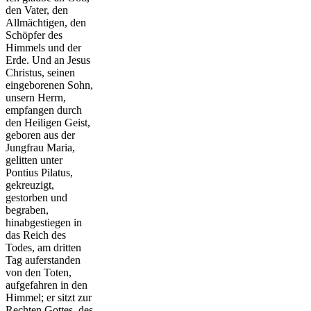
den Vater, den
Allmächtigen, den
Schöpfer des
Himmels und der
Erde. Und an Jesus
Christus, seinen
eingeborenen Sohn,
unsern Herrn,
empfangen durch
den Heiligen Geist,
geboren aus der
Jungfrau Maria,
gelitten unter
Pontius Pilatus,
gekreuzigt,
gestorben und
begraben,
hinabgestiegen in
das Reich des
Todes, am dritten
Tag auferstanden
von den Toten,
aufgefahren in den
Himmel; er sitzt zur
Rechten Gottes, des