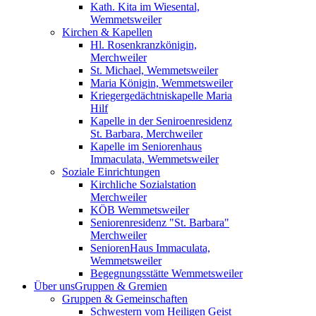
Kath. Kita im Wiesental,
Wemmetsweiler
Kirchen & Kapellen
Hl. Rosenkranzkönigin,
Merchweiler
St. Michael, Wemmetsweiler
Maria Königin, Wemmetsweiler
Kriegergedächtniskapelle Maria
Hilf
Kapelle in der Seniroenresidenz
St. Barbara, Merchweiler
Kapelle im Seniorenhaus
Immaculata, Wemmetsweiler
Soziale Einrichtungen
Kirchliche Sozialstation
Merchweiler
KÖB Wemmetsweiler
Seniorenresidenz "St. Barbara"
Merchweiler
SeniorenHaus Immaculata,
Wemmetsweiler
Begegnungsstätte Wemmetsweiler
Über uns
Gruppen & Gremien
Gruppen & Gemeinschaften
Schwestern vom Heiligen Geist