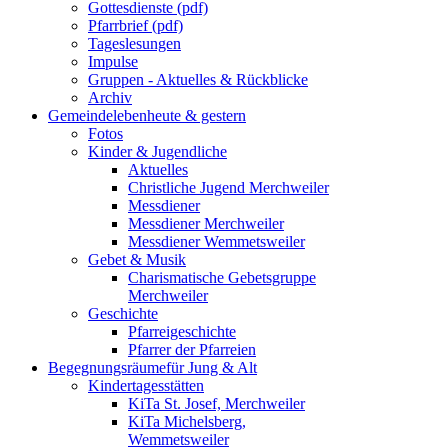
Gottesdienste (pdf)
Pfarrbrief (pdf)
Tageslesungen
Impulse
Gruppen - Aktuelles & Rückblicke
Archiv
Gemeindeleben
heute & gestern
Fotos
Kinder & Jugendliche
Aktuelles
Christliche Jugend Merchweiler
Messdiener
Messdiener Merchweiler
Messdiener Wemmetsweiler
Gebet & Musik
Charismatische Gebetsgruppe
Merchweiler
Geschichte
Pfarreigeschichte
Pfarrer der Pfarreien
Begegnungsräume
für Jung & Alt
Kindertagesstätten
KiTa St. Josef, Merchweiler
KiTa Michelsberg,
Wemmetsweiler