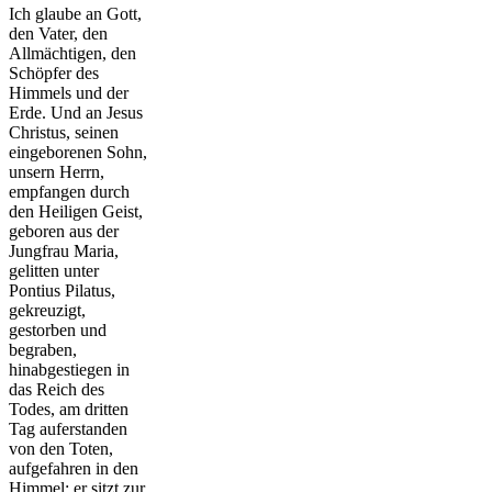
Ich glaube an Gott,
den Vater, den
Allmächtigen, den
Schöpfer des
Himmels und der
Erde. Und an Jesus
Christus, seinen
eingeborenen Sohn,
unsern Herrn,
empfangen durch
den Heiligen Geist,
geboren aus der
Jungfrau Maria,
gelitten unter
Pontius Pilatus,
gekreuzigt,
gestorben und
begraben,
hinabgestiegen in
das Reich des
Todes, am dritten
Tag auferstanden
von den Toten,
aufgefahren in den
Himmel; er sitzt zur