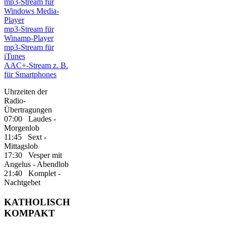
mp3-Stream für
Windows Media-
Player
mp3-Stream für
Winamp-Player
mp3-Stream für
iTunes
AAC+-Stream z. B.
für Smartphones
Uhrzeiten der
Radio-
Übertragungen
07:00 Laudes -
Morgenlob
11:45 Sext -
Mittagslob
17:30 Vesper mit
Angelus - Abendlob
21:40 Komplet -
Nachtgebet
KATHOLISCH
KOMPAKT