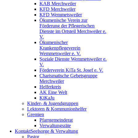
KAB Merchweiler
KFD Merchweiler
KFD Wemmetsweiler
Ökumenische Verein zur
Förderung der Pflegerischen
Dienste im Ortsteil Merchweiler e.
V.
Ökumenischer
Krankenpflegeverein
Wemmetsweiler e. V.
Soziale Dienste Wemmetsweiler e.
V.
Förderverein KiTa St. Josef e. V.
Charismatische Gebetsgruppe
Merchweiler
Helferkreis
AK Eine Welt
KiKaJu
Kinder- & Jugendgruppen
Lektoren & Kommunionhelfer
Gremien
Pfarrgemeinderat
Verwaltungsräte
Kontakt
Seelsorge & Verwaltung
Pastor