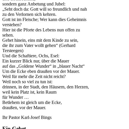
sondern ganz Anbetung und Jubel:
„Seht doch da: Gott will so freundlich und nah
zu den Verlornen sich kehren.
Gott ist im Fleische; Wer kann dies Geheimnis
verstehen?
Hier ist die Pforte des Lebens nun offen zu
sehen.
Gehet hinein, eins mit dem Kinde zu sein,
die ihr zum Vater wollt gehen“ (Gerhard
Tersteegen)
Und die Schaftiere, Ochs, Esel:
Ein kurzer Blick nur, über die Mauer
auf das „Goldene Wunder“ in „blauer Nacht“
Um die Ecke eben draußen vor der Mauer.
Weil für mehr die Zeit nicht reicht?
Weil noch so viel zu tun ist:
drinnen, in der Stadt, den Häusern, den Herzen,
weil kein Platz ist, kein Raum
für Wunder …
Betlehem ist gleich um die Ecke,
draußen, vor der Mauer.
Ihr Pastor Karl-Josef Bings
Ein Gebet