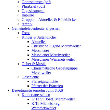
Gottesdienste (pdf)
Pfarrbrief (pdf)
Tageslesungen
Impulse
Gruppen - Aktuelles & Rückblicke
Archiv
Gemeindeleben
heute & gestern
Fotos
Kinder & Jugendliche
Aktuelles
Christliche Jugend Merchweiler
Messdiener
Messdiener Merchweiler
Messdiener Wemmetsweiler
Gebet & Musik
Charismatische Gebetsgruppe
Merchweiler
Geschichte
Pfarreigeschichte
Pfarrer der Pfarreien
Begegnungsräume
für Jung & Alt
Kindertagesstätten
KiTa St. Josef, Merchweiler
KiTa Michelsberg,
Wemmetsweiler