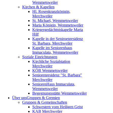
Wemmetsweiler
Kirchen & Kapellen
Hl. Rosenkranzkönigin,
Merchweiler
St. Michael, Wemmetsweiler
Maria Königin, Wemmetsweiler
Kriegergedächtniskapelle Maria
Hilf
Kapelle in der Seniroenresidenz
St. Barbara, Merchweiler
Kapelle im Seniorenhaus
Immaculata, Wemmetsweiler
Soziale Einrichtungen
Kirchliche Sozialstation
Merchweiler
KÖB Wemmetsweiler
Seniorenresidenz "St. Barbara"
Merchweiler
SeniorenHaus Immaculata,
Wemmetsweiler
Begegnungsstätte Wemmetsweiler
Über uns
Gruppen & Gremien
Gruppen & Gemeinschaften
Schwestern vom Heiligen Geist
KAB Merchweiler