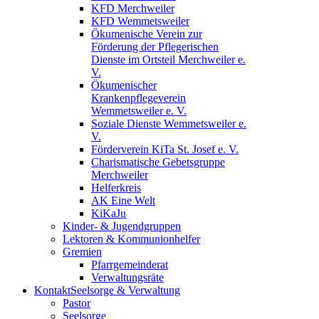
KFD Merchweiler
KFD Wemmetsweiler
Ökumenische Verein zur
Förderung der Pflegerischen
Dienste im Ortsteil Merchweiler e.
V.
Ökumenischer
Krankenpflegeverein
Wemmetsweiler e. V.
Soziale Dienste Wemmetsweiler e.
V.
Förderverein KiTa St. Josef e. V.
Charismatische Gebetsgruppe
Merchweiler
Helferkreis
AK Eine Welt
KiKaJu
Kinder- & Jugendgruppen
Lektoren & Kommunionhelfer
Gremien
Pfarrgemeinderat
Verwaltungsräte
Kontakt
Seelsorge & Verwaltung
Pastor
Seelsorge