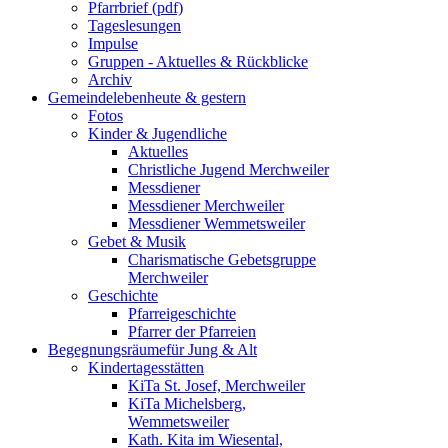
Pfarrbrief (pdf)
Tageslesungen
Impulse
Gruppen - Aktuelles & Rückblicke
Archiv
Gemeindeleben
heute & gestern
Fotos
Kinder & Jugendliche
Aktuelles
Christliche Jugend Merchweiler
Messdiener
Messdiener Merchweiler
Messdiener Wemmetsweiler
Gebet & Musik
Charismatische Gebetsgruppe
Merchweiler
Geschichte
Pfarreigeschichte
Pfarrer der Pfarreien
Begegnungsräume
für Jung & Alt
Kindertagesstätten
KiTa St. Josef, Merchweiler
KiTa Michelsberg,
Wemmetsweiler
Kath. Kita im Wiesental,