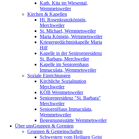
Kath. Kita im Wiesental,
Wemmetsweiler
Kirchen & Kapellen
Hl. Rosenkranzkönigin,
Merchweiler
St. Michael, Wemmetsweiler
Maria Königin, Wemmetsweiler
Kriegergedächtniskapelle Maria
Hilf
Kapelle in der Seniroenresidenz
St. Barbara, Merchweiler
Kapelle im Seniorenhaus
Immaculata, Wemmetsweiler
Soziale Einrichtungen
Kirchliche Sozialstation
Merchweiler
KÖB Wemmetsweiler
Seniorenresidenz "St. Barbara"
Merchweiler
SeniorenHaus Immaculata,
Wemmetsweiler
Begegnungsstätte Wemmetsweiler
Über uns
Gruppen & Gremien
Gruppen & Gemeinschaften
Schwestern vom Heiligen Geist