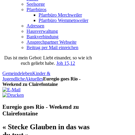
Seelsorge
Pfarrbüros
Pfarrbüro Merchweiler
Pfarrbüro Wemmetsweiler
Adressen
Hausverwaltung
Bankverbindung
Ansprechpartner Webseite
Beitrag per Mail einreichen
Das
ist
mein
Gebot
: Liebt einander, so wie ich
euch geliebt habe.
Joh 15,12
Gemeindeleben
Kinder &
Jugendliche
Aktuelles
Euregio goes Rio -
Weekend zu Clairefontaine
Euregio goes Rio - Weekend zu
Clairefontaine
« Stecke Glauben in das was
du tust »