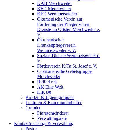
KAB Merchweiler
KFD Merchweiler
KFD Wemmetsweiler
Ökumenische Verein zur
Förderung der Pflegerischen
Dienste im Ortsteil Merchweiler e.
V.
Ökumenischer
Krankenpflegeverein
Wemmetsweiler e. V.
Soziale Dienste Wemmetsweiler e.
V.
Förderverein KiTa St. Josef e. V.
Charismatische Gebetsgruppe
Merchweiler
Helferkreis
AK Eine Welt
KiKaJu
Kinder- & Jugendgruppen
Lektoren & Kommunionhelfer
Gremien
Pfarrgemeinderat
Verwaltungsräte
Kontakt
Seelsorge & Verwaltung
Pastor