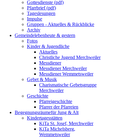
Gottesdienste (pdf)
Pfarrbrief (pdf)
Tageslesungen
Impulse
Gruppen - Aktuelles & Rückblicke
Archiv
Gemeindeleben
heute & gestern
Fotos
Kinder & Jugendliche
Aktuelles
Christliche Jugend Merchweiler
Messdiener
Messdiener Merchweiler
Messdiener Wemmetsweiler
Gebet & Musik
Charismatische Gebetsgruppe
Merchweiler
Geschichte
Pfarreigeschichte
Pfarrer der Pfarreien
Begegnungsräume
für Jung & Alt
Kindertagesstätten
KiTa St. Josef, Merchweiler
KiTa Michelsberg,
Wemmetsweiler