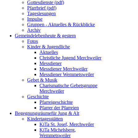
Gottesdienste (pdf)
Pfarrbrief (pdf)
Tageslesungen
Impulse
Gruppen - Aktuelles & Rückblicke
Archiv
Gemeindeleben
heute & gestern
Fotos
Kinder & Jugendliche
Aktuelles
Christliche Jugend Merchweiler
Messdiener
Messdiener Merchweiler
Messdiener Wemmetsweiler
Gebet & Musik
Charismatische Gebetsgruppe
Merchweiler
Geschichte
Pfarreigeschichte
Pfarrer der Pfarreien
Begegnungsräume
für Jung & Alt
Kindertagesstätten
KiTa St. Josef, Merchweiler
KiTa Michelsberg,
Wemmetsweiler