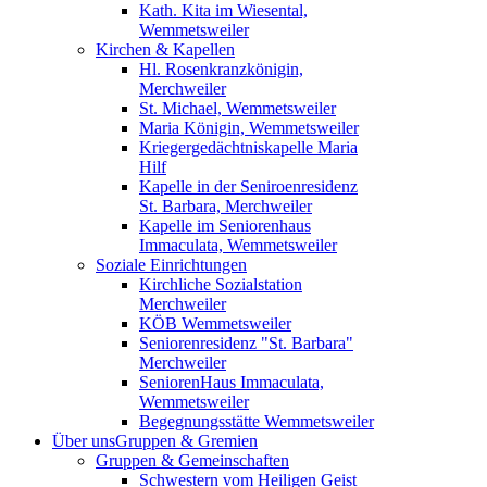
Kath. Kita im Wiesental,
Wemmetsweiler
Kirchen & Kapellen
Hl. Rosenkranzkönigin,
Merchweiler
St. Michael, Wemmetsweiler
Maria Königin, Wemmetsweiler
Kriegergedächtniskapelle Maria
Hilf
Kapelle in der Seniroenresidenz
St. Barbara, Merchweiler
Kapelle im Seniorenhaus
Immaculata, Wemmetsweiler
Soziale Einrichtungen
Kirchliche Sozialstation
Merchweiler
KÖB Wemmetsweiler
Seniorenresidenz "St. Barbara"
Merchweiler
SeniorenHaus Immaculata,
Wemmetsweiler
Begegnungsstätte Wemmetsweiler
Über uns
Gruppen & Gremien
Gruppen & Gemeinschaften
Schwestern vom Heiligen Geist