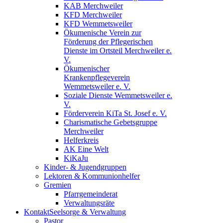
KAB Merchweiler
KFD Merchweiler
KFD Wemmetsweiler
Ökumenische Verein zur
Förderung der Pflegerischen
Dienste im Ortsteil Merchweiler e.
V.
Ökumenischer
Krankenpflegeverein
Wemmetsweiler e. V.
Soziale Dienste Wemmetsweiler e.
V.
Förderverein KiTa St. Josef e. V.
Charismatische Gebetsgruppe
Merchweiler
Helferkreis
AK Eine Welt
KiKaJu
Kinder- & Jugendgruppen
Lektoren & Kommunionhelfer
Gremien
Pfarrgemeinderat
Verwaltungsräte
Kontakt
Seelsorge & Verwaltung
Pastor