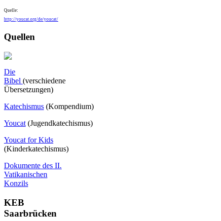
Quelle:
http://youcat.org/de/youcat/
Quellen
Die
Bibel
(verschiedene
Übersetzungen)
Katechismus
(Kompendium)
Youcat
(
Jugendkatechismus)
Youcat for Kids
(Kinderkatechismus)
Dokumente des II.
Vatikanischen
Konzils
KEB
Saarbrücken