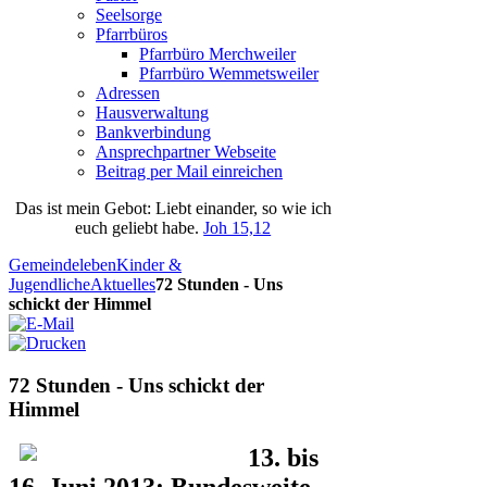
Seelsorge
Pfarrbüros
Pfarrbüro Merchweiler
Pfarrbüro Wemmetsweiler
Adressen
Hausverwaltung
Bankverbindung
Ansprechpartner Webseite
Beitrag per Mail einreichen
Das
ist
mein
Gebot
: Liebt einander, so wie ich
euch geliebt habe.
Joh 15,12
Gemeindeleben
Kinder &
Jugendliche
Aktuelles
72 Stunden - Uns
schickt der Himmel
72 Stunden - Uns schickt der
Himmel
13. bis
16. Juni 2013: Bundesweite