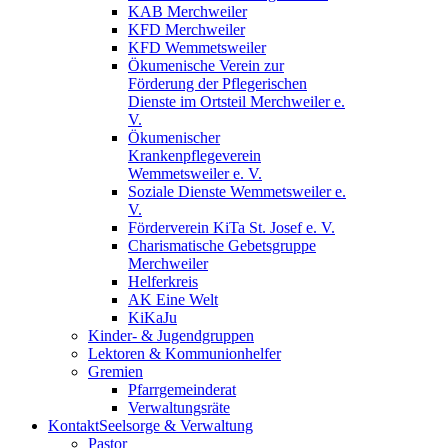
KAB Merchweiler
KFD Merchweiler
KFD Wemmetsweiler
Ökumenische Verein zur
Förderung der Pflegerischen
Dienste im Ortsteil Merchweiler e.
V.
Ökumenischer
Krankenpflegeverein
Wemmetsweiler e. V.
Soziale Dienste Wemmetsweiler e.
V.
Förderverein KiTa St. Josef e. V.
Charismatische Gebetsgruppe
Merchweiler
Helferkreis
AK Eine Welt
KiKaJu
Kinder- & Jugendgruppen
Lektoren & Kommunionhelfer
Gremien
Pfarrgemeinderat
Verwaltungsräte
Kontakt
Seelsorge & Verwaltung
Pastor