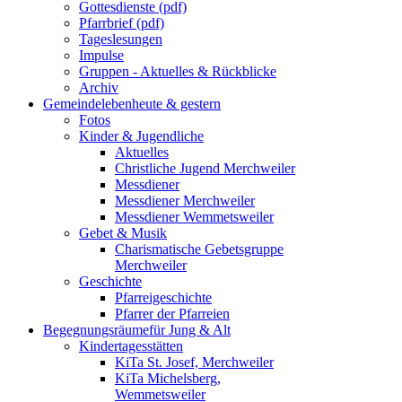
Gottesdienste (pdf)
Pfarrbrief (pdf)
Tageslesungen
Impulse
Gruppen - Aktuelles & Rückblicke
Archiv
Gemeindeleben
heute & gestern
Fotos
Kinder & Jugendliche
Aktuelles
Christliche Jugend Merchweiler
Messdiener
Messdiener Merchweiler
Messdiener Wemmetsweiler
Gebet & Musik
Charismatische Gebetsgruppe
Merchweiler
Geschichte
Pfarreigeschichte
Pfarrer der Pfarreien
Begegnungsräume
für Jung & Alt
Kindertagesstätten
KiTa St. Josef, Merchweiler
KiTa Michelsberg,
Wemmetsweiler