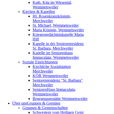
Kath. Kita im Wiesental,
Wemmetsweiler
Kirchen & Kapellen
Hl. Rosenkranzkönigin,
Merchweiler
St. Michael, Wemmetsweiler
Maria Königin, Wemmetsweiler
Kriegergedächtniskapelle Maria
Hilf
Kapelle in der Seniroenresidenz
St. Barbara, Merchweiler
Kapelle im Seniorenhaus
Immaculata, Wemmetsweiler
Soziale Einrichtungen
Kirchliche Sozialstation
Merchweiler
KÖB Wemmetsweiler
Seniorenresidenz "St. Barbara"
Merchweiler
SeniorenHaus Immaculata,
Wemmetsweiler
Begegnungsstätte Wemmetsweiler
Über uns
Gruppen & Gremien
Gruppen & Gemeinschaften
Schwestern vom Heiligen Geist