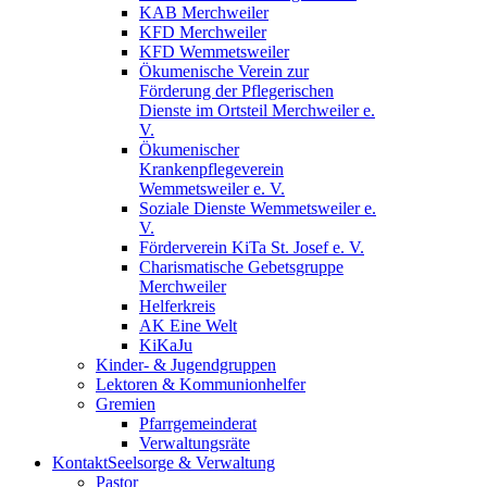
KAB Merchweiler
KFD Merchweiler
KFD Wemmetsweiler
Ökumenische Verein zur
Förderung der Pflegerischen
Dienste im Ortsteil Merchweiler e.
V.
Ökumenischer
Krankenpflegeverein
Wemmetsweiler e. V.
Soziale Dienste Wemmetsweiler e.
V.
Förderverein KiTa St. Josef e. V.
Charismatische Gebetsgruppe
Merchweiler
Helferkreis
AK Eine Welt
KiKaJu
Kinder- & Jugendgruppen
Lektoren & Kommunionhelfer
Gremien
Pfarrgemeinderat
Verwaltungsräte
Kontakt
Seelsorge & Verwaltung
Pastor