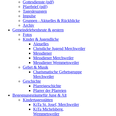
Gottesdienste (pdf)
Pfarrbrief (pdf)
Tageslesungen
Impulse
Gruppen - Aktuelles & Rückblicke
Archiv
Gemeindeleben
heute & gestern
Fotos
Kinder & Jugendliche
Aktuelles
Christliche Jugend Merchweiler
Messdiener
Messdiener Merchweiler
Messdiener Wemmetsweiler
Gebet & Musik
Charismatische Gebetsgruppe
Merchweiler
Geschichte
Pfarreigeschichte
Pfarrer der Pfarreien
Begegnungsräume
für Jung & Alt
Kindertagesstätten
KiTa St. Josef, Merchweiler
KiTa Michelsberg,
Wemmetsweiler