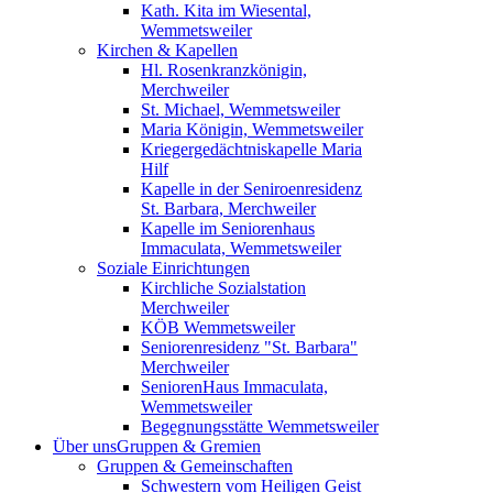
Kath. Kita im Wiesental,
Wemmetsweiler
Kirchen & Kapellen
Hl. Rosenkranzkönigin,
Merchweiler
St. Michael, Wemmetsweiler
Maria Königin, Wemmetsweiler
Kriegergedächtniskapelle Maria
Hilf
Kapelle in der Seniroenresidenz
St. Barbara, Merchweiler
Kapelle im Seniorenhaus
Immaculata, Wemmetsweiler
Soziale Einrichtungen
Kirchliche Sozialstation
Merchweiler
KÖB Wemmetsweiler
Seniorenresidenz "St. Barbara"
Merchweiler
SeniorenHaus Immaculata,
Wemmetsweiler
Begegnungsstätte Wemmetsweiler
Über uns
Gruppen & Gremien
Gruppen & Gemeinschaften
Schwestern vom Heiligen Geist