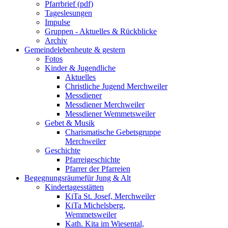
Pfarrbrief (pdf)
Tageslesungen
Impulse
Gruppen - Aktuelles & Rückblicke
Archiv
Gemeindeleben
heute & gestern
Fotos
Kinder & Jugendliche
Aktuelles
Christliche Jugend Merchweiler
Messdiener
Messdiener Merchweiler
Messdiener Wemmetsweiler
Gebet & Musik
Charismatische Gebetsgruppe
Merchweiler
Geschichte
Pfarreigeschichte
Pfarrer der Pfarreien
Begegnungsräume
für Jung & Alt
Kindertagesstätten
KiTa St. Josef, Merchweiler
KiTa Michelsberg,
Wemmetsweiler
Kath. Kita im Wiesental,