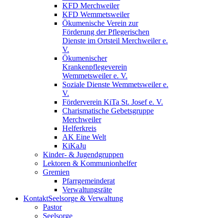
KFD Merchweiler
KFD Wemmetsweiler
Ökumenische Verein zur
Förderung der Pflegerischen
Dienste im Ortsteil Merchweiler e.
V.
Ökumenischer
Krankenpflegeverein
Wemmetsweiler e. V.
Soziale Dienste Wemmetsweiler e.
V.
Förderverein KiTa St. Josef e. V.
Charismatische Gebetsgruppe
Merchweiler
Helferkreis
AK Eine Welt
KiKaJu
Kinder- & Jugendgruppen
Lektoren & Kommunionhelfer
Gremien
Pfarrgemeinderat
Verwaltungsräte
Kontakt
Seelsorge & Verwaltung
Pastor
Seelsorge