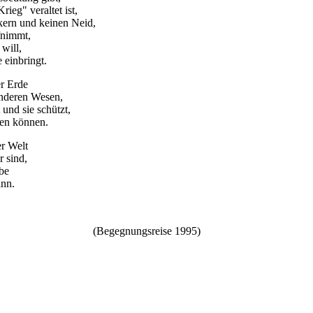
ieg" veraltet ist,
kern und keinen Neid,
fnimmt,
will,
 einbringt.
er Erde
anderen Wesen,
und sie schützt,
ben können.
r Welt
 sind,
ebe
ann.
(Begegnungsreise 1995)