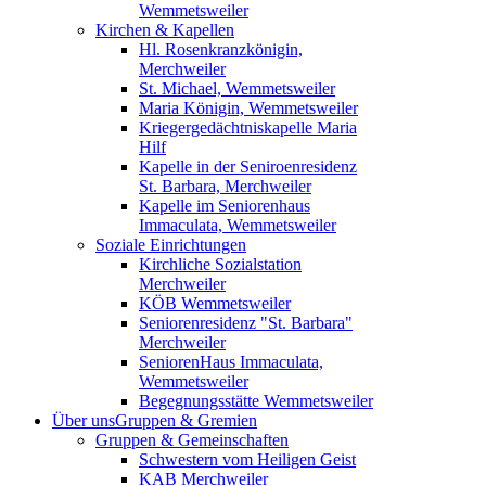
Wemmetsweiler
Kirchen & Kapellen
Hl. Rosenkranzkönigin,
Merchweiler
St. Michael, Wemmetsweiler
Maria Königin, Wemmetsweiler
Kriegergedächtniskapelle Maria
Hilf
Kapelle in der Seniroenresidenz
St. Barbara, Merchweiler
Kapelle im Seniorenhaus
Immaculata, Wemmetsweiler
Soziale Einrichtungen
Kirchliche Sozialstation
Merchweiler
KÖB Wemmetsweiler
Seniorenresidenz "St. Barbara"
Merchweiler
SeniorenHaus Immaculata,
Wemmetsweiler
Begegnungsstätte Wemmetsweiler
Über uns
Gruppen & Gremien
Gruppen & Gemeinschaften
Schwestern vom Heiligen Geist
KAB Merchweiler