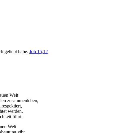
ch geliebt habe.
Joh 15,12
neuen Welt
eden zusammenleben,
 respektiert,
htet werden,
hkeit führt.
inen Welt
beutung gibt,