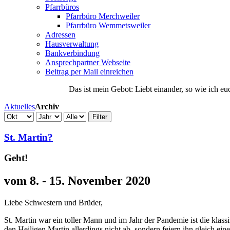
Pfarrbüros
Pfarrbüro Merchweiler
Pfarrbüro Wemmetsweiler
Adressen
Hausverwaltung
Bankverbindung
Ansprechpartner Webseite
Beitrag per Mail einreichen
Das
ist
mein
Gebot
: Liebt einander, so wie ich eu
Aktuelles
Archiv
Filter
St. Martin?
Geht!
vom 8. - 15. November 2020
Liebe Schwestern und Brüder,
St. Martin war ein toller Mann und im Jahr der Pandemie ist die klassi
den Heiligen Martin allerdings nicht ab, sondern feiern ihn gleich ein