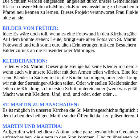
Die Schulen werden eingeladen, angeleitet durch unsere Gemeindeassi
Klassen unsere Mutmach-Mitmach-Kirchenausstellung zu besuchen un
Pfarrei neu kennen zu lernen. Dieses Projekt verantwortet Frau Finkle
bitte an sie.
BILDER VON FRÜHER:
Idee: Es wäre doch toll, wenn es eine Fotowand in den Kirchen gäbe m
Auf dem könnte stehen: Leute, bringt eure alten Fotos von St. Martin i
Fotowand und teilt somit eure alten Erinnerungen mit den Besuchern
Bilder zurück an die Einsender oder Mitbringer.
KLEIDERAKTION:
Teilen wie St. Martin. Dieser gute Heilige hat seine Kleider mit dem a
wenn auch wir unsere Kleider mit den Armen teilen würden. Eine Idee
seine Kleider in Säcken mit in die Kirche zu bringen, oder jeder brin
wir mit der Sternsinger-Aktion teilen. Oder wir stellen Kleiderständer
teilen die Kleidung so im ersten Schritt untereinander (wem was gefäll
Macht was mit Kleidern. Und, und, und oder, oder, oder …
ST. MARTIN ZUM ANSCHAUEN:
Es ist möglich in unseren Kirchen die St. Martinsgeschichte figürlich 
dem Leben des heiligen Martin so der Öffentlichkeit zu präsentieren, i
MARTIN UND MARTINA:
Aufgerufen wird bei dieser Aktion, seine ganz persönlichen Gedanken
aufzuschreiben, die einem in den Sinn kommen. Und zu überlegen, wi