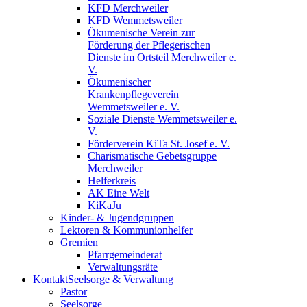
KFD Merchweiler
KFD Wemmetsweiler
Ökumenische Verein zur
Förderung der Pflegerischen
Dienste im Ortsteil Merchweiler e.
V.
Ökumenischer
Krankenpflegeverein
Wemmetsweiler e. V.
Soziale Dienste Wemmetsweiler e.
V.
Förderverein KiTa St. Josef e. V.
Charismatische Gebetsgruppe
Merchweiler
Helferkreis
AK Eine Welt
KiKaJu
Kinder- & Jugendgruppen
Lektoren & Kommunionhelfer
Gremien
Pfarrgemeinderat
Verwaltungsräte
Kontakt
Seelsorge & Verwaltung
Pastor
Seelsorge