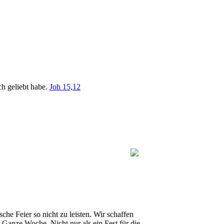
ch geliebt habe.
Joh 15,12
sche Feier so nicht zu leisten. Wir schaffen
e Ganze Woche. Nicht nur als ein Fest für die