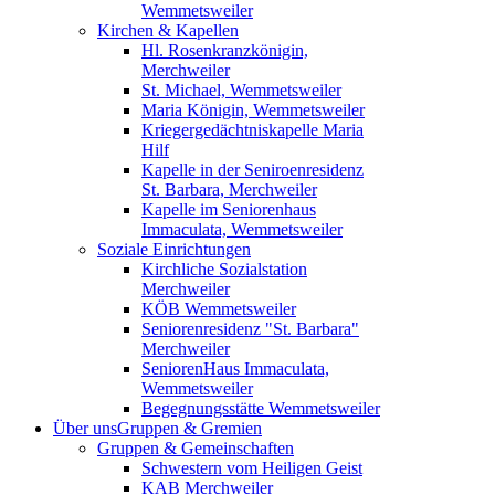
Wemmetsweiler
Kirchen & Kapellen
Hl. Rosenkranzkönigin,
Merchweiler
St. Michael, Wemmetsweiler
Maria Königin, Wemmetsweiler
Kriegergedächtniskapelle Maria
Hilf
Kapelle in der Seniroenresidenz
St. Barbara, Merchweiler
Kapelle im Seniorenhaus
Immaculata, Wemmetsweiler
Soziale Einrichtungen
Kirchliche Sozialstation
Merchweiler
KÖB Wemmetsweiler
Seniorenresidenz "St. Barbara"
Merchweiler
SeniorenHaus Immaculata,
Wemmetsweiler
Begegnungsstätte Wemmetsweiler
Über uns
Gruppen & Gremien
Gruppen & Gemeinschaften
Schwestern vom Heiligen Geist
KAB Merchweiler