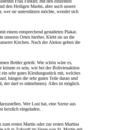
stentin Frau Finkler, mit den einzelnen
d den Heiligen Martin, aber auch unsere
r, wer sie unterstützen möchte, wendet sich
it einem entsprechend gestalteten Plakat.
n unseren Orten hierher. Klebt sie an die
 unserer Kirchen. Nach der Aktion gehen die
rmen Bettler geteilt. Wie schön wäre es,
 könnte es sein, wie bei der Bolivienaktion
gt ein sehr gutes Kleidungsstück mit, welches
 auf, hängen die sehr guten Teile daran und
t, der darf es mitnehmen). Alles ist möglich.
darzustellen. Wer Lust hat, eine Szene aus
st herzlich eingeladen.
 zum ersten Martin oder zur ersten Martina
e ich in Zukunft im Sinne von St. Martin mit