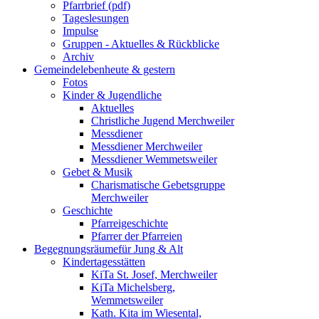
Pfarrbrief (pdf)
Tageslesungen
Impulse
Gruppen - Aktuelles & Rückblicke
Archiv
Gemeindeleben
heute & gestern
Fotos
Kinder & Jugendliche
Aktuelles
Christliche Jugend Merchweiler
Messdiener
Messdiener Merchweiler
Messdiener Wemmetsweiler
Gebet & Musik
Charismatische Gebetsgruppe
Merchweiler
Geschichte
Pfarreigeschichte
Pfarrer der Pfarreien
Begegnungsräume
für Jung & Alt
Kindertagesstätten
KiTa St. Josef, Merchweiler
KiTa Michelsberg,
Wemmetsweiler
Kath. Kita im Wiesental,