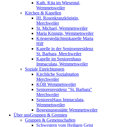
Kath. Kita im Wiesental,
Wemmetsweiler
Kirchen & Kapellen
Hl. Rosenkranzkönigin,
Merchweiler
St. Michael, Wemmetsweiler
Maria Königin, Wemmetsweiler
Kriegergedächtniskapelle Maria
Hilf
Kapelle in der Seniroenresidenz
St. Barbara, Merchweiler
Kapelle im Seniorenhaus
Immaculata, Wemmetsweiler
Soziale Einrichtungen
Kirchliche Sozialstation
Merchweiler
KÖB Wemmetsweiler
Seniorenresidenz "St. Barbara"
Merchweiler
SeniorenHaus Immaculata,
Wemmetsweiler
Begegnungsstätte Wemmetsweiler
Über uns
Gruppen & Gremien
Gruppen & Gemeinschaften
Schwestern vom Heiligen Geist