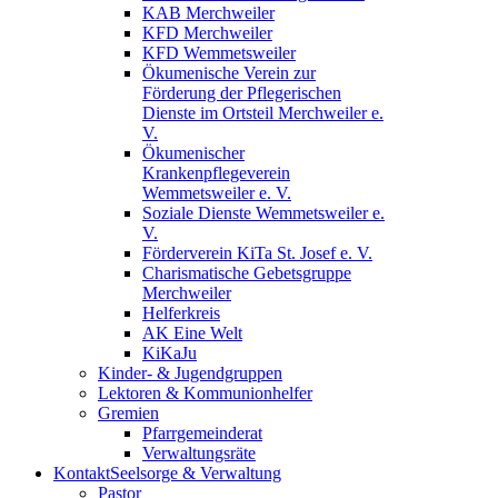
KAB Merchweiler
KFD Merchweiler
KFD Wemmetsweiler
Ökumenische Verein zur
Förderung der Pflegerischen
Dienste im Ortsteil Merchweiler e.
V.
Ökumenischer
Krankenpflegeverein
Wemmetsweiler e. V.
Soziale Dienste Wemmetsweiler e.
V.
Förderverein KiTa St. Josef e. V.
Charismatische Gebetsgruppe
Merchweiler
Helferkreis
AK Eine Welt
KiKaJu
Kinder- & Jugendgruppen
Lektoren & Kommunionhelfer
Gremien
Pfarrgemeinderat
Verwaltungsräte
Kontakt
Seelsorge & Verwaltung
Pastor