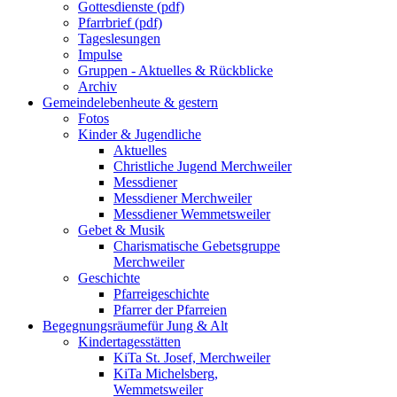
Gottesdienste (pdf)
Pfarrbrief (pdf)
Tageslesungen
Impulse
Gruppen - Aktuelles & Rückblicke
Archiv
Gemeindeleben
heute & gestern
Fotos
Kinder & Jugendliche
Aktuelles
Christliche Jugend Merchweiler
Messdiener
Messdiener Merchweiler
Messdiener Wemmetsweiler
Gebet & Musik
Charismatische Gebetsgruppe
Merchweiler
Geschichte
Pfarreigeschichte
Pfarrer der Pfarreien
Begegnungsräume
für Jung & Alt
Kindertagesstätten
KiTa St. Josef, Merchweiler
KiTa Michelsberg,
Wemmetsweiler