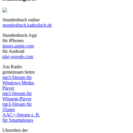
Stundenbuch online
stundenbuch.katholisch.de
Stundenbuch-App
für iPhones
itunes.apple.com
für Android
play.google.com
Am Radio
gemeinsam beten
mp3-Stream für
Windows Media-
Player
mp3-Stream für
Winamp-Player
mp3-Stream für
iTunes
AAC+-Stream z. B.
für Smartphones
Uhrzeiten der