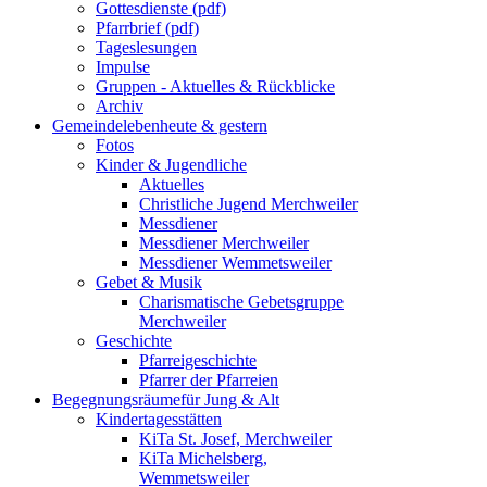
Gottesdienste (pdf)
Pfarrbrief (pdf)
Tageslesungen
Impulse
Gruppen - Aktuelles & Rückblicke
Archiv
Gemeindeleben
heute & gestern
Fotos
Kinder & Jugendliche
Aktuelles
Christliche Jugend Merchweiler
Messdiener
Messdiener Merchweiler
Messdiener Wemmetsweiler
Gebet & Musik
Charismatische Gebetsgruppe
Merchweiler
Geschichte
Pfarreigeschichte
Pfarrer der Pfarreien
Begegnungsräume
für Jung & Alt
Kindertagesstätten
KiTa St. Josef, Merchweiler
KiTa Michelsberg,
Wemmetsweiler