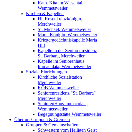
Kath. Kita im Wiesental,
Wemmetsweiler
Kirchen & Kapellen
Hl. Rosenkranzkönigin,
Merchweiler
St. Michael, Wemmetsweiler
Maria Königin, Wemmetsweiler
Kriegergedächtniskapelle Maria
Hilf
Kapelle in der Seniroenresidenz
St. Barbara, Merchweiler
Kapelle im Seniorenhaus
Immaculata, Wemmetsweiler
Soziale Einrichtungen
Kirchliche Sozialstation
Merchweiler
KÖB Wemmetsweiler
Seniorenresidenz "St. Barbara"
Merchweiler
SeniorenHaus Immaculata,
Wemmetsweiler
Begegnungsstätte Wemmetsweiler
Über uns
Gruppen & Gremien
Gruppen & Gemeinschaften
Schwestern vom Heiligen Geist