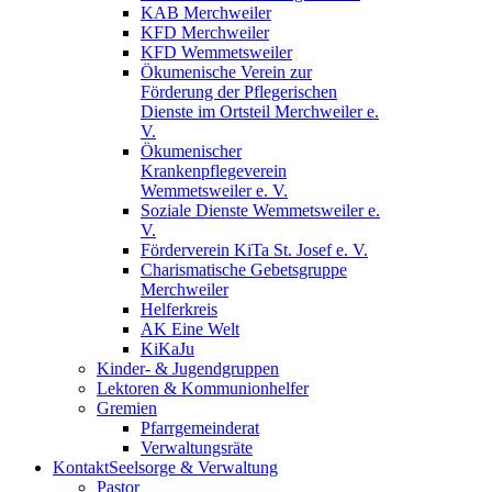
KAB Merchweiler
KFD Merchweiler
KFD Wemmetsweiler
Ökumenische Verein zur
Förderung der Pflegerischen
Dienste im Ortsteil Merchweiler e.
V.
Ökumenischer
Krankenpflegeverein
Wemmetsweiler e. V.
Soziale Dienste Wemmetsweiler e.
V.
Förderverein KiTa St. Josef e. V.
Charismatische Gebetsgruppe
Merchweiler
Helferkreis
AK Eine Welt
KiKaJu
Kinder- & Jugendgruppen
Lektoren & Kommunionhelfer
Gremien
Pfarrgemeinderat
Verwaltungsräte
Kontakt
Seelsorge & Verwaltung
Pastor