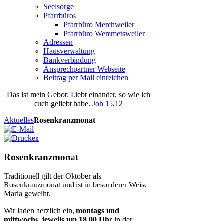
Seelsorge
Pfarrbüros
Pfarrbüro Merchweiler
Pfarrbüro Wemmetsweiler
Adressen
Hausverwaltung
Bankverbindung
Ansprechpartner Webseite
Beitrag per Mail einreichen
Das
ist
mein
Gebot
: Liebt einander, so wie ich
euch geliebt habe.
Joh 15,12
Aktuelles
Rosenkranzmonat
Rosenkranzmonat
Traditionell gilt der Oktober als
Rosenkranzmonat und ist in besonderer Weise
Maria geweiht.
Wir laden herzlich ein,
montags und
mittwochs, jeweils um 18.00 Uhr
in der