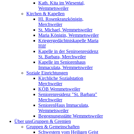
Kath. Kita im Wiesental,
Wemmetsweiler
Kirchen & Kapellen
Hl. Rosenkranzkönigin,
Merchweiler
St. Michael, Wemmetsweiler
Maria Königin, Wemmetsweiler
Kriegergedächtniskapelle Maria
Hilf
Kapelle in der Seniroenresidenz
St. Barbara, Merchweiler
Kapelle im Seniorenhaus
Immaculata, Wemmetsweiler
Soziale Einrichtungen
Kirchliche Sozialstation
Merchweiler
KÖB Wemmetsweiler
Seniorenresidenz "St. Barbara"
Merchweiler
SeniorenHaus Immaculata,
Wemmetsweiler
Begegnungsstätte Wemmetsweiler
Über uns
Gruppen & Gremien
Gruppen & Gemeinschaften
Schwestern vom Heiligen Geist