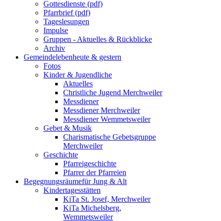
Gottesdienste (pdf)
Pfarrbrief (pdf)
Tageslesungen
Impulse
Gruppen - Aktuelles & Rückblicke
Archiv
Gemeindeleben
heute & gestern
Fotos
Kinder & Jugendliche
Aktuelles
Christliche Jugend Merchweiler
Messdiener
Messdiener Merchweiler
Messdiener Wemmetsweiler
Gebet & Musik
Charismatische Gebetsgruppe
Merchweiler
Geschichte
Pfarreigeschichte
Pfarrer der Pfarreien
Begegnungsräume
für Jung & Alt
Kindertagesstätten
KiTa St. Josef, Merchweiler
KiTa Michelsberg,
Wemmetsweiler