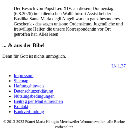
Der Besuch von Papst Leo XIV. an diesem Donnerstag
(6.8.2026) im italienischen Wallfahrtsort Assisi bei der
Basilika Santa Maria degli Angeli war ein ganz besonderes
Geschenk - das sagen unisono Ordensleute, Jugendliche und
freiwillige Helfer, die unsere Korrespondentin vor Ort
getroffen hat. Alles lesen
... & aus der Bibel
Denn
für
Gott
ist
nichts
unmöglich
.
Lk 1,37
Impressum
Sitemap
Haftungshinweis
Datenschutzerklärung
Nutzungsbedingungen
Beitrag per Mail einreichen
Kontakt
Bankverbindung
© 2013-2025 Pfarrei Maria Königin Merchweiler-Wemmetsweiler - alle Rechte
vorbehalten