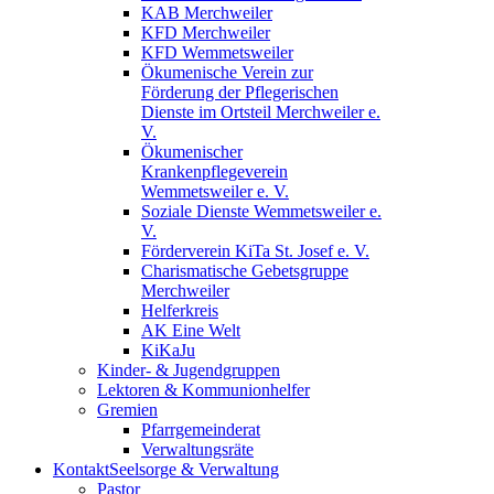
KAB Merchweiler
KFD Merchweiler
KFD Wemmetsweiler
Ökumenische Verein zur
Förderung der Pflegerischen
Dienste im Ortsteil Merchweiler e.
V.
Ökumenischer
Krankenpflegeverein
Wemmetsweiler e. V.
Soziale Dienste Wemmetsweiler e.
V.
Förderverein KiTa St. Josef e. V.
Charismatische Gebetsgruppe
Merchweiler
Helferkreis
AK Eine Welt
KiKaJu
Kinder- & Jugendgruppen
Lektoren & Kommunionhelfer
Gremien
Pfarrgemeinderat
Verwaltungsräte
Kontakt
Seelsorge & Verwaltung
Pastor