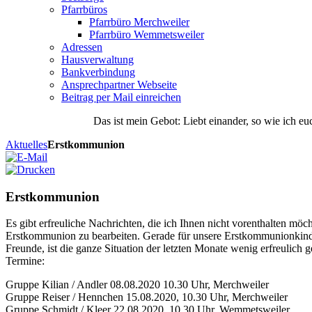
Pfarrbüros
Pfarrbüro Merchweiler
Pfarrbüro Wemmetsweiler
Adressen
Hausverwaltung
Bankverbindung
Ansprechpartner Webseite
Beitrag per Mail einreichen
Das
ist
mein
Gebot
: Liebt einander, so wie ich eu
Aktuelles
Erstkommunion
Erstkommunion
Es gibt erfreuliche Nachrichten, die ich Ihnen nicht vorenthalten möc
Erstkommunion zu bearbeiten. Gerade für unsere Erstkommunionkinde
Freunde, ist die ganze Situation der letzten Monate wenig erfreuli
Termine:
Gruppe Kilian / Andler 08.08.2020 10.30 Uhr, Merchweiler
Gruppe Reiser / Hennchen 15.08.2020, 10.30 Uhr, Merchweiler
Gruppe Schmidt / Kleer 22.08.2020, 10.30 Uhr, Wemmetsweiler