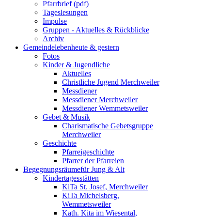
Pfarrbrief (pdf)
Tageslesungen
Impulse
Gruppen - Aktuelles & Rückblicke
Archiv
Gemeindeleben
heute & gestern
Fotos
Kinder & Jugendliche
Aktuelles
Christliche Jugend Merchweiler
Messdiener
Messdiener Merchweiler
Messdiener Wemmetsweiler
Gebet & Musik
Charismatische Gebetsgruppe
Merchweiler
Geschichte
Pfarreigeschichte
Pfarrer der Pfarreien
Begegnungsräume
für Jung & Alt
Kindertagesstätten
KiTa St. Josef, Merchweiler
KiTa Michelsberg,
Wemmetsweiler
Kath. Kita im Wiesental,