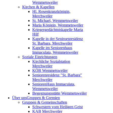
Wemmetsweiler
Kirchen & Kapellen
Hl. Rosenkranzkönigin,
Merchweiler
St. Michael, Wemmetsweiler
Maria Königin, Wemmetsweiler
Kriegergedächtniskapelle Maria
Hilf
Kapelle in der Seniroenresidenz
St. Barbara, Merchweiler
Kapelle im Seniorenhaus
Immaculata, Wemmetsweiler
Soziale Einrichtungen
Kirchliche Sozialstation
Merchweiler
KÖB Wemmetsweiler
Seniorenresidenz "St. Barbara"
Merchweiler
SeniorenHaus Immaculata,
Wemmetsweiler
Begegnungsstätte Wemmetsweiler
Über uns
Gruppen & Gremien
Gruppen & Gemeinschaften
Schwestern vom Heiligen Geist
KAB Merchweiler