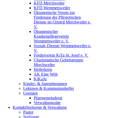
KFD Merchweiler
KFD Wemmetsweiler
Ökumenische Verein zur
Förderung der Pflegerischen
Dienste im Ortsteil Merchweiler e.
V.
Ökumenischer
Krankenpflegeverein
Wemmetsweiler e. V.
Soziale Dienste Wemmetsweiler e.
V.
Förderverein KiTa St. Josef e. V.
Charismatische Gebetsgruppe
Merchweiler
Helferkreis
AK Eine Welt
KiKaJu
Kinder- & Jugendgruppen
Lektoren & Kommunionhelfer
Gremien
Pfarrgemeinderat
Verwaltungsräte
Kontakt
Seelsorge & Verwaltung
Pastor
Seelsorge