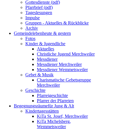
Gottesdienste (pdf)
Pfarrbrief (pdf)
Tageslesungen
Impulse
Gruppen - Aktuelles & Rückblicke
Archiv
Gemeindeleben
heute & gestern
Fotos
Kinder & Jugendliche
Aktuelles
Christliche Jugend Merchweiler
Messdiener
Messdiener Merchweiler
Messdiener Wemmetsweiler
Gebet & Musik
Charismatische Gebetsgruppe
Merchweiler
Geschichte
Pfarreigeschichte
Pfarrer der Pfarreien
Begegnungsräume
für Jung & Alt
Kindertagesstätten
KiTa St. Josef, Merchweiler
KiTa Michelsberg,
Wemmetsweiler