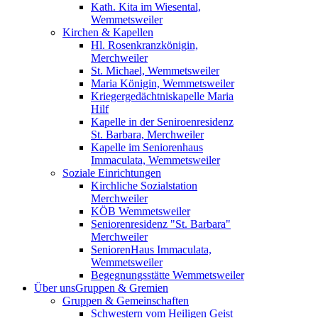
Kath. Kita im Wiesental,
Wemmetsweiler
Kirchen & Kapellen
Hl. Rosenkranzkönigin,
Merchweiler
St. Michael, Wemmetsweiler
Maria Königin, Wemmetsweiler
Kriegergedächtniskapelle Maria
Hilf
Kapelle in der Seniroenresidenz
St. Barbara, Merchweiler
Kapelle im Seniorenhaus
Immaculata, Wemmetsweiler
Soziale Einrichtungen
Kirchliche Sozialstation
Merchweiler
KÖB Wemmetsweiler
Seniorenresidenz "St. Barbara"
Merchweiler
SeniorenHaus Immaculata,
Wemmetsweiler
Begegnungsstätte Wemmetsweiler
Über uns
Gruppen & Gremien
Gruppen & Gemeinschaften
Schwestern vom Heiligen Geist