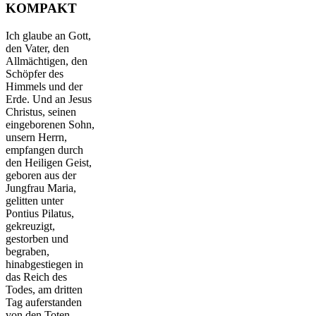
KOMPAKT
Ich glaube an Gott,
den Vater, den
Allmächtigen, den
Schöpfer des
Himmels und der
Erde. Und an Jesus
Christus, seinen
eingeborenen Sohn,
unsern Herrn,
empfangen durch
den Heiligen Geist,
geboren aus der
Jungfrau Maria,
gelitten unter
Pontius Pilatus,
gekreuzigt,
gestorben und
begraben,
hinabgestiegen in
das Reich des
Todes, am dritten
Tag auferstanden
von den Toten,