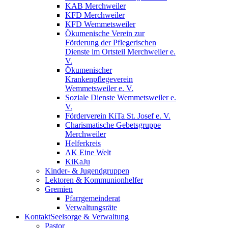
KAB Merchweiler
KFD Merchweiler
KFD Wemmetsweiler
Ökumenische Verein zur
Förderung der Pflegerischen
Dienste im Ortsteil Merchweiler e.
V.
Ökumenischer
Krankenpflegeverein
Wemmetsweiler e. V.
Soziale Dienste Wemmetsweiler e.
V.
Förderverein KiTa St. Josef e. V.
Charismatische Gebetsgruppe
Merchweiler
Helferkreis
AK Eine Welt
KiKaJu
Kinder- & Jugendgruppen
Lektoren & Kommunionhelfer
Gremien
Pfarrgemeinderat
Verwaltungsräte
Kontakt
Seelsorge & Verwaltung
Pastor