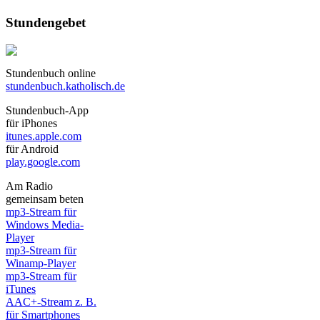
Stundengebet
Stundenbuch online
stundenbuch.katholisch.de
Stundenbuch-App
für iPhones
itunes.apple.com
für Android
play.google.com
Am Radio
gemeinsam beten
mp3-Stream für
Windows Media-
Player
mp3-Stream für
Winamp-Player
mp3-Stream für
iTunes
AAC+-Stream z. B.
für Smartphones