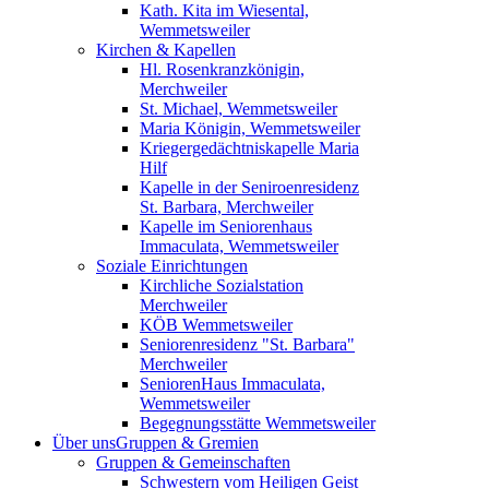
Kath. Kita im Wiesental,
Wemmetsweiler
Kirchen & Kapellen
Hl. Rosenkranzkönigin,
Merchweiler
St. Michael, Wemmetsweiler
Maria Königin, Wemmetsweiler
Kriegergedächtniskapelle Maria
Hilf
Kapelle in der Seniroenresidenz
St. Barbara, Merchweiler
Kapelle im Seniorenhaus
Immaculata, Wemmetsweiler
Soziale Einrichtungen
Kirchliche Sozialstation
Merchweiler
KÖB Wemmetsweiler
Seniorenresidenz "St. Barbara"
Merchweiler
SeniorenHaus Immaculata,
Wemmetsweiler
Begegnungsstätte Wemmetsweiler
Über uns
Gruppen & Gremien
Gruppen & Gemeinschaften
Schwestern vom Heiligen Geist