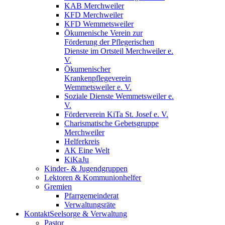
KAB Merchweiler
KFD Merchweiler
KFD Wemmetsweiler
Ökumenische Verein zur
Förderung der Pflegerischen
Dienste im Ortsteil Merchweiler e.
V.
Ökumenischer
Krankenpflegeverein
Wemmetsweiler e. V.
Soziale Dienste Wemmetsweiler e.
V.
Förderverein KiTa St. Josef e. V.
Charismatische Gebetsgruppe
Merchweiler
Helferkreis
AK Eine Welt
KiKaJu
Kinder- & Jugendgruppen
Lektoren & Kommunionhelfer
Gremien
Pfarrgemeinderat
Verwaltungsräte
Kontakt
Seelsorge & Verwaltung
Pastor