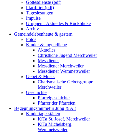
Gottesdienste (pdf)
Pfarrbrief (pdf)
Tageslesungen
Impulse
Gruppen - Aktuelles & Rückblicke
Archiv
Gemeindeleben
heute & gestern
Fotos
Kinder & Jugendliche
Aktuelles
Christliche Jugend Merchweiler
Messdiener
Messdiener Merchweiler
Messdiener Wemmetsweiler
Gebet & Musik
Charismatische Gebetsgruppe
Merchweiler
Geschichte
Pfarreigeschichte
Pfarrer der Pfarreien
Begegnungsräume
für Jung & Alt
Kindertagesstätten
KiTa St. Josef, Merchweiler
KiTa Michelsberg,
Wemmetsweiler