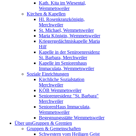
Kath. Kita im Wiesental,
Wemmetsweiler
Kirchen & Kapellen
Hl. Rosenkranzkönigin,
Merchweiler
St. Michael, Wemmetsweiler
Maria Königin, Wemmetsweiler
Kriegergedächtniskapelle Maria
Hilf
Kapelle in der Seniroenresidenz
St. Barbara, Merchweiler
Kapelle im Seniorenhaus
Immaculata, Wemmetsweiler
Soziale Einrichtungen
Kirchliche Sozialstation
Merchweiler
KÖB Wemmetsweiler
Seniorenresidenz "St. Barbara"
Merchweiler
SeniorenHaus Immaculata,
Wemmetsweiler
Begegnungsstätte Wemmetsweiler
Über uns
Gruppen & Gremien
Gruppen & Gemeinschaften
Schwestern vom Heiligen Geist