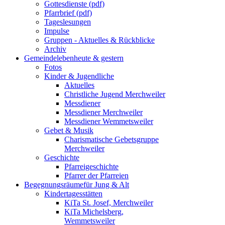
Gottesdienste (pdf)
Pfarrbrief (pdf)
Tageslesungen
Impulse
Gruppen - Aktuelles & Rückblicke
Archiv
Gemeindeleben
heute & gestern
Fotos
Kinder & Jugendliche
Aktuelles
Christliche Jugend Merchweiler
Messdiener
Messdiener Merchweiler
Messdiener Wemmetsweiler
Gebet & Musik
Charismatische Gebetsgruppe
Merchweiler
Geschichte
Pfarreigeschichte
Pfarrer der Pfarreien
Begegnungsräume
für Jung & Alt
Kindertagesstätten
KiTa St. Josef, Merchweiler
KiTa Michelsberg,
Wemmetsweiler