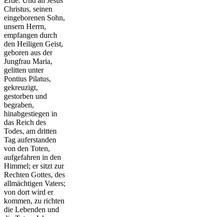
Erde. Und an Jesus
Christus, seinen
eingeborenen Sohn,
unsern Herrn,
empfangen durch
den Heiligen Geist,
geboren aus der
Jungfrau Maria,
gelitten unter
Pontius Pilatus,
gekreuzigt,
gestorben und
begraben,
hinabgestiegen in
das Reich des
Todes, am dritten
Tag auferstanden
von den Toten,
aufgefahren in den
Himmel; er sitzt zur
Rechten Gottes, des
allmächtigen Vaters;
von dort wird er
kommen, zu richten
die Lebenden und