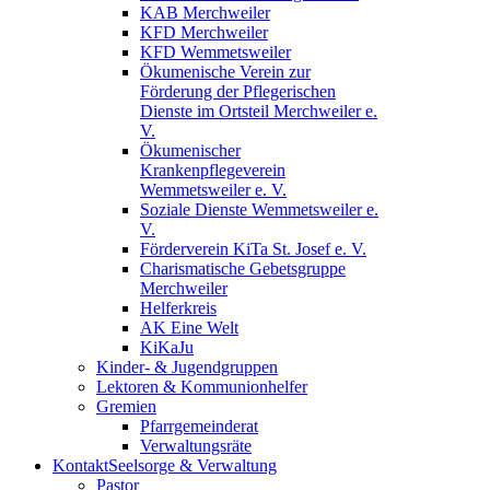
KAB Merchweiler
KFD Merchweiler
KFD Wemmetsweiler
Ökumenische Verein zur
Förderung der Pflegerischen
Dienste im Ortsteil Merchweiler e.
V.
Ökumenischer
Krankenpflegeverein
Wemmetsweiler e. V.
Soziale Dienste Wemmetsweiler e.
V.
Förderverein KiTa St. Josef e. V.
Charismatische Gebetsgruppe
Merchweiler
Helferkreis
AK Eine Welt
KiKaJu
Kinder- & Jugendgruppen
Lektoren & Kommunionhelfer
Gremien
Pfarrgemeinderat
Verwaltungsräte
Kontakt
Seelsorge & Verwaltung
Pastor