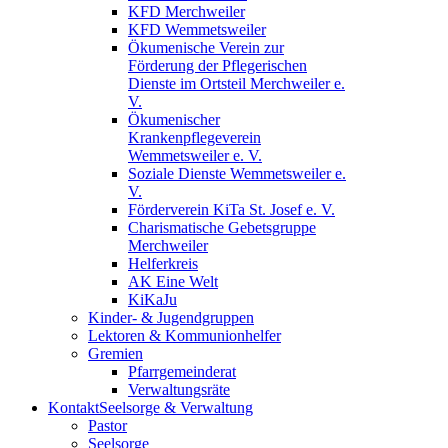
KFD Merchweiler
KFD Wemmetsweiler
Ökumenische Verein zur
Förderung der Pflegerischen
Dienste im Ortsteil Merchweiler e.
V.
Ökumenischer
Krankenpflegeverein
Wemmetsweiler e. V.
Soziale Dienste Wemmetsweiler e.
V.
Förderverein KiTa St. Josef e. V.
Charismatische Gebetsgruppe
Merchweiler
Helferkreis
AK Eine Welt
KiKaJu
Kinder- & Jugendgruppen
Lektoren & Kommunionhelfer
Gremien
Pfarrgemeinderat
Verwaltungsräte
Kontakt
Seelsorge & Verwaltung
Pastor
Seelsorge