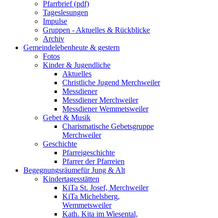
Pfarrbrief (pdf)
Tageslesungen
Impulse
Gruppen - Aktuelles & Rückblicke
Archiv
Gemeindeleben
heute & gestern
Fotos
Kinder & Jugendliche
Aktuelles
Christliche Jugend Merchweiler
Messdiener
Messdiener Merchweiler
Messdiener Wemmetsweiler
Gebet & Musik
Charismatische Gebetsgruppe
Merchweiler
Geschichte
Pfarreigeschichte
Pfarrer der Pfarreien
Begegnungsräume
für Jung & Alt
Kindertagesstätten
KiTa St. Josef, Merchweiler
KiTa Michelsberg,
Wemmetsweiler
Kath. Kita im Wiesental,