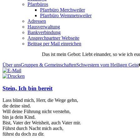
Pfarrbüros
Pfarrbüro Merchweiler
Pfarrbüro Wemmetsweiler
Adressen
Hausverwaltung
Bankverbindung
Ansprechpartner Webseite
Beitrag per Mail einreichen
Das
ist
mein
Gebot
: Liebt einander, so wie ich eu
Über uns
Gruppen & Gemeinschaften
Schwestern vom Heiligen Geist
Stein, Ich bin bereit
Lass blind mich, Herr, die Wege gehn,
die deine sind.
Will deine Führung nicht verstehn,
bin ja dein Kind.
Bist, Vater der Weisheit, auch Vater mir.
Führst durch Nacht mich auch,
führst du doch zu dir.