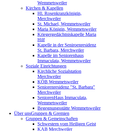
Wemmetsweiler
Kirchen & Kapellen
Hl. Rosenkranzkönigin,
Merchweiler
St. Michael, Wemmetsweiler
Maria Königin, Wemmetsweiler
Kriegergedächtniskapelle Maria
Hilf
Kapelle in der Seniroenresidenz
St. Barbara, Merchweiler
Kapelle im Seniorenhaus
Immaculata, Wemmetsweiler
Soziale Einrichtungen
Kirchliche Sozialstation
Merchweiler
KÖB Wemmetsweiler
Seniorenresidenz "St. Barbara"
Merchweiler
SeniorenHaus Immaculata,
Wemmetsweiler
Begegnungsstätte Wemmetsweiler
Über uns
Gruppen & Gremien
Gruppen & Gemeinschaften
Schwestern vom Heiligen Geist
KAB Merchweiler